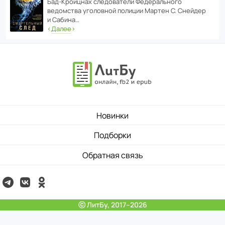
Бад‑Крой­цнах следо­ва­тели Феде­раль­ного
ведомства уголо­вной полиции Мартен С. Снейдер
и Сабина…
‹
Далее
›
Новинки
Подборки
Обратная связь
ⓒ ЛитБу, 2017–2026