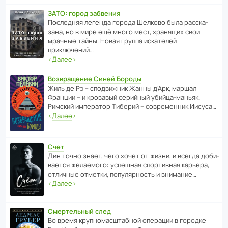
ЗАТО: город забвения
После­дняя легенда города Шелково была расска­
зана, но в мире ещё много мест, хранящих свои
мрачные тайны. Новая группа иска­телей
приключений…
‹
Далее
›
Возвращение Синей Бороды
Жиль де Рэ – спод­ви­жник Жанны д’Арк, маршал
Франции – и кровавый серийный убийца-маньяк.
Римский импе­ратор Тиберий – совре­менник Иисуса…
‹
Далее
›
Счет
Дин точно знает, чего хочет от жизни, и всегда доби­
ва­ется жела­е­мого: успе­шная спор­ти­вная карьера,
отли­чные отметки, попу­ля­р­ность и внимание…
‹
Далее
›
Смертельный след
Во время круп­но­мас­ш­та­бной операции в городке