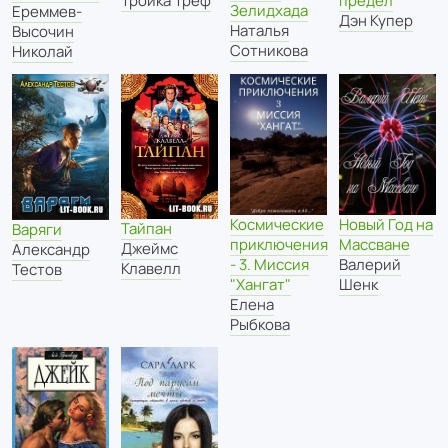
Тройка Треф
предел
Зелидхада
Ереммев-
Дэн Купер
Наталья
Высочин
Сотникова
Николай
Космические
Новый Год на
Тайпан
Варяги
приключения
Массване
Джеймс
Александр
- 3. Миссия
Валерий
Клавелл
Тестов
"Хангат"
Шенк
Елена
Рыбкова