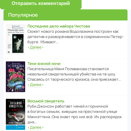
Отправить комментарий
Популярное
Последнее дело майора Чистова
Сюжет нового романа Водо­ла­з­кина пост­роен как
дете­ктив и разво­ра­чи­ва­ется в совре­менном Пете­р­
бурге. Убивают…
‹
Далее
›
Тени южной ночи
Писа­тель­ница Маня Поли­ва­нова стано­вится
невольной свиде­тель­ницей убийства на тв-шоу.
Спасаясь от твор­че­с­кого кризиса, она приезжает…
‹
Далее
›
Восьмой свидетель
Руби Джонсон рабо­тает няней и горни­чной
в богатых семьях, живущих на прес­ти­жной улице
Манх­эт­тена. Она знает про них всё. Их распо­рядок
дня…
‹
Далее
›