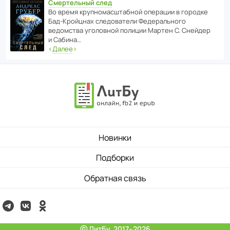
Смертельный след
Во время круп­но­мас­ш­та­бной операции в городке
Бад‑Крой­цнах следо­ва­тели Феде­раль­ного
ведомства уголо­вной полиции Мартен С. Снейдер
и Сабина…
‹
Далее
›
Новинки
Подборки
Обратная связь
ⓒ ЛитБу, 2017–2026