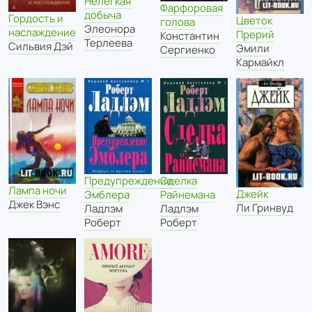
Нелегкая
Фарфоровая
добыча
Гордость и
Цветок
голова
Элеонора
наслаждение
Прерий
Константин
Терлеева
Сильвия Дэй
Эмили
Сергиенко
Кармайкл
Предупреждение
Сделка
Лампа ночи
Джейк
Эмблера
Райнемана
Джек Вэнс
Ли Гринвуд
Ладлэм
Ладлэм
Роберт
Роберт