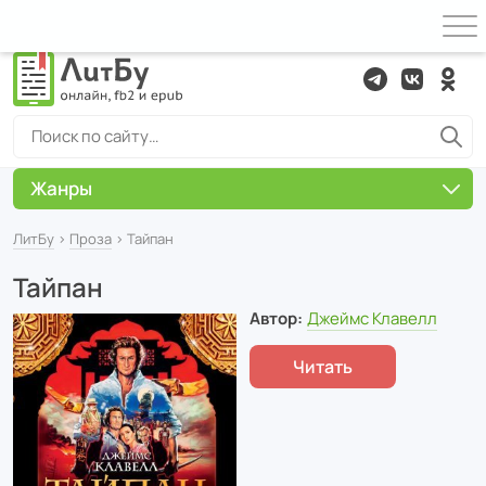
Жанры
ЛитБу
›
Проза
› Тайпан
Тайпан
Автор:
Джеймс Клавелл
Читать