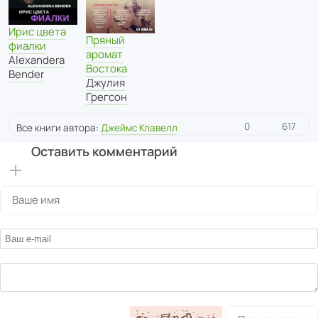
Ирис цвета
Пряный
фиалки
аромат
Alexandera
Востока
Bender
Джулия
Грегсон
0
617
Все книги автора:
Джеймс Клавелл
Оставить комментарий