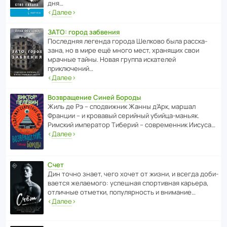
дня…
‹
Далее
›
ЗАТО: город забвения
После­дняя легенда города Шелково была расска­
зана, но в мире ещё много мест, хранящих свои
мрачные тайны. Новая группа иска­телей
приключений…
‹
Далее
›
Возвращение Синей Бороды
Жиль де Рэ – спод­ви­жник Жанны д’Арк, маршал
Франции – и кровавый серийный убийца-маньяк.
Римский импе­ратор Тиберий – совре­менник Иисуса…
‹
Далее
›
Счет
Дин точно знает, чего хочет от жизни, и всегда доби­
ва­ется жела­е­мого: успе­шная спор­ти­вная карьера,
отли­чные отметки, попу­ля­р­ность и внимание…
‹
Далее
›