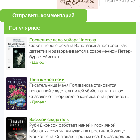
Отправить комментарий
Популярное
Последнее дело майора Чистова
Сюжет нового романа Водо­ла­з­кина пост­роен как
дете­ктив и разво­ра­чи­ва­ется в совре­менном Пете­р­
бурге. Убивают…
‹
Далее
›
Тени южной ночи
Писа­тель­ница Маня Поли­ва­нова стано­вится
невольной свиде­тель­ницей убийства на тв-шоу.
Спасаясь от твор­че­с­кого кризиса, она приезжает…
‹
Далее
›
Восьмой свидетель
Руби Джонсон рабо­тает няней и горни­чной
в богатых семьях, живущих на прес­ти­жной улице
Манх­эт­тена. Она знает про них всё. Их распо­рядок