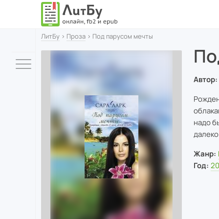
ЛитБу
›
Проза
› Под парусом мечты
По
Автор:
Рожден
облака
надо б
далеко
Жанр:
Год:
20