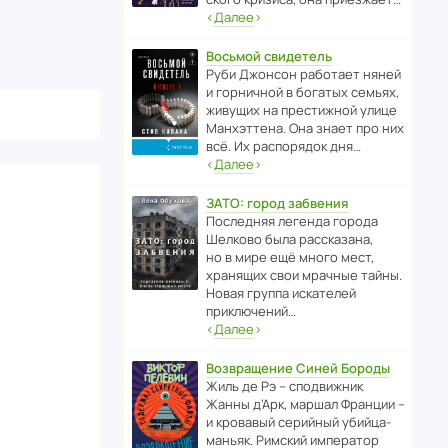
‹
Далее
›
Восьмой свидетель
Руби Джонсон рабо­тает няней
и горни­чной в богатых семьях,
живущих на прес­ти­жной улице
Манх­эт­тена. Она знает про них
всё. Их распо­рядок дня…
‹
Далее
›
ЗАТО: город забвения
После­дняя легенда города
Шелково была расска­зана,
но в мире ещё много мест,
хранящих свои мрачные тайны.
Новая группа иска­телей
приключений…
‹
Далее
›
Возвращение Синей Бороды
Жиль де Рэ – спод­ви­жник
Жанны д’Арк, маршал Франции –
и кровавый серийный убийца-
маньяк. Римский импе­ратор