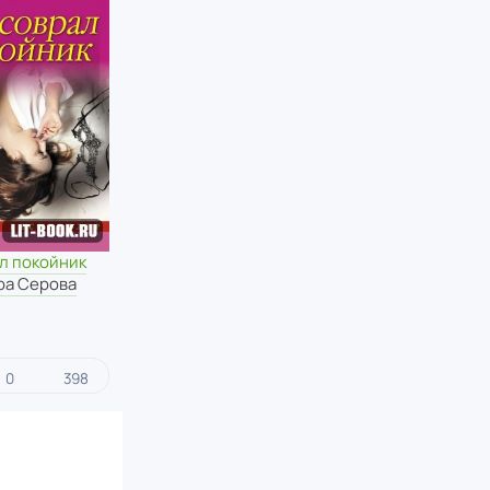
л покойник
ра Серова
0
398