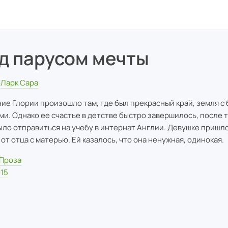
д парусом мечты
Ларк Сара
ие Глории произошло там, где был прекрасный край, земля с
ми. Однако ее счастье в детстве быстро завершилось, после то
ыло отправиться на учебу в интернат Англии. Девушке пришл
 от отца с матерью. Ей казалось, что она ненужная, одинокая.
Проза
15