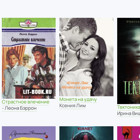
Монета на удачу
Страстное влечение
Ксения Лим
Тектоник
- Леона Бэррон
Ирина Ви