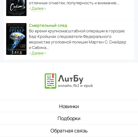
отли­чные отметки, попу­ля­р­ность и внимание…
‹
Далее
›
Смертельный след
Во время круп­но­мас­ш­та­бной операции в городке
Бад‑Крой­цнах следо­ва­тели Феде­раль­ного
ведомства уголо­вной полиции Мартен С. Снейдер
и Сабина…
‹
Далее
›
Новинки
Подборки
Обратная связь