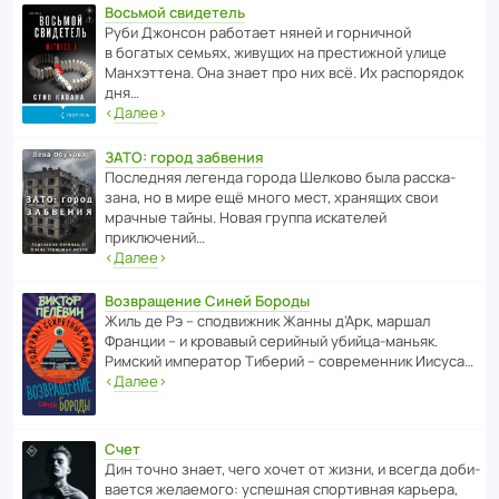
Восьмой свидетель
Руби Джонсон рабо­тает няней и горни­чной
в богатых семьях, живущих на прес­ти­жной улице
Манх­эт­тена. Она знает про них всё. Их распо­рядок
дня…
‹
Далее
›
ЗАТО: город забвения
После­дняя легенда города Шелково была расска­
зана, но в мире ещё много мест, хранящих свои
мрачные тайны. Новая группа иска­телей
приключений…
‹
Далее
›
Возвращение Синей Бороды
Жиль де Рэ – спод­ви­жник Жанны д’Арк, маршал
Франции – и кровавый серийный убийца-маньяк.
Римский импе­ратор Тиберий – совре­менник Иисуса…
‹
Далее
›
Счет
Дин точно знает, чего хочет от жизни, и всегда доби­
ва­ется жела­е­мого: успе­шная спор­ти­вная карьера,