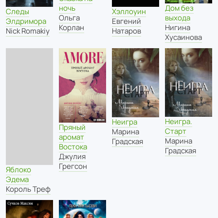
Дом без
ночь
Следы
Хэллоуин
выхода
Ольга
Элдримора
Евгений
Нигина
Корлан
Nick Romakiy
Натаров
Хусаинова
Неигра.
Неигра
Пряный
Старт
Марина
аромат
Марина
Градская
Востока
Градская
Джулия
Грегсон
Яблоко
Эдема
Король Треф