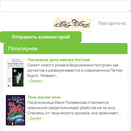
Отправить комментарий
Популярное
Последнее дело майора Чистова
Сюжет нового романа Водо­ла­з­кина пост­роен как
дете­ктив и разво­ра­чи­ва­ется в совре­менном Пете­р­
бурге. Убивают…
‹
Далее
›
Тени южной ночи
Писа­тель­ница Маня Поли­ва­нова стано­вится
невольной свиде­тель­ницей убийства на тв-шоу.
Спасаясь от твор­че­с­кого кризиса, она приезжает…
‹
Далее
›