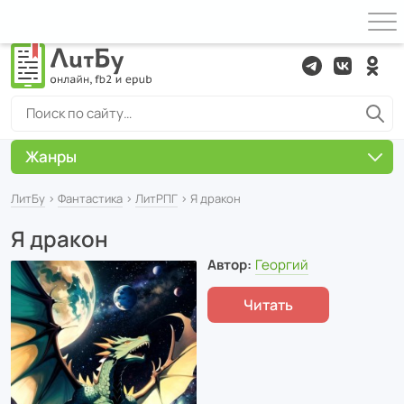
Жанры
ЛитБу
›
Фантастика
›
ЛитРПГ
› Я дракон
Я дракон
Автор:
Георгий
Читать