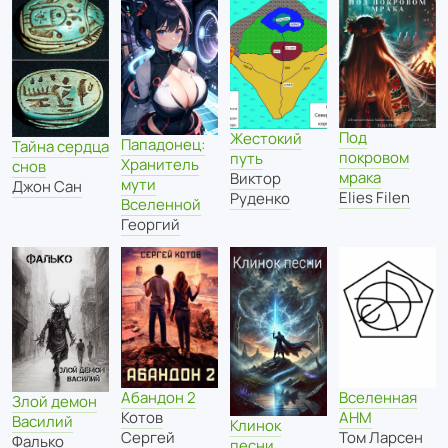
Под
Жестокий
Пападонец:
Тайна сердца
покровом
путь
Хранитель
снов
мрака
Виктор
мути
Джон Сан
Elies Filen
Руденко
Вселенной
Георгий
Вселенная
Абандон 2
Злой демон
АНМ
Котов
Василий
Клинок
Том Ларсен
Сергей
Фалько
песни