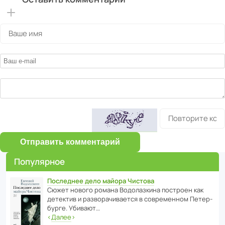
Отправить комментарий
Популярное
Последнее дело майора Чистова
Сюжет нового романа Водо­ла­з­кина пост­роен как
дете­ктив и разво­ра­чи­ва­ется в совре­менном Пете­р­
бурге. Убивают…
‹
Далее
›