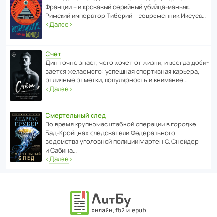
Франции – и кровавый серийный убийца-маньяк.
Римский импе­ратор Тиберий – совре­менник Иисуса…
‹
Далее
›
Счет
Дин точно знает, чего хочет от жизни, и всегда доби­
ва­ется жела­е­мого: успе­шная спор­ти­вная карьера,
отли­чные отметки, попу­ля­р­ность и внимание…
‹
Далее
›
Смертельный след
Во время круп­но­мас­ш­та­бной операции в городке
Бад‑Крой­цнах следо­ва­тели Феде­раль­ного
ведомства уголо­вной полиции Мартен С. Снейдер
и Сабина…
‹
Далее
›