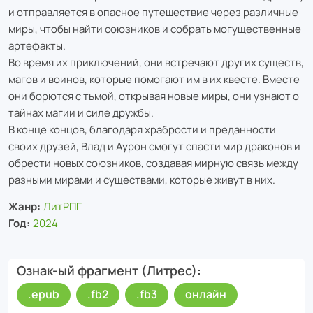
и отправляется в опасное путешествие через различные
миры, чтобы найти союзников и собрать могущественные
артефакты.
Во время их приключений, они встречают других существ,
магов и воинов, которые помогают им в их квесте. Вместе
они борются с тьмой, открывая новые миры, они узнают о
тайнах магии и силе дружбы.
В конце концов, благодаря храбрости и преданности
своих друзей, Влад и Аурон смогут спасти мир драконов и
обрести новых союзников, создавая мирную связь между
разными мирами и существами, которые живут в них.
Жанр:
ЛитРПГ
Год:
2024
Ознак-ый фрагмент (Литрес)
.epub
.fb2
.fb3
онлайн