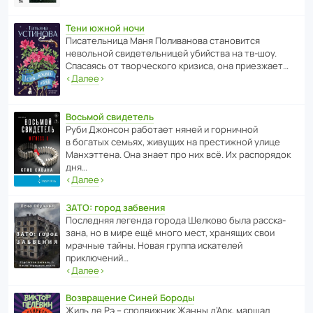
Тени южной ночи
Писа­тель­ница Маня Поли­ва­нова стано­вится
невольной свиде­тель­ницей убийства на тв-шоу.
Спасаясь от твор­че­с­кого кризиса, она приезжает…
‹
Далее
›
Восьмой свидетель
Руби Джонсон рабо­тает няней и горни­чной
в богатых семьях, живущих на прес­ти­жной улице
Манх­эт­тена. Она знает про них всё. Их распо­рядок
дня…
‹
Далее
›
ЗАТО: город забвения
После­дняя легенда города Шелково была расска­
зана, но в мире ещё много мест, хранящих свои
мрачные тайны. Новая группа иска­телей
приключений…
‹
Далее
›
Возвращение Синей Бороды
Жиль де Рэ – спод­ви­жник Жанны д’Арк, маршал