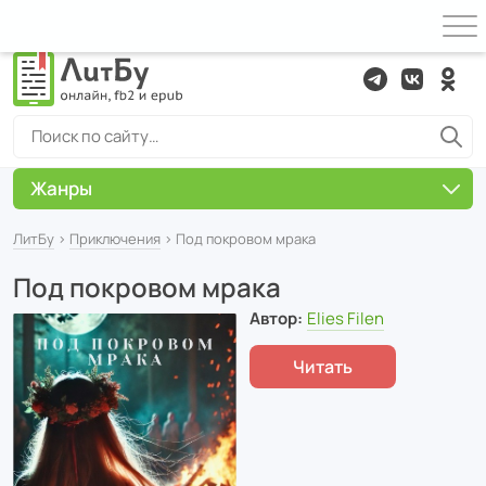
Жанры
ЛитБу
›
Приключения
› Под покровом мрака
Под покровом мрака
Автор:
Elies Filen
Читать