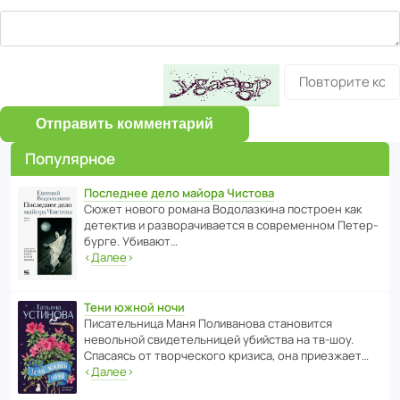
Отправить комментарий
Популярное
Последнее дело майора Чистова
Сюжет нового романа Водо­ла­з­кина пост­роен как
дете­ктив и разво­ра­чи­ва­ется в совре­менном Пете­р­
бурге. Убивают…
‹
Далее
›
Тени южной ночи
Писа­тель­ница Маня Поли­ва­нова стано­вится
невольной свиде­тель­ницей убийства на тв-шоу.
Спасаясь от твор­че­с­кого кризиса, она приезжает…
‹
Далее
›