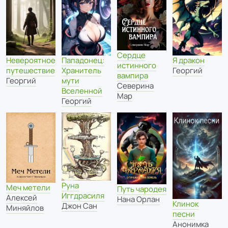
Сердце
Невероятное
Пападонец:
Я дракон
истинного
путешествие
Хранитель
Георгий
вампира
Георгий
мути
Северина
Вселенной
Мар
Георгий
Руна
Меч метели
Путь чародея
Иггдрасиля
Алексей
Нана Орлан
Клинок
Джон Сан
Миняйлов
песни
Анонимка