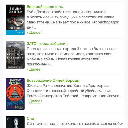
Восьмой свидетель
Руби Джонсон рабо­тает няней и горни­чной
в богатых семьях, живущих на прес­ти­жной улице
Манх­эт­тена. Она знает про них всё. Их распо­рядок
дня…
‹
Далее
›
ЗАТО: город забвения
После­дняя легенда города Шелково была расска­
зана, но в мире ещё много мест, хранящих свои
мрачные тайны. Новая группа иска­телей
приключений…
‹
Далее
›
Возвращение Синей Бороды
Жиль де Рэ – спод­ви­жник Жанны д’Арк, маршал
Франции – и кровавый серийный убийца-маньяк.
Римский импе­ратор Тиберий – совре­менник Иисуса…
‹
Далее
›
Счет
Дин точно знает, чего хочет от жизни, и всегда доби­