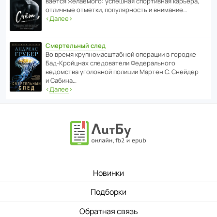
ва­ется жела­е­мого: успе­шная спор­ти­вная карьера,
отли­чные отметки, попу­ля­р­ность и внимание…
‹
Далее
›
Смертельный след
Во время круп­но­мас­ш­та­бной операции в городке
Бад‑Крой­цнах следо­ва­тели Феде­раль­ного
ведомства уголо­вной полиции Мартен С. Снейдер
и Сабина…
‹
Далее
›
Новинки
Подборки
Обратная связь