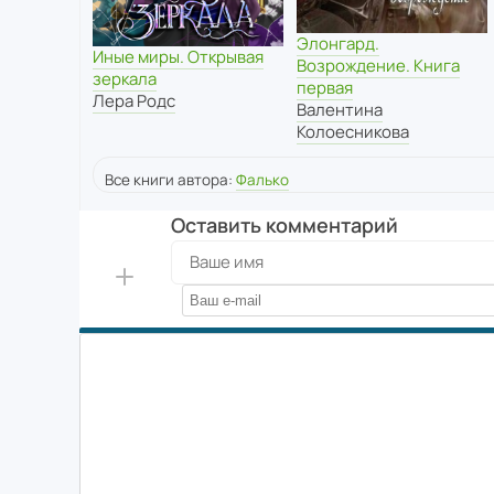
Элонгард.
Иные миры. Открывая
Возрождение. Книга
зеркала
первая
Лера Родс
Валентина
Колоесникова
Все книги автора:
Фалько
Оставить комментарий