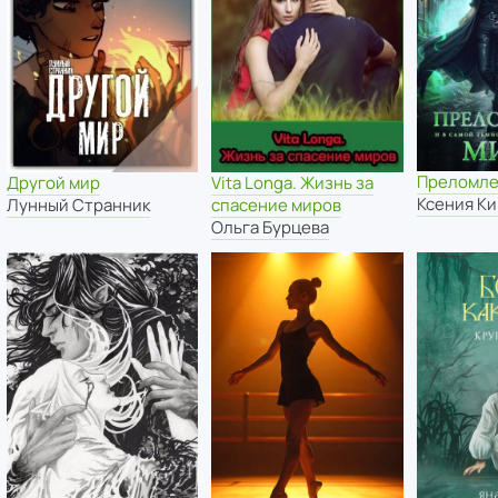
Преломле
Другой мир
Vita Longa. Жизнь за
Ксения К
Лунный Странник
спасение миров
Ольга Бурцева