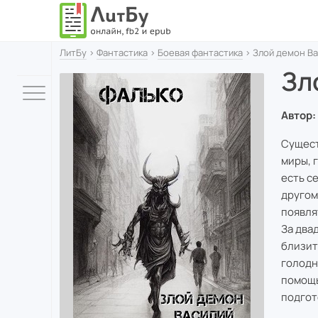
ЛитБу
›
Фантастика
›
Боевая фантастика
› Злой демон Ва
Зл
Автор:
Сущест
миры, 
есть с
другом
появля
За два
близит
голодн
помощь
подгот