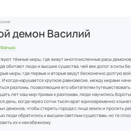
силий
ой демон Василий
Фалько
вуют тёмные миры, где живут многочисленные расы демонов
где обитают люди и высшие существа, чей век долог а силы бе
ерые миры, где первые и вторые ведут бесконечно долгую вой
. И когда нарушается хрупкое равновесие, между мирами нач
ться разломы, позволяющие его обитателям путешествовать
дцать лет наш мир привык к разломам, люди научились боротьс
ся день, когда через сотни тысяч врат единовременно хлыне
ых демонов, чтобы стереть города с лица земли и пролить рек
ю люди обратились к высшим светлым существам, но те спо
овить их к неизбежному.