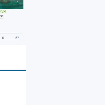
воде
ва
0
137