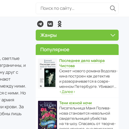
Жанры
Популярное
, светлые
Последнее дело майора
зграничны, и
Чистова
Сюжет нового романа Водо­ла­з­
ну друг с
кина пост­роен как дете­ктив
инают
и разво­ра­чи­ва­ется в совре­
 между ними.
менном Пете­р­бурге. Убивают…
‹
Далее
›
я с ними. Но
т армия
Тени южной ночи
и крови. За
Писа­тель­ница Маня Поли­ва­
собны лишь
нова стано­вится невольной
свиде­тель­ницей убийства
на тв-шоу. Спасаясь от твор­че­
с­кого кризиса, она приезжает…