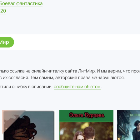
Боевая фантастика
020
Мир
лько ссылка на онлайн читалку сайта
ЛитМир
. И мы верим, что пр
с их согласия. Тем самым, авторские права
не
нарушаются.
метили ошибку в описании,
сообщите нам об этом
.