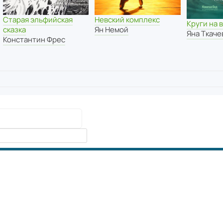
Старая эльфийская
Невский комплекс
Круги на 
сказка
Ян Немой
Яна Ткаче
Константин Фрес