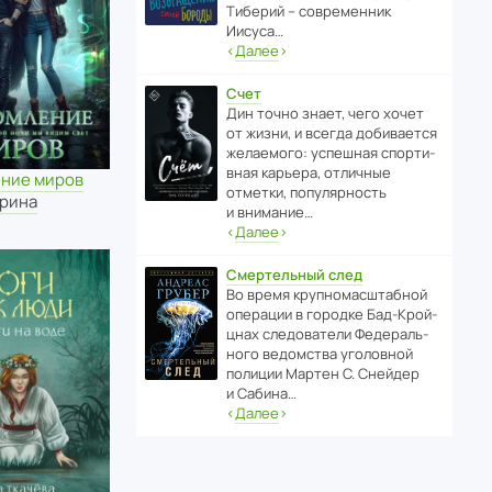
Тиберий – совре­менник
Иисуса…
‹
Далее
›
Счет
Дин точно знает, чего хочет
от жизни, и всегда доби­ва­ется
жела­е­мого: успе­шная спор­ти­
вная карьера, отли­чные
ние миров
отметки, попу­ля­р­ность
ирина
и внимание…
‹
Далее
›
Смертельный след
Во время круп­но­мас­ш­та­бной
операции в городке Бад‑Крой­
цнах следо­ва­тели Феде­раль­
ного ведомства уголо­вной
полиции Мартен С. Снейдер
и Сабина…
‹
Далее
›