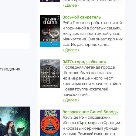
‹
Далее
›
Восьмой свидетель
Руби Джонсон рабо­тает няней
и горни­чной в богатых семьях,
живущих на прес­ти­жной улице
Манх­эт­тена. Она знает про них
всё. Их распо­рядок дня…
‹
Далее
›
ЗАТО: город забвения
После­дняя легенда города
оизведения
Шелково была расска­зана,
но в мире ещё много мест,
хранящих свои мрачные тайны.
Новая группа иска­телей
приключений…
‹
Далее
›
Возвращение Синей Бороды
Жиль де Рэ – спод­ви­жник
Жанны д’Арк, маршал Франции –
и кровавый серийный убийца-
маньяк. Римский импе­ратор