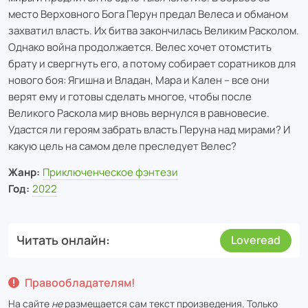
место Верховного Бога Перун предал Велеса и обманом
захватил власть. Их битва закончилась Великим Расколом.
Однако война продолжается. Велес хочет отомстить
брату и свергнуть его, а потому собирает соратников для
нового боя: Ягишна и Владан, Мара и Кален – все они
верят ему и готовы сделать многое, чтобы после
Великого Раскола мир вновь вернулся в равновесие.
Удастся ли героям забрать власть Перуна над мирами? И
какую цель на самом деле преследует Велес?
Жанр:
Приключенческое фэнтези
Год:
2022
Читать онлайн
Loveread
Правообладателям!
На сайте
не
размещается сам текст произведения. Только