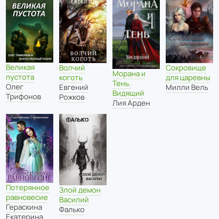
Великая
Волчий
Сокровище
Морана и
пустота
коготь
для царевны
Тень.
Олег
Евгений
Милли Вель
Видящий
Трифонов
Рожков
Лия Арден
Потерянное
Злой демон
равновесие
Василий
Гераскина
Фалько
Екатерина