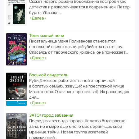
Сюжет нового романа Водо­ла­з­кина пост­роен как
дете­ктив и разво­ра­чи­ва­ется в совре­менном Пете­р­
бурге. Убивают…
‹
Далее
›
Тени южной ночи
Писа­тель­ница Маня Поли­ва­нова стано­вится
невольной свиде­тель­ницей убийства на тв-шоу.
Спасаясь от твор­че­с­кого кризиса, она приезжает…
‹
Далее
›
Восьмой свидетель
Руби Джонсон рабо­тает няней и горни­чной
в богатых семьях, живущих на прес­ти­жной улице
Манх­эт­тена. Она знает про них всё. Их распо­рядок
дня…
‹
Далее
›
ЗАТО: город забвения
После­дняя легенда города Шелково была расска­
зана, но в мире ещё много мест, хранящих свои
мрачные тайны. Новая группа иска­телей
приключений…