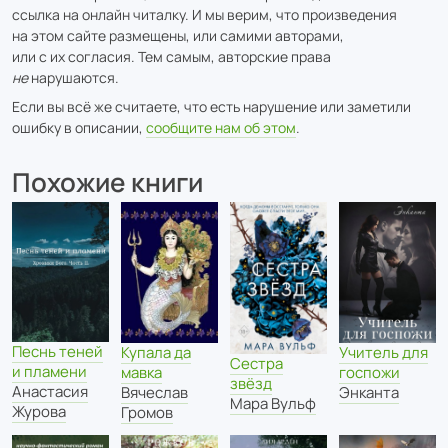
ссылка на онлайн читалку. И мы верим, что произведения
на этом сайте размещены, или самими авторами,
или с их согласия. Тем самым, авторские права
не
нарушаются.
Если вы всё же считаете, что есть нарушение или заметили
ошибку в описании,
сообщите нам об этом
.
Похожие книги
Песнь теней
Учитель для
Купала да
Сестра
и пламени
госпожи
мавка
звёзд
Анастасия
Энканта
Вячеслав
Мара Вульф
Журова
Громов