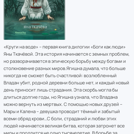
«Круги на воде» – первая книга дилогии «Боги как люди»
Яны Ткачёвой. Эта история начинается с земных проблем,
но разворачивается в эпическую борьбу между богами и
столкновение разных миров.Ягишна думала, что больше
никогда не сможет быть счастливой: возлюбленный
Владан убит, родной деревни больше нет, и каждый новый
день приносит лишь страдания. Эта скорбь могла бы
длиться долгие годы, но Ягишна узнала, что Владана
можно вернуть из мертвых. С помощью новых друзей –
Мары и Калена – девушка проводит тёмный и забытый
всеми обряд крови…С боли, страданий и любви этих
людей начинается великая битва, которая затронет все
миры и продлится не одно тысячелетие. В борьбе за