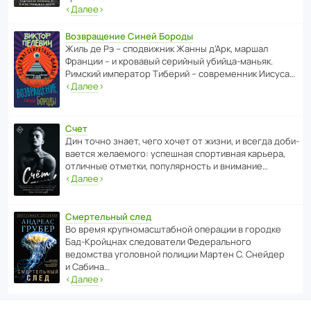
‹
Далее
›
Возвращение Синей Бороды
Жиль де Рэ – спод­ви­жник Жанны д’Арк, маршал
Франции – и кровавый серийный убийца-маньяк.
Римский импе­ратор Тиберий – совре­менник Иисуса…
‹
Далее
›
Счет
Дин точно знает, чего хочет от жизни, и всегда доби­
ва­ется жела­е­мого: успе­шная спор­ти­вная карьера,
отли­чные отметки, попу­ля­р­ность и внимание…
‹
Далее
›
Смертельный след
Во время круп­но­мас­ш­та­бной операции в городке
Бад‑Крой­цнах следо­ва­тели Феде­раль­ного
ведомства уголо­вной полиции Мартен С. Снейдер
и Сабина…
‹
Далее
›