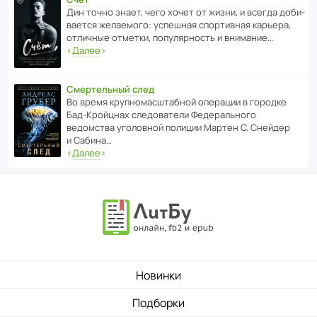
Дин точно знает, чего хочет от жизни, и всегда доби­
ва­ется жела­е­мого: успе­шная спор­ти­вная карьера,
отли­чные отметки, попу­ля­р­ность и внимание…
‹
Далее
›
Смертельный след
Во время круп­но­мас­ш­та­бной операции в городке
Бад‑Крой­цнах следо­ва­тели Феде­раль­ного
ведомства уголо­вной полиции Мартен С. Снейдер
и Сабина…
‹
Далее
›
Новинки
Подборки