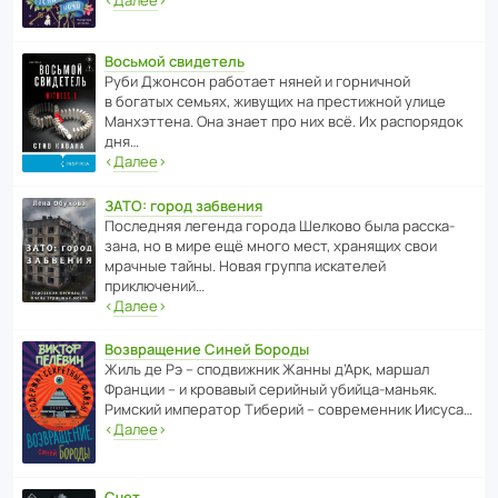
Восьмой свидетель
Руби Джонсон рабо­тает няней и горни­чной
в богатых семьях, живущих на прес­ти­жной улице
Манх­эт­тена. Она знает про них всё. Их распо­рядок
дня…
‹
Далее
›
ЗАТО: город забвения
После­дняя легенда города Шелково была расска­
зана, но в мире ещё много мест, хранящих свои
мрачные тайны. Новая группа иска­телей
приключений…
‹
Далее
›
Возвращение Синей Бороды
Жиль де Рэ – спод­ви­жник Жанны д’Арк, маршал
Франции – и кровавый серийный убийца-маньяк.
Римский импе­ратор Тиберий – совре­менник Иисуса…
‹
Далее
›
Счет