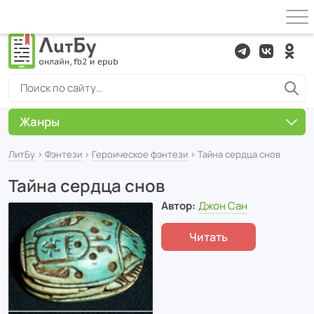
Жанры
ЛитБу
›
Фэнтези
›
Героическое фэнтези
› Тайна сердца снов
Тайна сердца снов
Автор:
Джон Сан
Читать