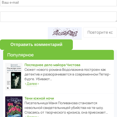
Отправить комментарий
Популярное
Последнее дело майора Чистова
Сюжет нового романа Водо­ла­з­кина пост­роен как
дете­ктив и разво­ра­чи­ва­ется в совре­менном Пете­р­
бурге. Убивают…
‹
Далее
›
Тени южной ночи
Писа­тель­ница Маня Поли­ва­нова стано­вится
невольной свиде­тель­ницей убийства на тв-шоу.
Спасаясь от твор­че­с­кого кризиса, она приезжает…
‹
Далее
›