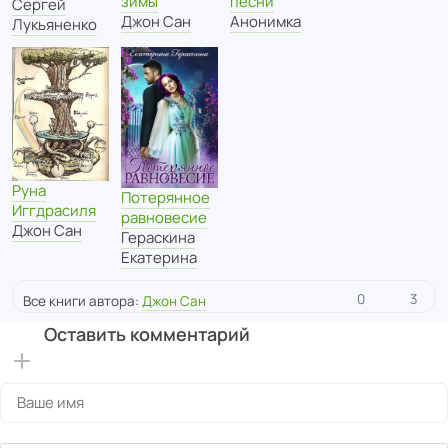
зимы
песни
Сергей
Джон Сан
Анонимка
Лукьяненко
Руна
Потерянное
Иггдрасиля
равновесие
Джон Сан
Гераскина
Екатерина
0
3
Все книги автора:
Джон Сан
Оставить комментарий