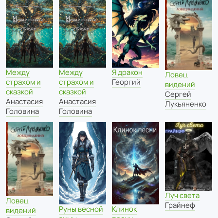
Между
Между
Я дракон
Ловец
страхом и
страхом и
Георгий
видений
сказкой
сказкой
Сергей
Анастасия
Анастасия
Лукьяненко
Головина
Головина
Луч света
Ловец
Грайнеф
Руны весной
Клинок
видений