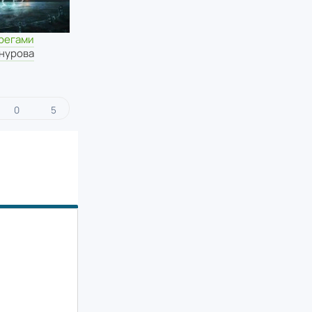
регами
Кнурова
0
5