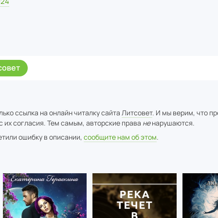
024
совет
лько ссылка на онлайн читалку сайта
Литсовет
. И мы верим, что п
с их согласия. Тем самым, авторские права
не
нарушаются.
метили ошибку в описании,
сообщите нам об этом
.