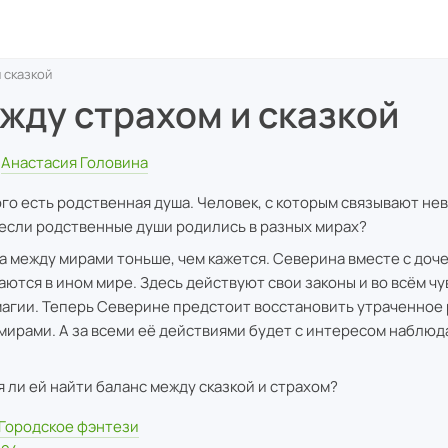
 сказкой
жду страхом и сказкой
Анастасия Головина
ого есть родственная душа. Человек, с которым связывают не
 если родственные души родились в разных мирах?
а между мирами тоньше, чем кажется. Северина вместе с доч
аются в ином мире. Здесь действуют свои законы и во всём ч
магии. Теперь Северине предстоит восстановить утраченное
мирами. А за всеми её действиями будет с интересом наблюд
я ли ей найти баланс между сказкой и страхом?
Городское фэнтези