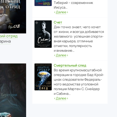
Тиберий – совре­менник
Иисуса…
‹
Далее
›
Счет
Дин точно знает, чего хочет
от жизни, и всегда доби­ва­ется
кий отряд
жела­е­мого: успе­шная спор­ти­
харина
вная карьера, отли­чные
отметки, попу­ля­р­ность
и внимание…
‹
Далее
›
Смертельный след
Во время круп­но­мас­ш­та­бной
операции в городке Бад‑Крой­
цнах следо­ва­тели Феде­раль­
ного ведомства уголо­вной
полиции Мартен С. Снейдер
и Сабина…
‹
Далее
›