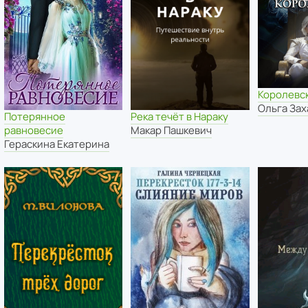
Королевс
Ольга За
Потерянное
Река течёт в Нараку
равновесие
Макар Пашкевич
Гераскина Екатерина