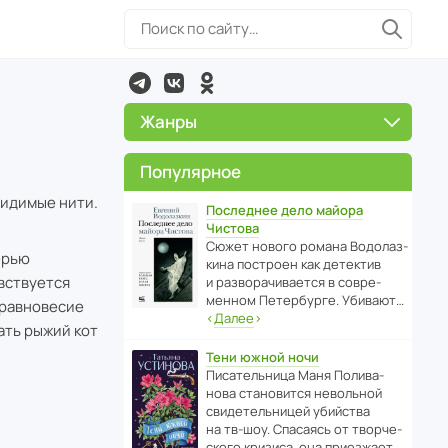
Жанры
Популярное
видимые нити.
Последнее дело майора
Чистова
Сюжет нового романа Водо­ла­з­
ерью
кина пост­роен как дете­ктив
увствуется
и разво­ра­чи­ва­ется в совре­
менном Пете­р­бурге. Убивают…
 равновесие
‹
Далее
›
ать рыжий кот
Тени южной ночи
Писа­тель­ница Маня Поли­ва­
нова стано­вится невольной
свиде­тель­ницей убийства
на тв-шоу. Спасаясь от твор­че­
с­кого кризиса, она приезжает…