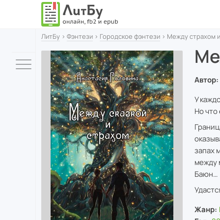
ЛитБу
›
Фэнтези
›
Городское фэнтези
› Между страхом и
Ме
Автор:
У кажд
Но что
Границ
оказыв
запах 
между 
Баюн…
Удастс
Жанр: