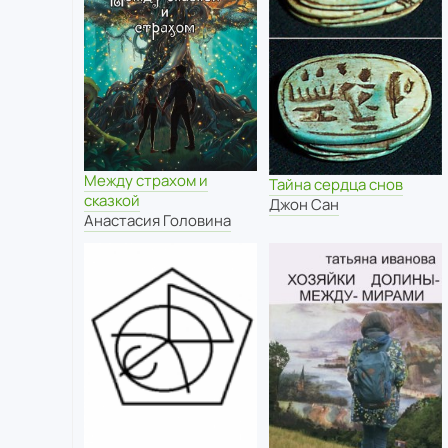
Между страхом и
Тайна сердца снов
сказкой
Джон Сан
Анастасия Головина