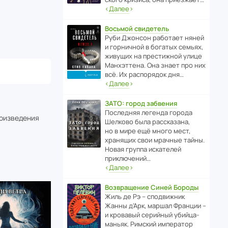
‹
Далее
›
Восьмой свидетель
Руби Джонсон рабо­тает няней
и горни­чной в богатых семьях,
живущих на прес­ти­жной улице
Манх­эт­тена. Она знает про них
всё. Их распо­рядок дня…
‹
Далее
›
ЗАТО: город забвения
После­дняя легенда города
роизведения
Шелково была расска­зана,
но в мире ещё много мест,
хранящих свои мрачные тайны.
Новая группа иска­телей
приключений…
‹
Далее
›
Возвращение Синей Бороды
Жиль де Рэ – спод­ви­жник
Жанны д’Арк, маршал Франции –
и кровавый серийный убийца-
маньяк. Римский импе­ратор