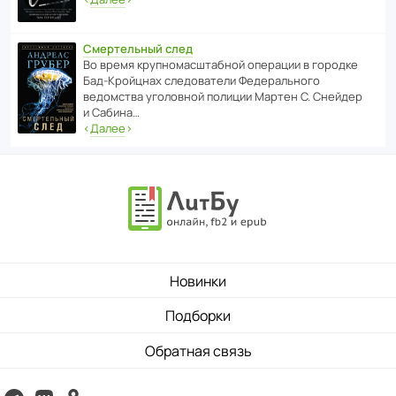
Смертельный след
Во время круп­но­мас­ш­та­бной операции в городке
Бад‑Крой­цнах следо­ва­тели Феде­раль­ного
ведомства уголо­вной полиции Мартен С. Снейдер
и Сабина…
‹
Далее
›
Новинки
Подборки
Обратная связь