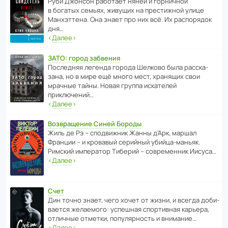
Руби Джонсон рабо­тает няней и горни­чной
в богатых семьях, живущих на прес­ти­жной улице
Манх­эт­тена. Она знает про них всё. Их распо­рядок
дня…
‹
Далее
›
ЗАТО: город забвения
После­дняя легенда города Шелково была расска­
зана, но в мире ещё много мест, хранящих свои
мрачные тайны. Новая группа иска­телей
приключений…
‹
Далее
›
Возвращение Синей Бороды
Жиль де Рэ – спод­ви­жник Жанны д’Арк, маршал
Франции – и кровавый серийный убийца-маньяк.
Римский импе­ратор Тиберий – совре­менник Иисуса…
‹
Далее
›
Счет
Дин точно знает, чего хочет от жизни, и всегда доби­
ва­ется жела­е­мого: успе­шная спор­ти­вная карьера,
отли­чные отметки, попу­ля­р­ность и внимание…
‹
Далее
›