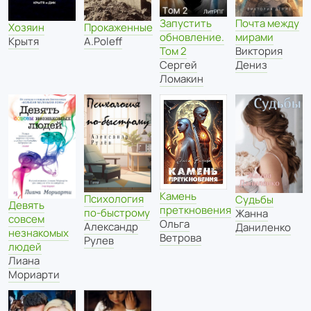
Почта между
Запустить
Хозяин
Прокаженные
мирами
обновление.
Крытя
A.Poleff
Виктория
Том 2
Дениз
Сергей
Ломакин
Камень
Психология
Судьбы
Девять
преткновения
по-быстрому
Жанна
совсем
Ольга
Александр
Даниленко
незнакомых
Ветрова
Рулев
людей
Лиана
Мориарти