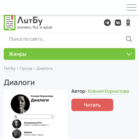
Жанры
ЛитБу
›
Проза
› Диалоги
Диалоги
Автор:
Ксения Корнилова
Читать