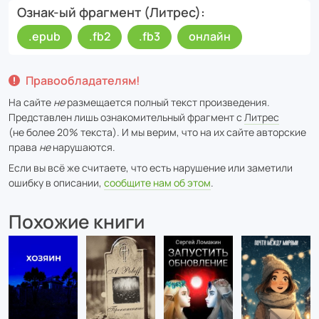
Ознак-ый фрагмент (Литрес)
.epub
.fb2
.fb3
онлайн
Правообладателям!
На сайте
не
размещается полный текст произведения.
Представлен лишь ознакомительный фрагмент с
Литрес
(не более 20% текста). И мы верим, что на их сайте авторские
права
не
нарушаются.
Если вы всё же считаете, что есть нарушение или заметили
ошибку в описании,
сообщите нам об этом
.
Похожие книги