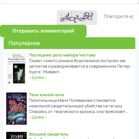
Отправить комментарий
Популярное
Последнее дело майора Чистова
Сюжет нового романа Водо­ла­з­кина пост­роен как
дете­ктив и разво­ра­чи­ва­ется в совре­менном Пете­р­
бурге. Убивают…
‹
Далее
›
Тени южной ночи
Писа­тель­ница Маня Поли­ва­нова стано­вится
невольной свиде­тель­ницей убийства на тв-шоу.
Спасаясь от твор­че­с­кого кризиса, она приезжает…
‹
Далее
›
Восьмой свидетель