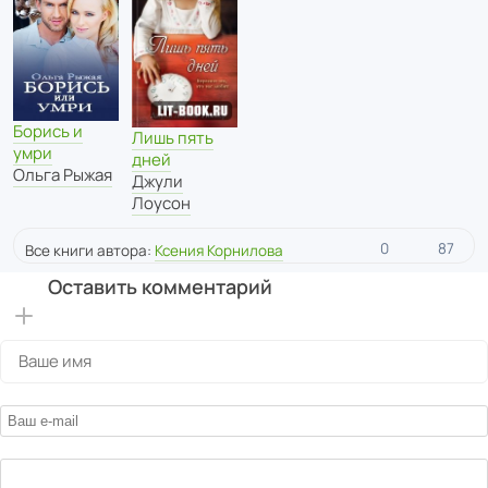
Борись и
Лишь пять
умри
дней
Ольга Рыжая
Джули
Лоусон
0
87
Все книги автора:
Ксения Корнилова
Оставить комментарий