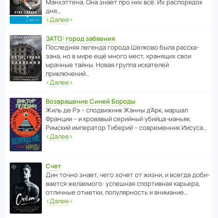
Манх­эт­тена. Она знает про них всё. Их распо­рядок
дня…
‹
Далее
›
ЗАТО: город забвения
После­дняя легенда города Шелково была расска­
зана, но в мире ещё много мест, хранящих свои
мрачные тайны. Новая группа иска­телей
приключений…
‹
Далее
›
Возвращение Синей Бороды
Жиль де Рэ – спод­ви­жник Жанны д’Арк, маршал
Франции – и кровавый серийный убийца-маньяк.
Римский импе­ратор Тиберий – совре­менник Иисуса…
‹
Далее
›
Счет
Дин точно знает, чего хочет от жизни, и всегда доби­
ва­ется жела­е­мого: успе­шная спор­ти­вная карьера,
отли­чные отметки, попу­ля­р­ность и внимание…
‹
Далее
›