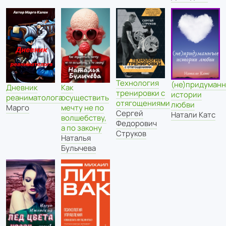
Технология
(не)придуман
Дневник
Как
тренировки с
истории
реаниматолога
осуществить
отягощениями
любви
Марго
мечту не по
Сергей
Натали Катс
волшебству,
Федорович
а по закону
Струков
Наталья
Булычева