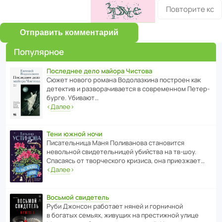
Отправить комментарий
Популярное
Последнее дело майора Чистова
Сюжет нового романа Водо­ла­з­кина пост­роен как
дете­ктив и разво­ра­чи­ва­ется в совре­менном Пете­р­
бурге. Убивают…
‹
Далее
›
Тени южной ночи
Писа­тель­ница Маня Поли­ва­нова стано­вится
невольной свиде­тель­ницей убийства на тв-шоу.
Спасаясь от твор­че­с­кого кризиса, она приезжает…
‹
Далее
›
Восьмой свидетель
Руби Джонсон рабо­тает няней и горни­чной
в богатых семьях, живущих на прес­ти­жной улице