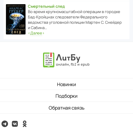
Смертельный след
Во время круп­но­мас­ш­та­бной операции в городке
Бад‑Крой­цнах следо­ва­тели Феде­раль­ного
ведомства уголо­вной полиции Мартен С. Снейдер
и Сабина…
‹
Далее
›
Новинки
Подборки
Обратная связь