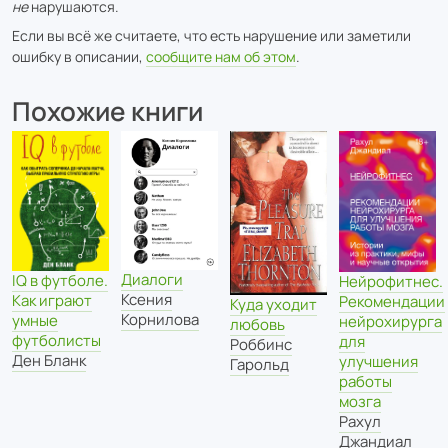
не
нарушаются.
Если вы всё же считаете, что есть нарушение или заметили
ошибку в описании,
сообщите нам об этом
.
Похожие книги
Диалоги
IQ в футболе.
Нейрофитнес.
Ксения
Как играют
Рекомендации
Куда уходит
Корнилова
умные
нейрохирурга
любовь
футболисты
для
Роббинс
Ден Бланк
улучшения
Гарольд
работы
мозга
Рахул
Джандиал