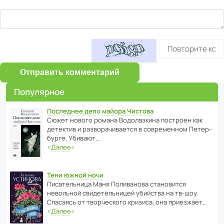
Отправить комментарий
Популярное
Последнее дело майора Чистова
Сюжет нового романа Водо­ла­з­кина пост­роен как
дете­ктив и разво­ра­чи­ва­ется в совре­менном Пете­р­
бурге. Убивают…
‹
Далее
›
Тени южной ночи
Писа­тель­ница Маня Поли­ва­нова стано­вится
невольной свиде­тель­ницей убийства на тв-шоу.
Спасаясь от твор­че­с­кого кризиса, она приезжает…
‹
Далее
›