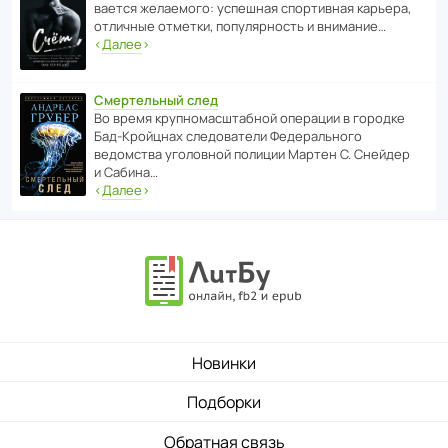
ва­ется жела­е­мого: успе­шная спор­ти­вная карьера,
отли­чные отметки, попу­ля­р­ность и внимание…
‹
Далее
›
Смертельный след
Во время круп­но­мас­ш­та­бной операции в городке
Бад‑Крой­цнах следо­ва­тели Феде­раль­ного
ведомства уголо­вной полиции Мартен С. Снейдер
и Сабина…
‹
Далее
›
Новинки
Подборки
Обратная связь