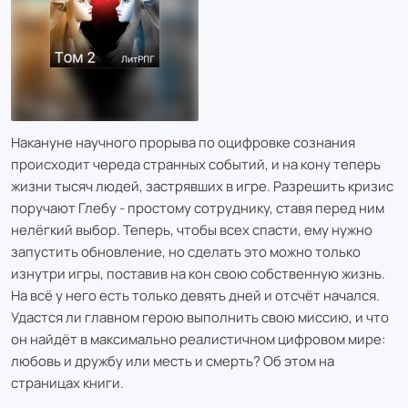
Накануне научного прорыва по оцифровке сознания
происходит череда странных событий, и на кону теперь
жизни тысяч людей, застрявших в игре. Разрешить кризис
поручают Глебу - простому сотруднику, ставя перед ним
нелёгкий выбор. Теперь, чтобы всех спасти, ему нужно
запустить обновление, но сделать это можно только
изнутри игры, поставив на кон свою собственную жизнь.
На всё у него есть только девять дней и отсчёт начался.
Удастся ли главном герою выполнить свою миссию, и что
он найдёт в максимально реалистичном цифровом мире:
любовь и дружбу или месть и смерть? Об этом на
страницах книги.