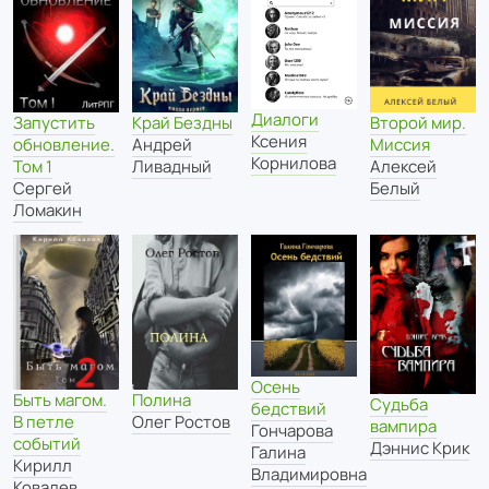
Диалоги
Запустить
Край Бездны
Второй мир.
Ксения
обновление.
Андрей
Миссия
Корнилова
Том 1
Ливадный
Алексей
Сергей
Белый
Ломакин
Осень
Быть магом.
Полина
Судьба
бедствий
В петле
Олег Ростов
вампира
Гончарова
событий
Дэннис Крик
Галина
Кирилл
Владимировна
Ковалев