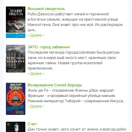
Восьмой свидетель
Руби Джонсон рабо­тает няней и горни­чной
в богатых семьях, живущих на прес­ти­жной улице
Манх­эт­тена. Она знает про них всё. Их распо­рядок
дня…
‹
Далее
›
ЗАТО: город забвения
После­дняя легенда города Шелково была расска­
зана, но в мире ещё много мест, хранящих свои
мрачные тайны. Новая группа иска­телей
приключений…
‹
Далее
›
Возвращение Синей Бороды
Жиль де Рэ – спод­ви­жник Жанны д’Арк, маршал
Франции – и кровавый серийный убийца-маньяк.
Римский импе­ратор Тиберий – совре­менник Иисуса…
‹
Далее
›
Счет
Дин точно знает, чего хочет от жизни, и всегда доби­