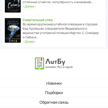
отли­чные отметки, попу­ля­р­ность и внимание…
‹
Далее
›
Смертельный след
Во время круп­но­мас­ш­та­бной операции в городке
Бад‑Крой­цнах следо­ва­тели Феде­раль­ного
ведомства уголо­вной полиции Мартен С. Снейдер
и Сабина…
‹
Далее
›
Новинки
Подборки
Обратная связь