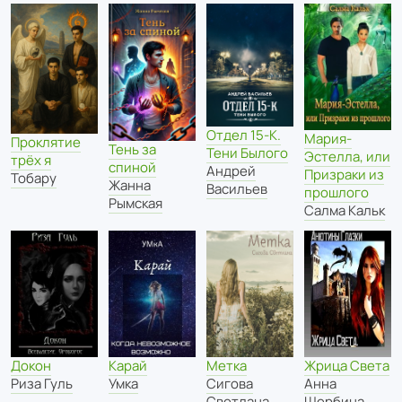
Отдел 15-К.
Мария-
Проклятие
Тень за
Тени Былого
Эстелла, или
трёх я
спиной
Андрей
Призраки из
Тобару
Жанна
Васильев
прошлого
Рымская
Салма Кальк
Докон
Карай
Метка
Жрица Света
Риза Гуль
Умка
Сигова
Анна
Светлана
Щербина