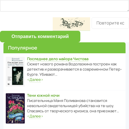
Отправить комментарий
Популярное
Последнее дело майора Чистова
Сюжет нового романа Водо­ла­з­кина пост­роен как
дете­ктив и разво­ра­чи­ва­ется в совре­менном Пете­р­
бурге. Убивают…
‹
Далее
›
Тени южной ночи
Писа­тель­ница Маня Поли­ва­нова стано­вится
невольной свиде­тель­ницей убийства на тв-шоу.
Спасаясь от твор­че­с­кого кризиса, она приезжает…
‹
Далее
›