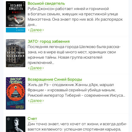
Восьмой свидетель
Руби Джонсон рабо­тает няней и горни­чной
в богатых семьях, живущих на прес­ти­жной улице
Манх­эт­тена. Она знает про них всё. Их распо­рядок
дня…
‹
Далее
›
ЗАТО: город забвения
После­дняя легенда города Шелково была расска­
зана, но в мире ещё много мест, хранящих свои
мрачные тайны. Новая группа иска­телей
приключений…
‹
Далее
›
Возвращение Синей Бороды
Жиль де Рэ – спод­ви­жник Жанны д’Арк, маршал
Франции – и кровавый серийный убийца-маньяк.
Римский импе­ратор Тиберий – совре­менник Иисуса…
‹
Далее
›
Счет
Дин точно знает, чего хочет от жизни, и всегда доби­
ва­ется жела­е­мого: успе­шная спор­ти­вная карьера,