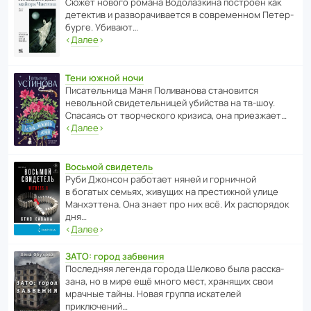
Сюжет нового романа Водо­ла­з­кина пост­роен как
дете­ктив и разво­ра­чи­ва­ется в совре­менном Пете­р­
бурге. Убивают…
‹
Далее
›
Тени южной ночи
Писа­тель­ница Маня Поли­ва­нова стано­вится
невольной свиде­тель­ницей убийства на тв-шоу.
Спасаясь от твор­че­с­кого кризиса, она приезжает…
‹
Далее
›
Восьмой свидетель
Руби Джонсон рабо­тает няней и горни­чной
в богатых семьях, живущих на прес­ти­жной улице
Манх­эт­тена. Она знает про них всё. Их распо­рядок
дня…
‹
Далее
›
ЗАТО: город забвения
После­дняя легенда города Шелково была расска­
зана, но в мире ещё много мест, хранящих свои
мрачные тайны. Новая группа иска­телей
приключений…