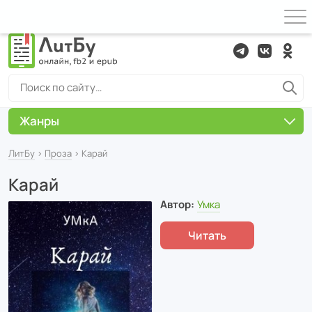
Жанры
ЛитБу
›
Проза
› Карай
Карай
Автор:
Умка
Читать