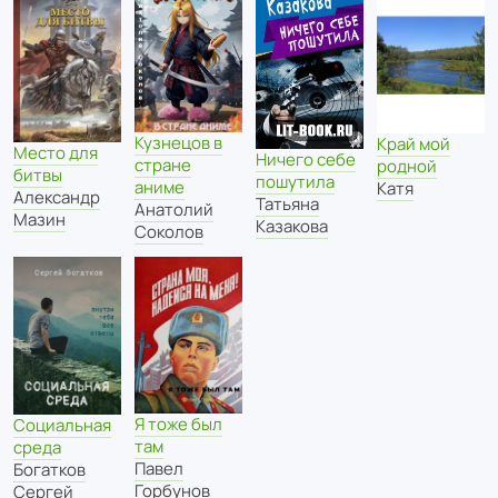
Кузнецов в
Край мой
Место для
Ничего себе
стране
родной
битвы
пошутила
аниме
Катя
Александр
Татьяна
Анатолий
Мазин
Казакова
Соколов
Я тоже был
Социальная
там
среда
Павел
Богатков
Горбунов
Сергей