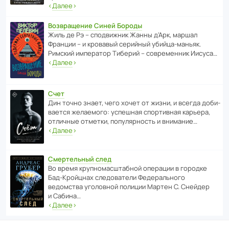
‹
Далее
›
Возвращение Синей Бороды
Жиль де Рэ – спод­ви­жник Жанны д’Арк, маршал
Франции – и кровавый серийный убийца-маньяк.
Римский импе­ратор Тиберий – совре­менник Иисуса…
‹
Далее
›
Счет
Дин точно знает, чего хочет от жизни, и всегда доби­
ва­ется жела­е­мого: успе­шная спор­ти­вная карьера,
отли­чные отметки, попу­ля­р­ность и внимание…
‹
Далее
›
Смертельный след
Во время круп­но­мас­ш­та­бной операции в городке
Бад‑Крой­цнах следо­ва­тели Феде­раль­ного
ведомства уголо­вной полиции Мартен С. Снейдер
и Сабина…
‹
Далее
›