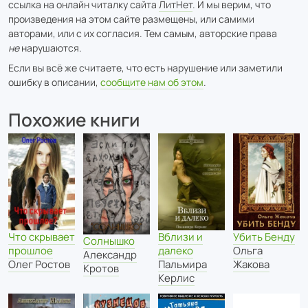
ссылка на онлайн читалку сайта
ЛитНет
. И мы верим, что
произведения на этом сайте размещены, или самими
авторами, или с их согласия. Тем самым, авторские права
не
нарушаются.
Если вы всё же считаете, что есть нарушение или заметили
ошибку в описании,
сообщите нам об этом
.
Похожие книги
Вблизи и
Убить Бенду
Что скрывает
Солнышко
далеко
Ольга
прошлое
Александр
Пальмира
Жакова
Олег Ростов
Кротов
Керлис