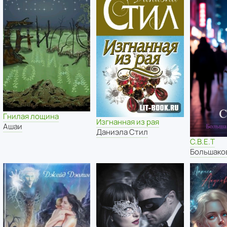
Гнилая лощина
Изгнанная из рая
Ашаи
Даниэла Стил
С.В.Е.Т
Большако