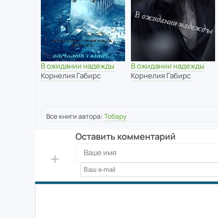
В ожидании надежды
В ожидании надежды
Корнелия Габирс
Корнелия Габирс
Все книги автора:
Тобару
Оставить комментарий