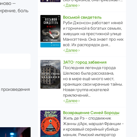
аново —
‹
Далее
›
ирение, боль
Восьмой свидетель
Руби Джонсон рабо­тает няней
и горни­чной в богатых семьях,
живущих на прес­ти­жной улице
Манх­эт­тена. Она знает про них
всё. Их распо­рядок дня…
‹
Далее
›
ЗАТО: город забвения
После­дняя легенда города
Шелково была расска­зана,
но в мире ещё много мест,
хранящих свои мрачные тайны.
о произведения
Новая группа иска­телей
приключений…
‹
Далее
›
Возвращение Синей Бороды
Жиль де Рэ – спод­ви­жник
Жанны д’Арк, маршал Франции –
и кровавый серийный убийца-
маньяк. Римский импе­ратор