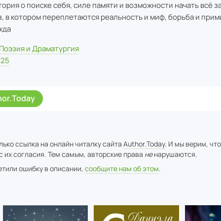
тория о поиске себя, силе памяти и возможности начать всё з
з, в котором переплетаются реальность и миф, борьба и прим
жда
Поэзия и Драматургия
025
hor.Today
лько ссылка на онлайн читалку сайта
Author.Today
. И мы верим, чт
с их согласия. Тем самым, авторские права
не
нарушаются.
метили ошибку в описании,
сообщите нам об этом
.