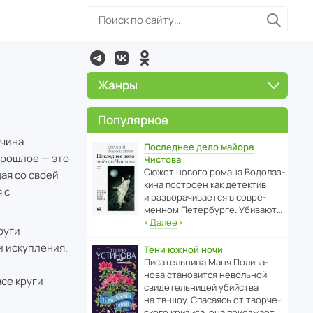
Жанры
Популярное
жчина
Последнее дело майора
прошлое — это
Чистова
Сюжет нового романа Водо­ла­з­
ая со своей
кина пост­роен как дете­ктив
 с
и разво­ра­чи­ва­ется в совре­
менном Пете­р­бурге. Убивают…
‹
Далее
›
руги
и искупления.
Тени южной ночи
Писа­тель­ница Маня Поли­ва­
нова стано­вится невольной
се круги
свиде­тель­ницей убийства
на тв-шоу. Спасаясь от твор­че­
с­кого кризиса, она приезжает…