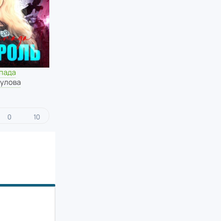
пада
кулова
0
10