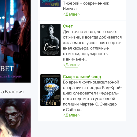
Тиберий – совре­менник
Иисуса…
‹
Далее
›
Счет
Дин точно знает, чего хочет
от жизни, и всегда доби­ва­ется
жела­е­мого: успе­шная спор­ти­
вная карьера, отли­чные
отметки, попу­ля­р­ность
и внимание…
‹
Далее
›
Смертельный след
Во время круп­но­мас­ш­та­бной
операции в городке Бад‑Крой­
ва Валерия
цнах следо­ва­тели Феде­раль­
ного ведомства уголо­вной
полиции Мартен С. Снейдер
и Сабина…
‹
Далее
›