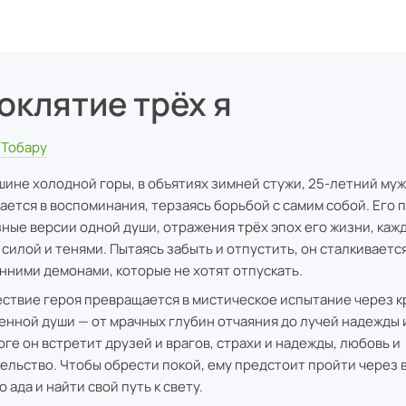
оклятие трёх я
Тобару
шине холодной горы, в объятиях зимней стужи, 25-летний му
ается в воспоминания, терзаясь борьбой с самим собой. Его 
зные версии одной души, отражения трёх эпох его жизни, кажд
 силой и тенями. Пытаясь забыть и отпустить, он сталкивается
нними демонами, которые не хотят отпускать.
ствие героя превращается в мистическое испытание через к
енной души — от мрачных глубин отчаяния до лучей надежды 
оге он встретит друзей и врагов, страхи и надежды, любовь и
ельство. Чтобы обрести покой, ему предстоит пройти через в
 ада и найти свой путь к свету.