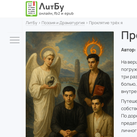
ЛитБу
›
Поэзия и Драматургия
› Проклятие трёх я
Пр
Автор:
На вер
погруж
три ра
болью,
внутре
Путеше
собств
По дор
предат
личного