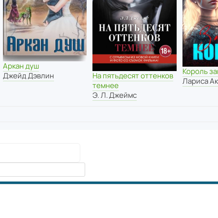
Аркан душ
Король за
Джейд Дэвлин
На пятьдесят оттенков
Лариса А
темнее
Э. Л. Джеймс