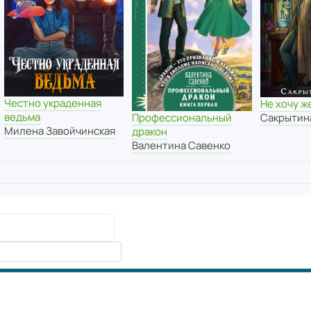
Честно украденная
Не хочу ж
ведьма
Профессиональный
Сакрытин
Милена Завойчинская
дракон
Валентина Савенко