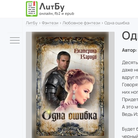
ЛитБу
›
Фэнтези
›
Любовное фэнтези
› Одна ошибка
Од
Автор:
Десять
даже н
вдруг 
Говоря
них но
Придет
А это 
Ведь И
Будет 
черный