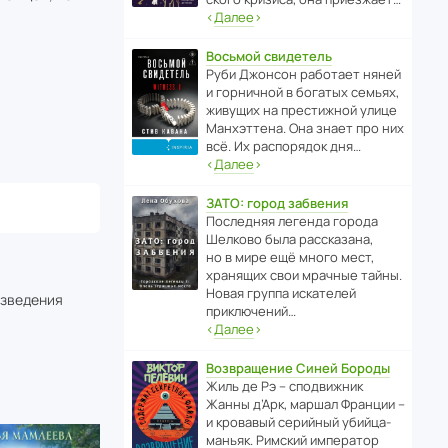
‹
Далее
›
Восьмой свидетель
Руби Джонсон рабо­тает няней
и горни­чной в богатых семьях,
живущих на прес­ти­жной улице
Манх­эт­тена. Она знает про них
всё. Их распо­рядок дня…
‹
Далее
›
ЗАТО: город забвения
После­дняя легенда города
Шелково была расска­зана,
но в мире ещё много мест,
хранящих свои мрачные тайны.
Новая группа иска­телей
изведения
приключений…
‹
Далее
›
Возвращение Синей Бороды
Жиль де Рэ – спод­ви­жник
Жанны д’Арк, маршал Франции –
и кровавый серийный убийца-
маньяк. Римский импе­ратор