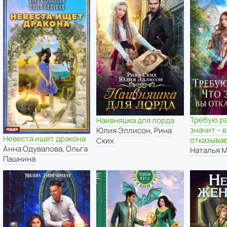
Требую ра
Наивняшка для лорда
значит – 
Юлия Эллисон
,
Рина
Невеста ищет дракона
отказывае
Ских
Анна Одувалова
,
Ольга
Наталья 
Пашнина