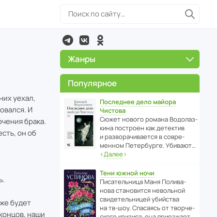
Жанры
Популярное
них уехал,
Последнее дело майора
овался. И
Чистова
Сюжет нового романа Водо­ла­з­
ючения брака.
кина пост­роен как дете­ктив
есть, он об
и разво­ра­чи­ва­ется в совре­
менном Пете­р­бурге. Убивают…
‹
Далее
›
Тени южной ночи
ь.
Писа­тель­ница Маня Поли­ва­
нова стано­вится невольной
свиде­тель­ницей убийства
кже будет
на тв-шоу. Спасаясь от твор­че­
концов, наши
с­кого кризиса, она приезжает…