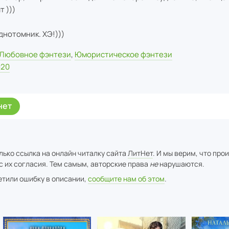
т )))
днотомник. ХЭ!)))
Любовное фэнтези
,
Юмористическое фэнтези
020
нет
лько ссылка на онлайн читалку сайта
ЛитНет
. И мы верим, что про
с их согласия. Тем самым, авторские права
не
нарушаются.
метили ошибку в описании,
сообщите нам об этом
.