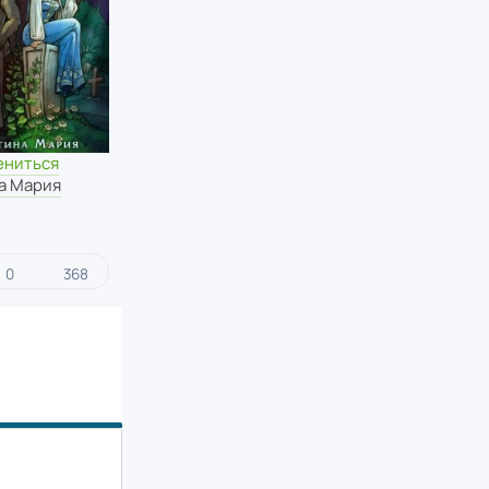
ениться
а Мария
0
368