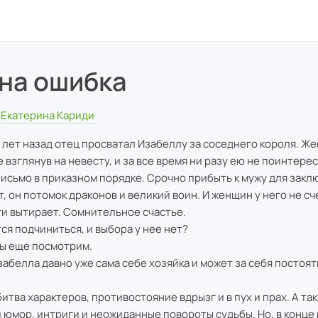
на ошибка
Екатерина Кариди
 лет назад отец просватал Изабеллу за соседнего короля. Же
е взглянув на невесту, и за все время ни разу ею не поинтерес
письмо в приказном порядке. Срочно прибыть к мужу для закл
т, он потомок драконов и великий воин. И женщин у него не сч
ги вытирает. Сомнительное счастье.
ся подчиниться, и выбора у нее нет?
мы еще посмотрим.
забелла давно уже сама себе хозяйка и может за себя постоят
битва характеров, противостояние вдрызг и в пух и прах. А та
 юмор, интриги и неожиданные повороты судьбы. Но, в конце 