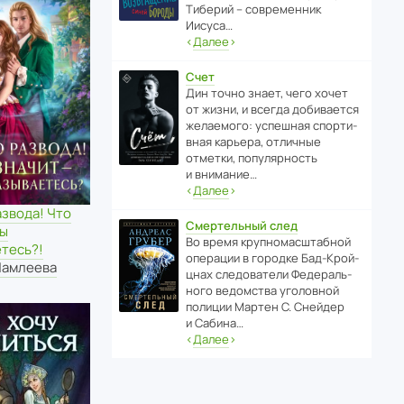
Тиберий – совре­менник
Иисуса…
‹
Далее
›
Счет
Дин точно знает, чего хочет
от жизни, и всегда доби­ва­ется
жела­е­мого: успе­шная спор­ти­
вная карьера, отли­чные
отметки, попу­ля­р­ность
и внимание…
‹
Далее
›
звода! Что
Смертельный след
вы
Во время круп­но­мас­ш­та­бной
тесь?!
операции в городке Бад‑Крой­
Мамлеева
цнах следо­ва­тели Феде­раль­
ного ведомства уголо­вной
полиции Мартен С. Снейдер
и Сабина…
‹
Далее
›