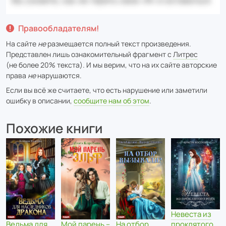
Правообладателям!
На сайте
не
размещается полный текст произведения.
Представлен лишь ознакомительный фрагмент с
Литрес
(не более 20% текста). И мы верим, что на их сайте авторские
права
не
нарушаются.
Если вы всё же считаете, что есть нарушение или заметили
ошибку в описании,
сообщите нам об этом
.
Похожие книги
Невеста из
проклятого
Ведьма для
Мой парень –
На отбор