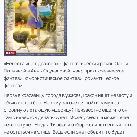
«Невеста ищет дракона» – фантастический роман Ольги
Пашниной и Анны Одуваловой, жанр приключенческое
фэнтези, юмористическое фэнтези, романтическое
фэнтези.
Первые красавицы города в ужасе! Дракон ищет невесту и
объявляет отбор! Но кому захочется пойти замуж за
огромную летающую ящерицу? Неизвестно еще, что он
там с невестой делать будет. Может, съест, а может, еще
чего похуже… Но для Тиффани отбор – единственный шанс
не остаться на улице. Ведь если она победит, то будет