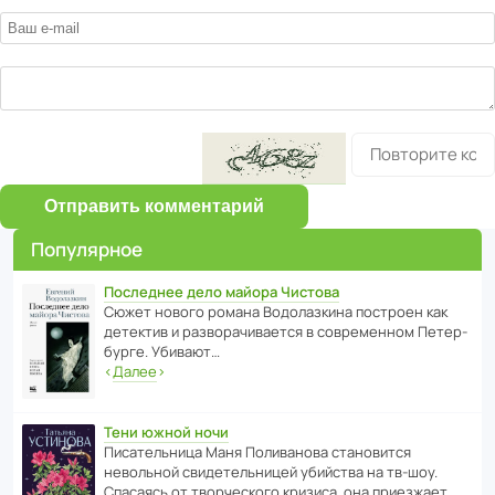
Отправить комментарий
Популярное
Последнее дело майора Чистова
Сюжет нового романа Водо­ла­з­кина пост­роен как
дете­ктив и разво­ра­чи­ва­ется в совре­менном Пете­р­
бурге. Убивают…
‹
Далее
›
Тени южной ночи
Писа­тель­ница Маня Поли­ва­нова стано­вится
невольной свиде­тель­ницей убийства на тв-шоу.
Спасаясь от твор­че­с­кого кризиса, она приезжает…