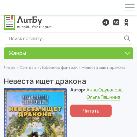
Жанры
ЛитБу
›
Фэнтези
›
Любовное фэнтези
› Невеста ищет дракона
Невеста ищет дракона
Автор:
Анна Одувалова
,
Ольга Пашнина
Читать