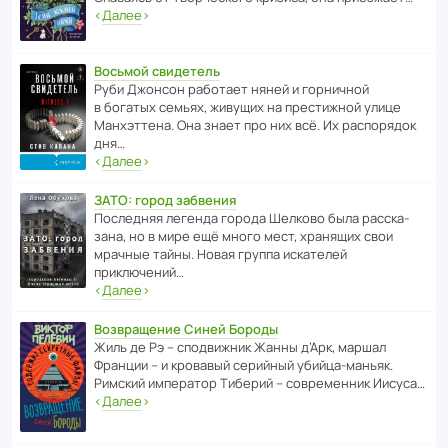
‹
Далее
›
Восьмой свидетель
Руби Джонсон рабо­тает няней и горни­чной
в богатых семьях, живущих на прес­ти­жной улице
Манх­эт­тена. Она знает про них всё. Их распо­рядок
дня…
‹
Далее
›
ЗАТО: город забвения
После­дняя легенда города Шелково была расска­
зана, но в мире ещё много мест, хранящих свои
мрачные тайны. Новая группа иска­телей
приключений…
‹
Далее
›
Возвращение Синей Бороды
Жиль де Рэ – спод­ви­жник Жанны д’Арк, маршал
Франции – и кровавый серийный убийца-маньяк.
Римский импе­ратор Тиберий – совре­менник Иисуса…
‹
Далее
›