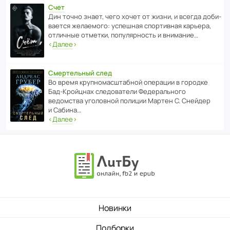
Счет
Дин точно знает, чего хочет от жизни, и всегда доби­
ва­ется жела­е­мого: успе­шная спор­ти­вная карьера,
отли­чные отметки, попу­ля­р­ность и внимание…
‹
Далее
›
Смертельный след
Во время круп­но­мас­ш­та­бной операции в городке
Бад‑Крой­цнах следо­ва­тели Феде­раль­ного
ведомства уголо­вной полиции Мартен С. Снейдер
и Сабина…
‹
Далее
›
Новинки
Подборки