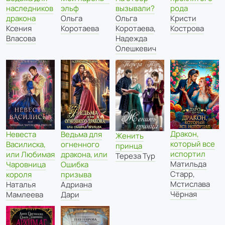
рода
наследников
эльф
вызывали?
Кристи
дракона
Ольга
Ольга
Кострова
Ксения
Коротаева
Коротаева
,
Власова
Надежда
Олешкевич
Дракон,
Невеста
Ведьма для
Женить
который все
Василиска,
огненного
принца
испортил
или Любимая
дракона, или
Тереза Тур
Матильда
Чаровница
Ошибка
Старр
,
короля
призыва
Мстислава
Наталья
Адриана
Чёрная
Мамлеева
Дари