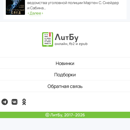
ведомства уголо­вной полиции Мартен С. Снейдер
и Сабина…
‹
Далее
›
Новинки
Подборки
Обратная связь
ⓒ ЛитБу, 2017–2026