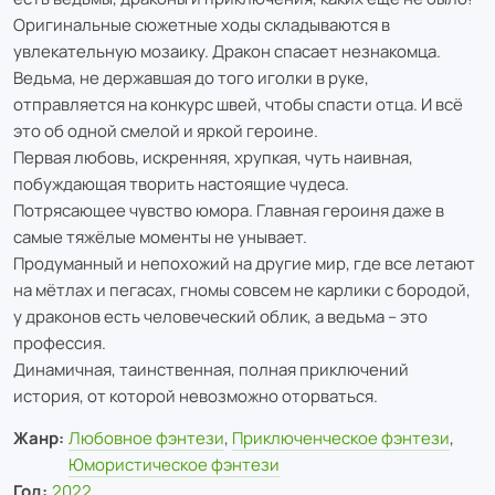
Оригинальные сюжетные ходы складываются в
увлекательную мозаику. Дракон спасает незнакомца.
Ведьма, не державшая до того иголки в руке,
отправляется на конкурс швей, чтобы спасти отца. И всё
это об одной смелой и яркой героине.
Первая любовь, искренняя, хрупкая, чуть наивная,
побуждающая творить настоящие чудеса.
Потрясающее чувство юмора. Главная героиня даже в
самые тяжёлые моменты не унывает.
Продуманный и непохожий на другие мир, где все летают
на мётлах и пегасах, гномы совсем не карлики с бородой,
у драконов есть человеческий облик, а ведьма – это
профессия.
Динамичная, таинственная, полная приключений
история, от которой невозможно оторваться.
Жанр:
Любовное фэнтези
,
Приключенческое фэнтези
,
Юмористическое фэнтези
Год:
2022