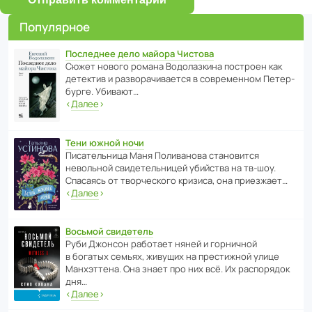
Популярное
Последнее дело майора Чистова
Сюжет нового романа Водо­ла­з­кина пост­роен как
дете­ктив и разво­ра­чи­ва­ется в совре­менном Пете­р­
бурге. Убивают…
‹
Далее
›
Тени южной ночи
Писа­тель­ница Маня Поли­ва­нова стано­вится
невольной свиде­тель­ницей убийства на тв-шоу.
Спасаясь от твор­че­с­кого кризиса, она приезжает…
‹
Далее
›
Восьмой свидетель
Руби Джонсон рабо­тает няней и горни­чной
в богатых семьях, живущих на прес­ти­жной улице
Манх­эт­тена. Она знает про них всё. Их распо­рядок
дня…
‹
Далее
›