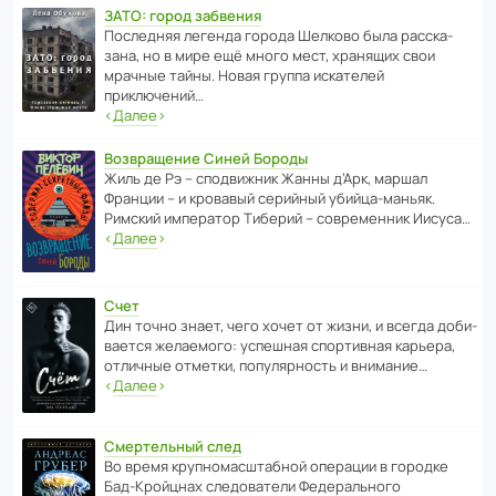
ЗАТО: город забвения
После­дняя легенда города Шелково была расска­
зана, но в мире ещё много мест, хранящих свои
мрачные тайны. Новая группа иска­телей
приключений…
‹
Далее
›
Возвращение Синей Бороды
Жиль де Рэ – спод­ви­жник Жанны д’Арк, маршал
Франции – и кровавый серийный убийца-маньяк.
Римский импе­ратор Тиберий – совре­менник Иисуса…
‹
Далее
›
Счет
Дин точно знает, чего хочет от жизни, и всегда доби­
ва­ется жела­е­мого: успе­шная спор­ти­вная карьера,
отли­чные отметки, попу­ля­р­ность и внимание…
‹
Далее
›
Смертельный след
Во время круп­но­мас­ш­та­бной операции в городке
Бад‑Крой­цнах следо­ва­тели Феде­раль­ного