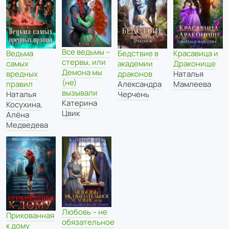
Все ведьмы –
Ведьма
Бедствие в
Красавица и
стервы, или
самых
академии
Драконище
Демона мы
вредных
драконов
Наталья
(не)
правил
Александра
Мамлеева
вызывали
Наталья
Черчень
Катерина
Косухина
,
Цвик
Алёна
Медведева
Любовь – не
Прикованная
обязательное
к дому