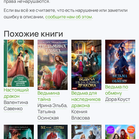
права
не
нарушаются.
Если вы всё же считаете, что есть нарушение или заметили
ошибку в описании,
сообщите нам об этом
.
Похожие книги
Ведьма по
Настоящий
Ведьмина
Ведьма для
обмену
дракон
тайна
наследников
Дора Коуст
Валентина
Ирина Эльба
,
дракона
Савенко
Татьяна
Ксения
Осинская
Власова