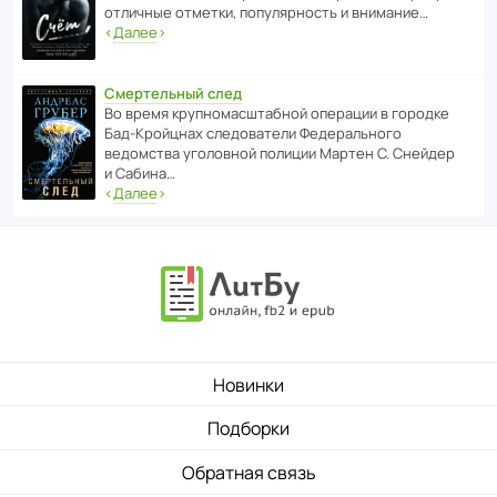
отли­чные отметки, попу­ля­р­ность и внимание…
‹
Далее
›
Смертельный след
Во время круп­но­мас­ш­та­бной операции в городке
Бад‑Крой­цнах следо­ва­тели Феде­раль­ного
ведомства уголо­вной полиции Мартен С. Снейдер
и Сабина…
‹
Далее
›
Новинки
Подборки
Обратная связь