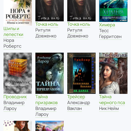
Точка ноль
Точка ноль
Химера
Шипы и
Ритуля
Ритуля
Тесс
лепестки
Довженко
Довженко
Герритсен
Нора
Робертс
Проводник
Тайна
Трейсер
Тайна
Владимир
призраков
Александр
черного пса
Лароу
Владимир
Ваклан
Ник Нейм
Лароу