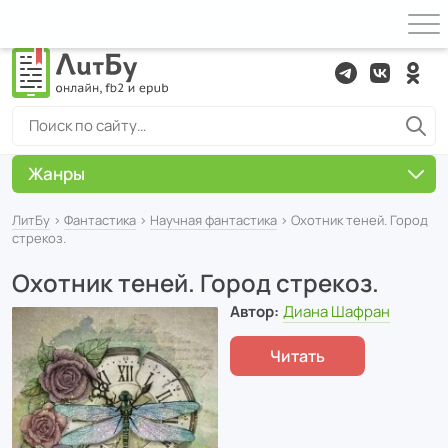
Жанры
ЛитБу
›
Фантастика
›
Научная фантастика
› Охотник теней. Город
стрекоз.
Охотник теней. Город стрекоз.
Автор:
Диана Шафран
Читать