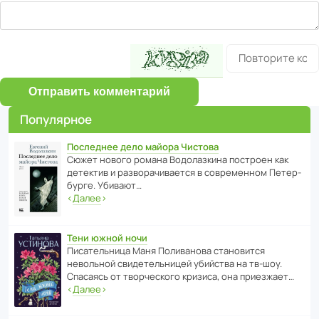
Отправить комментарий
Популярное
Последнее дело майора Чистова
Сюжет нового романа Водо­ла­з­кина пост­роен как
дете­ктив и разво­ра­чи­ва­ется в совре­менном Пете­р­
бурге. Убивают…
‹
Далее
›
Тени южной ночи
Писа­тель­ница Маня Поли­ва­нова стано­вится
невольной свиде­тель­ницей убийства на тв-шоу.
Спасаясь от твор­че­с­кого кризиса, она приезжает…
‹
Далее
›