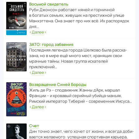
Восьмой свидетель
Руби Джонсон рабо­тает няней и горни­чной
в богатых семьях, живущих на прес­ти­жной улице
Манх­эт­тена. Она знает про них всё. Их распо­рядок
дня…
‹
Далее
›
ЗАТО: город забвения
После­дняя легенда города Шелково была расска­
зана, но в мире ещё много мест, хранящих свои
мрачные тайны. Новая группа иска­телей
приключений…
‹
Далее
›
Возвращение Синей Бороды
Жиль де Рэ – спод­ви­жник Жанны д’Арк, маршал
Франции – и кровавый серийный убийца-маньяк.
Римский импе­ратор Тиберий – совре­менник Иисуса…
‹
Далее
›
Счет
Дин точно знает, чего хочет от жизни, и всегда доби­
ва­ется жела­е­мого: успе­шная спор­ти­вная карьера,