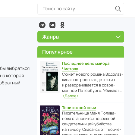
Жанры
Популярное
Последнее дело майора
л бы выбраться
Чистова
Сюжет нового романа Водо­ла­з­
 на которой
кина пост­роен как дете­ктив
 обратный
и разво­ра­чи­ва­ется в совре­
менном Пете­р­бурге. Убивают…
‹
Далее
›
Тени южной ночи
Писа­тель­ница Маня Поли­ва­
нова стано­вится невольной
свиде­тель­ницей убийства
на тв-шоу. Спасаясь от твор­че­
с­кого кризиса, она приезжает…