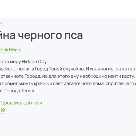
са
йна черного пса
Ник Нейм
я по миру Hidden City.
аскет... попал в Город Теней случайно. И как многие, он хоте
нственного Города, но для этого ему необходимо найти карту,
 промелькнуть красный свет загадочного дома, спрятавшего
из Города Теней.
Городское фэнтези
19