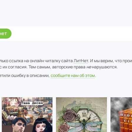
нет
лько ссылка на онлайн читалку сайта
ЛитНет
. И мы верим, что про
с их согласия. Тем самым, авторские права
не
нарушаются.
метили ошибку в описании,
сообщите нам об этом
.