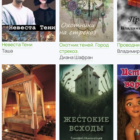
Невеста Тени
Охотник теней. Город
Проводни
Таша
стрекоз.
Владимир
Диана Шафран