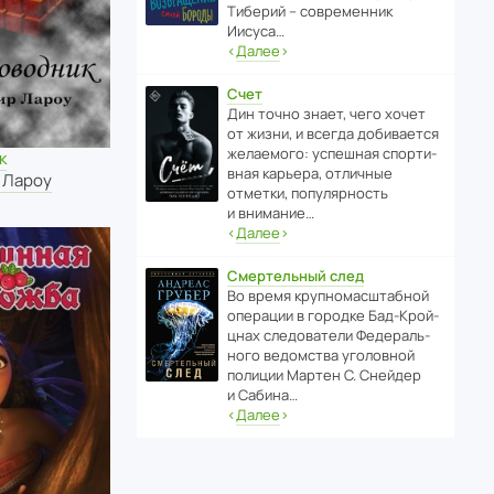
Тиберий – совре­менник
Иисуса…
‹
Далее
›
Счет
Дин точно знает, чего хочет
от жизни, и всегда доби­ва­ется
жела­е­мого: успе­шная спор­ти­
к
вная карьера, отли­чные
 Лароу
отметки, попу­ля­р­ность
и внимание…
‹
Далее
›
Смертельный след
Во время круп­но­мас­ш­та­бной
операции в городке Бад‑Крой­
цнах следо­ва­тели Феде­раль­
ного ведомства уголо­вной
полиции Мартен С. Снейдер
и Сабина…
‹
Далее
›