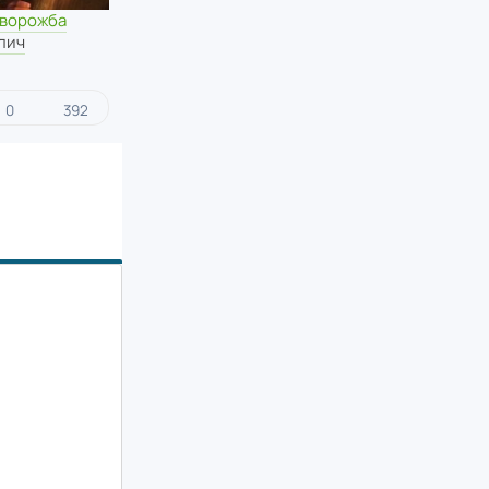
 ворожба
лич
0
392