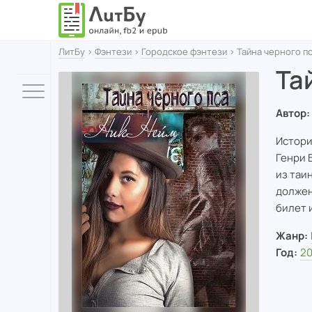
ЛитБу
›
Фэнтези
›
Городское фэнтези
› Тайна черного п
Та
Автор:
Истори
Генри Б
из таи
должен
билет 
Жанр:
Год:
20