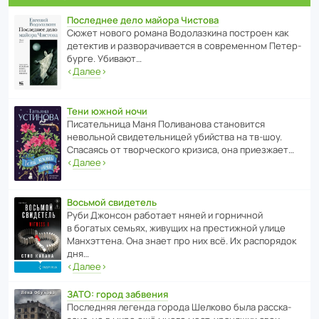
Последнее дело майора Чистова
Сюжет нового романа Водо­ла­з­кина пост­роен как
дете­ктив и разво­ра­чи­ва­ется в совре­менном Пете­р­
бурге. Убивают…
‹
Далее
›
Тени южной ночи
Писа­тель­ница Маня Поли­ва­нова стано­вится
невольной свиде­тель­ницей убийства на тв-шоу.
Спасаясь от твор­че­с­кого кризиса, она приезжает…
‹
Далее
›
Восьмой свидетель
Руби Джонсон рабо­тает няней и горни­чной
в богатых семьях, живущих на прес­ти­жной улице
Манх­эт­тена. Она знает про них всё. Их распо­рядок
дня…
‹
Далее
›
ЗАТО: город забвения
После­дняя легенда города Шелково была расска­