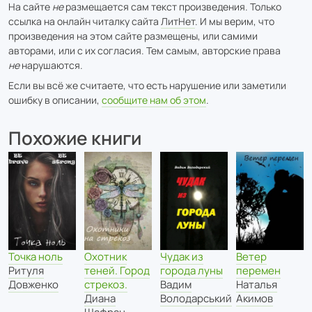
На сайте
не
размещается сам текст произведения. Только
ссылка на онлайн читалку сайта
ЛитНет
. И мы верим, что
произведения на этом сайте размещены, или самими
авторами, или с их согласия. Тем самым, авторские права
не
нарушаются.
Если вы всё же считаете, что есть нарушение или заметили
ошибку в описании,
сообщите нам об этом
.
Похожие книги
Точка ноль
Чудак из
Охотник
Ветер
Ритуля
города луны
теней. Город
перемен
Довженко
Вадим
стрекоз.
Наталья
Володарський
Диана
Акимов