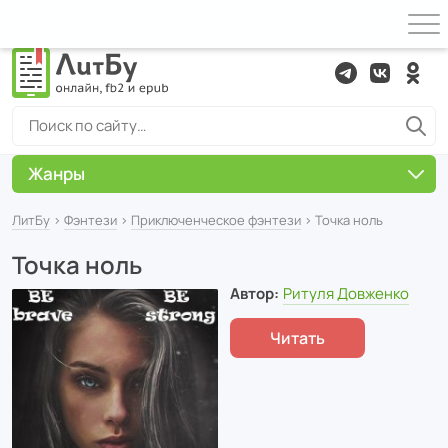
Жанры
ЛитБу
›
Фэнтези
›
Приключенческое фэнтези
› Точка ноль
Точка ноль
Автор:
Ритуля Довженко
Читать