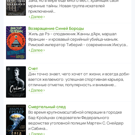
зана, но в мире ещё много мест, хранящих свои
мрачные тайны. Новая группа иска­телей
приключений…
‹
Далее
›
Возвращение Синей Бороды
Жиль де Рэ – спод­ви­жник Жанны д’Арк, маршал
Франции – и кровавый серийный убийца-маньяк.
Римский импе­ратор Тиберий – совре­менник Иисуса…
‹
Далее
›
Счет
Дин точно знает, чего хочет от жизни, и всегда доби­
ва­ется жела­е­мого: успе­шная спор­ти­вная карьера,
отли­чные отметки, попу­ля­р­ность и внимание…
‹
Далее
›
Смертельный след
Во время круп­но­мас­ш­та­бной операции в городке
Бад‑Крой­цнах следо­ва­тели Феде­раль­ного
ведомства уголо­вной полиции Мартен С. Снейдер
и Сабина…
‹
Далее
›