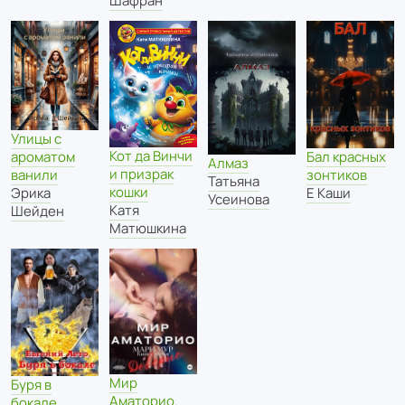
Шафран
Улицы с
Кот да Винчи
Бал красных
ароматом
Алмаз
и призрак
зонтиков
ванили
Татьяна
кошки
Е Каши
Эрика
Усеинова
Катя
Шейден
Матюшкина
Мир
Буря в
Аматорио.
бокале