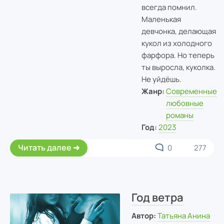
всегда помнил.
Маленькая
девчонка, делающая
кукол из холодного
фарфора. Но теперь
ты выросла, куколка.
Не уйдёшь.
Жанр:
Современные
любовные
романы
Год:
2023
Читать далее
0
277
Год ветра
Автор:
Татьяна Анина