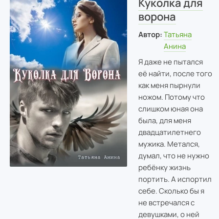
Куколка для
ворона
Автор:
Татьяна
Анина
Я даже не пытался
её найти, после того
как меня пырнули
ножом. Потому что
слишком юная она
была, для меня
двадцатилетнего
мужика. Метался,
думал, что не нужно
ребёнку жизнь
портить. А испортил
себе. Сколько бы я
не встречался с
девушками, о ней