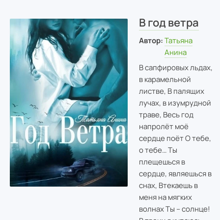
В год ветра
Автор:
Татьяна
Анина
В сапфировых льдах,
в карамельной
листве, В палящих
лучах, в изумрудной
траве, Весь год
напролёт моё
сердце поёт О тебе,
о тебе… Ты
плещешься в
сердце, являешься в
снах, Втекаешь в
меня на мягких
волнах Ты – солнце!