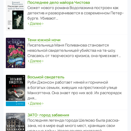
Последнее дело майора Чистова
Сюжет нового романа Водо­ла­з­кина пост­роен как
дете­ктив и разво­ра­чи­ва­ется в совре­менном Пете­р­
бурге. Убивают…
‹
Далее
›
Тени южной ночи
Писа­тель­ница Маня Поли­ва­нова стано­вится
невольной свиде­тель­ницей убийства на тв-шоу.
Спасаясь от твор­че­с­кого кризиса, она приезжает…
‹
Далее
›
Восьмой свидетель
Руби Джонсон рабо­тает няней и горни­чной
в богатых семьях, живущих на прес­ти­жной улице
Манх­эт­тена. Она знает про них всё. Их распо­рядок
дня…
‹
Далее
›
ЗАТО: город забвения
После­дняя легенда города Шелково была расска­
зана, но в мире ещё много мест, хранящих свои
мрачные тайны. Новая группа иска­телей