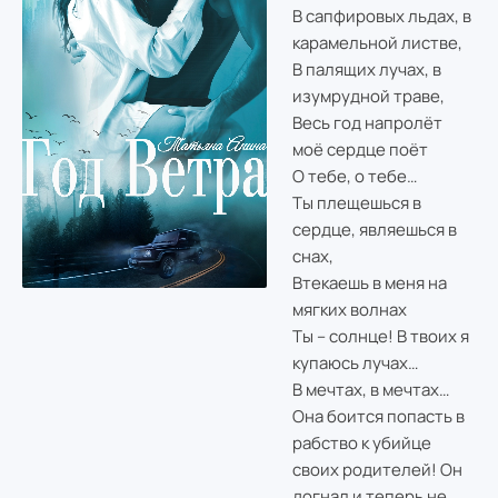
В сапфировых льдах, в
карамельной листве,
В палящих лучах, в
изумрудной траве,
Весь год напролёт
моё сердце поёт
О тебе, о тебе…
Ты плещешься в
сердце, являешься в
снах,
Втекаешь в меня на
мягких волнах
Ты – солнце! В твоих я
купаюсь лучах…
В мечтах, в мечтах…
Она боится попасть в
рабство к убийце
своих родителей! Он
догнал и теперь не