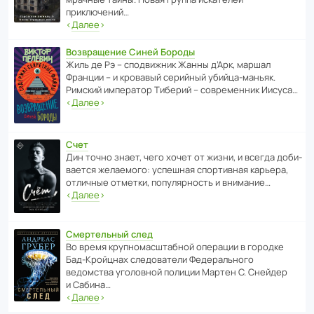
приключений…
‹
Далее
›
Возвращение Синей Бороды
Жиль де Рэ – спод­ви­жник Жанны д’Арк, маршал
Франции – и кровавый серийный убийца-маньяк.
Римский импе­ратор Тиберий – совре­менник Иисуса…
‹
Далее
›
Счет
Дин точно знает, чего хочет от жизни, и всегда доби­
ва­ется жела­е­мого: успе­шная спор­ти­вная карьера,
отли­чные отметки, попу­ля­р­ность и внимание…
‹
Далее
›
Смертельный след
Во время круп­но­мас­ш­та­бной операции в городке
Бад‑Крой­цнах следо­ва­тели Феде­раль­ного
ведомства уголо­вной полиции Мартен С. Снейдер
и Сабина…
‹
Далее
›