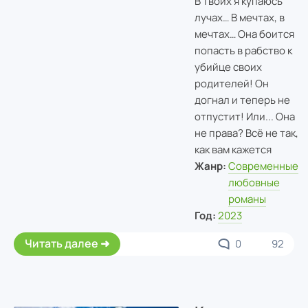
В твоих я купаюсь
лучах… В мечтах, в
мечтах… Она боится
попасть в рабство к
убийце своих
родителей! Он
догнал и теперь не
отпустит! Или... Она
не права? Всё не так,
как вам кажется
Жанр:
Современные
любовные
романы
Год:
2023
Читать далее
0
92