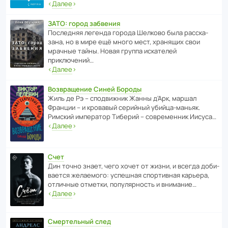
‹
Далее
›
ЗАТО: город забвения
После­дняя легенда города Шелково была расска­
зана, но в мире ещё много мест, хранящих свои
мрачные тайны. Новая группа иска­телей
приключений…
‹
Далее
›
Возвращение Синей Бороды
Жиль де Рэ – спод­ви­жник Жанны д’Арк, маршал
Франции – и кровавый серийный убийца-маньяк.
Римский импе­ратор Тиберий – совре­менник Иисуса…
‹
Далее
›
Счет
Дин точно знает, чего хочет от жизни, и всегда доби­
ва­ется жела­е­мого: успе­шная спор­ти­вная карьера,
отли­чные отметки, попу­ля­р­ность и внимание…
‹
Далее
›
Смертельный след