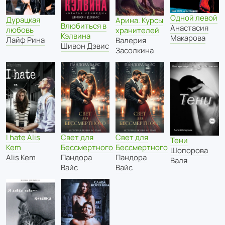
Одной левой
Дурацкая
Арина. Курсы
Влюбиться в
Анастасия
любовь
хранителей
Кэлвина
Макарова
Лайф Рина
Валерия
Шивон Дэвис
Засолкина
I hate Alis
Свет для
Свет для
Тени
Kem
Бессмертного
Бессмертного
Шопорова
Alis Kem
Пандора
Пандора
Валя
Вайс
Вайс