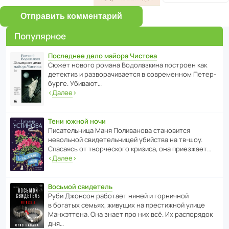
Отправить комментарий
Популярное
Последнее дело майора Чистова
Сюжет нового романа Водо­ла­з­кина пост­роен как
дете­ктив и разво­ра­чи­ва­ется в совре­менном Пете­р­
бурге. Убивают…
‹
Далее
›
Тени южной ночи
Писа­тель­ница Маня Поли­ва­нова стано­вится
невольной свиде­тель­ницей убийства на тв-шоу.
Спасаясь от твор­че­с­кого кризиса, она приезжает…
‹
Далее
›
Восьмой свидетель
Руби Джонсон рабо­тает няней и горни­чной
в богатых семьях, живущих на прес­ти­жной улице
Манх­эт­тена. Она знает про них всё. Их распо­рядок
дня…