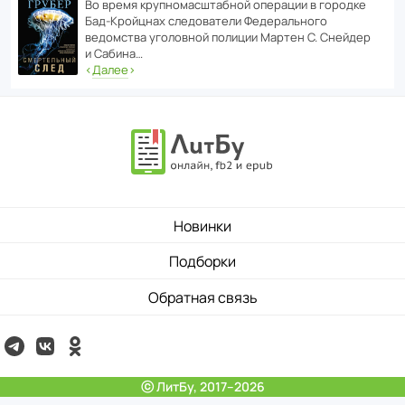
Во время круп­но­мас­ш­та­бной операции в городке
Бад‑Крой­цнах следо­ва­тели Феде­раль­ного
ведомства уголо­вной полиции Мартен С. Снейдер
и Сабина…
‹
Далее
›
Новинки
Подборки
Обратная связь
ⓒ ЛитБу, 2017–2026