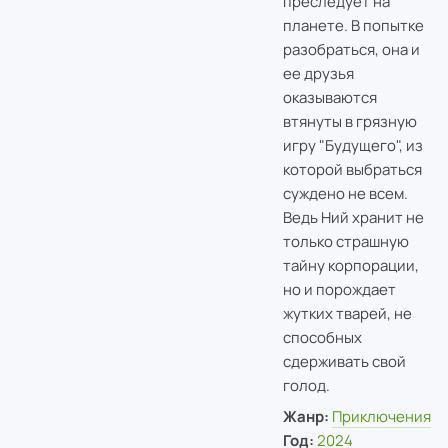
преследует на
планете. В попытке
разобраться, она и
ее друзья
оказываются
втянуты в грязную
игру "Будущего", из
которой выбраться
суждено не всем.
Ведь Ний хранит не
только страшную
тайну корпорации,
но и порождает
жутких тварей, не
способных
сдерживать свой
голод.
Жанр:
Приключения
Год:
2024