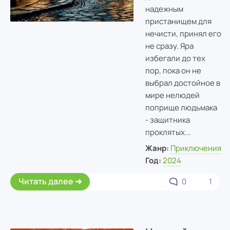
надежным
пристанищем для
нечисти, принял его
не сразу. Яра
избегали до тех
пор, пока он не
выбрал достойное в
мире нелюдей
поприще людьмака
- защитника
проклятых...
Жанр:
Приключения
Год:
2024
Читать далее
0
1