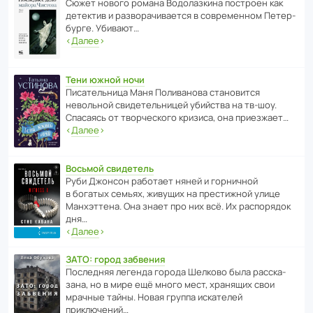
Сюжет нового романа Водо­ла­з­кина пост­роен как
дете­ктив и разво­ра­чи­ва­ется в совре­менном Пете­р­
бурге. Убивают…
‹
Далее
›
Тени южной ночи
Писа­тель­ница Маня Поли­ва­нова стано­вится
невольной свиде­тель­ницей убийства на тв-шоу.
Спасаясь от твор­че­с­кого кризиса, она приезжает…
‹
Далее
›
Восьмой свидетель
Руби Джонсон рабо­тает няней и горни­чной
в богатых семьях, живущих на прес­ти­жной улице
Манх­эт­тена. Она знает про них всё. Их распо­рядок
дня…
‹
Далее
›
ЗАТО: город забвения
После­дняя легенда города Шелково была расска­
зана, но в мире ещё много мест, хранящих свои
мрачные тайны. Новая группа иска­телей
приключений…