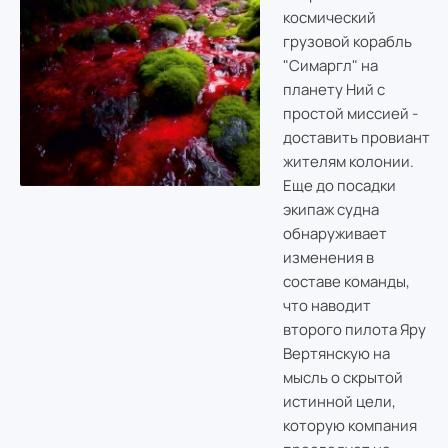
космический
грузовой корабль
"Симаргл" на
планету Ний с
простой миссией -
доставить провиант
жителям колонии.
Еще до посадки
экипаж судна
обнаруживает
изменения в
составе команды,
что наводит
второго пилота Яру
Вертянскую на
мысль о скрытой
истинной цели,
которую компания