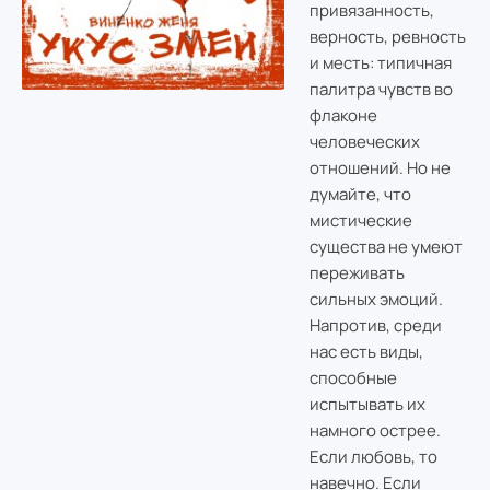
привязанность,
верность, ревность
и месть: типичная
палитра чувств во
флаконе
человеческих
отношений. Но не
думайте, что
мистические
существа не умеют
переживать
сильных эмоций.
Напротив, среди
нас есть виды,
способные
испытывать их
намного острее.
Если любовь, то
навечно. Если