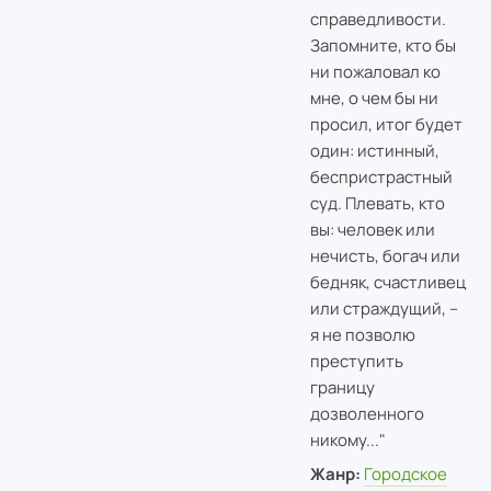
справедливости.
Запомните, кто бы
ни пожаловал ко
мне, о чем бы ни
просил, итог будет
один: истинный,
беспристрастный
суд. Плевать, кто
вы: человек или
нечисть, богач или
бедняк, счастливец
или страждущий, –
я не позволю
преступить
границу
дозволенного
никому..."
Жанр:
Городское