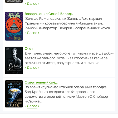
‹
Далее
›
Возвращение Синей Бороды
Жиль де Рэ – спод­ви­жник Жанны д’Арк, маршал
Франции – и кровавый серийный убийца-маньяк.
Римский импе­ратор Тиберий – совре­менник Иисуса…
‹
Далее
›
Счет
Дин точно знает, чего хочет от жизни, и всегда доби­
ва­ется жела­е­мого: успе­шная спор­ти­вная карьера,
отли­чные отметки, попу­ля­р­ность и внимание…
‹
Далее
›
Смертельный след
Во время круп­но­мас­ш­та­бной операции в городке
Бад‑Крой­цнах следо­ва­тели Феде­раль­ного
ведомства уголо­вной полиции Мартен С. Снейдер
и Сабина…
‹
Далее
›