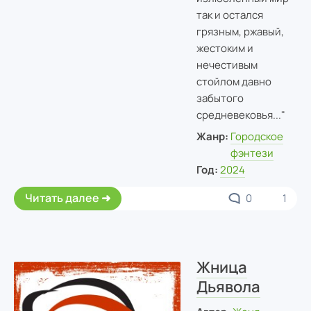
так и остался
грязным, ржавый,
жестоким и
нечестивым
стойлом давно
забытого
средневековья..."
Жанр:
Городское
фэнтези
Год:
2024
Читать далее
0
1
Жница
Дьявола