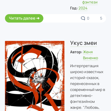
фэнтези
Год:
2024
Читать далее
0
5
Укус змеи
Автор:
Женя
Виненко
Интерпретация
широко известных
историй-сказок,
перенесенных в
современный мир в
детективно-
фэнтезийном
жанре. "Любовь,