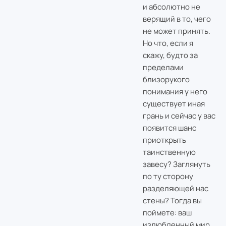
и абсолютно не
верящий в то, чего
не может принять.
Но что, если я
скажу, будто за
пределами
близорукого
понимания у него
существует иная
грань и сейчас у вас
появится шанс
приоткрыть
таинственную
завесу? Заглянуть
по ту сторону
разделяющей нас
стены? Тогда вы
поймете: ваш
излюбленный мир