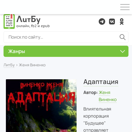
Жанры
ЛитБу
› Женя Виненко
Адаптация
Автор:
Женя
Виненко
Влиятельная
корпорация
"Будущее"
отправляет