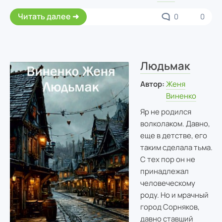
Читать далее
0
0
Людьмак
Автор:
Женя
Виненко
Яр не родился
волколаком. Давно,
еще в детстве, его
таким сделала тьма.
С тех пор он не
принадлежал
человеческому
роду. Но и мрачный
город Сорняков,
давно ставший