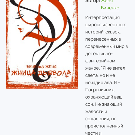
Автор:
Женя
Виненко
Интерпретация
широко известных
историй-сказок,
перенесенных в
современный мир в
детективно-
фэнтезийном
жанре. "Я не ангел
света, но и не
исчадие ада. Я –
Пограничник,
охраняющий ваш
сон. Не знающий
жалости и
сожаления, но
преисполненный
чести и