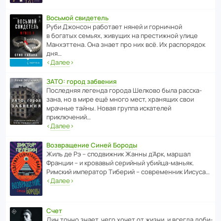
Восьмой свидетель
Руби Джонсон рабо­тает няней и горни­чной
в богатых семьях, живущих на прес­ти­жной улице
Манх­эт­тена. Она знает про них всё. Их распо­рядок
дня…
‹
Далее
›
ЗАТО: город забвения
После­дняя легенда города Шелково была расска­
зана, но в мире ещё много мест, хранящих свои
мрачные тайны. Новая группа иска­телей
приключений…
‹
Далее
›
Возвращение Синей Бороды
Жиль де Рэ – спод­ви­жник Жанны д’Арк, маршал
Франции – и кровавый серийный убийца-маньяк.
Римский импе­ратор Тиберий – совре­менник Иисуса…
‹
Далее
›
Счет
Дин точно знает, чего хочет от жизни, и всегда доби­