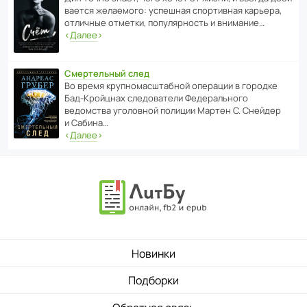
ва­ется жела­е­мого: успе­шная спор­ти­вная карьера,
отли­чные отметки, попу­ля­р­ность и внимание…
‹
Далее
›
Смертельный след
Во время круп­но­мас­ш­та­бной операции в городке
Бад‑Крой­цнах следо­ва­тели Феде­раль­ного
ведомства уголо­вной полиции Мартен С. Снейдер
и Сабина…
‹
Далее
›
Новинки
Подборки