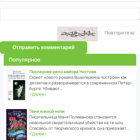
Отправить комментарий
Популярное
Последнее дело майора Чистова
Сюжет нового романа Водо­ла­з­кина пост­роен как
дете­ктив и разво­ра­чи­ва­ется в совре­менном Пете­р­
бурге. Убивают…
‹
Далее
›
Тени южной ночи
Писа­тель­ница Маня Поли­ва­нова стано­вится
невольной свиде­тель­ницей убийства на тв-шоу.
Спасаясь от твор­че­с­кого кризиса, она приезжает…
‹
Далее
›