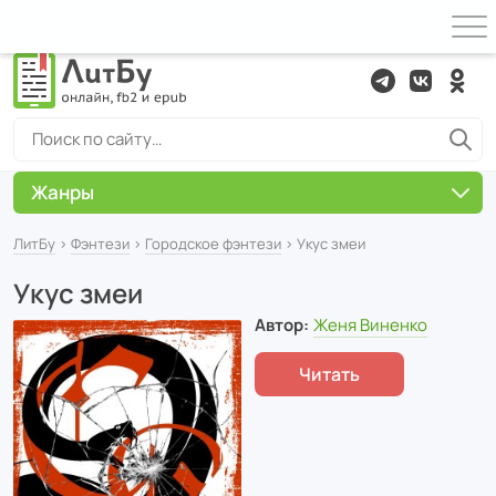
Жанры
ЛитБу
›
Фэнтези
›
Городское фэнтези
› Укус змеи
Укус змеи
Автор:
Женя Виненко
Читать