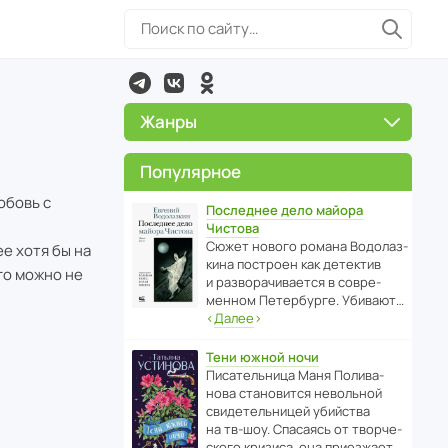
Жанры
Популярное
юбовь с
Последнее дело майора
Чистова
Сюжет нового романа Водо­ла­з­
е хотя бы на
кина пост­роен как дете­ктив
ого можно не
и разво­ра­чи­ва­ется в совре­
менном Пете­р­бурге. Убивают…
‹
Далее
›
Тени южной ночи
Писа­тель­ница Маня Поли­ва­
нова стано­вится невольной
свиде­тель­ницей убийства
на тв-шоу. Спасаясь от твор­че­
с­кого кризиса, она приезжает…