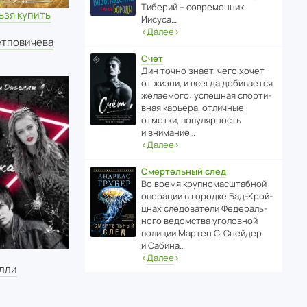
Тиберий – совре­менник
ьзя купить
Иисуса…
‹
Далее
›
етповичева
Счет
Дин точно знает, чего хочет
от жизни, и всегда доби­ва­ется
жела­е­мого: успе­шная спор­ти­
вная карьера, отли­чные
отметки, попу­ля­р­ность
и внимание…
‹
Далее
›
Смертельный след
Во время круп­но­мас­ш­та­бной
операции в городке Бад‑Крой­
цнах следо­ва­тели Феде­раль­
ного ведомства уголо­вной
полиции Мартен С. Снейдер
и Сабина…
‹
Далее
›
лли