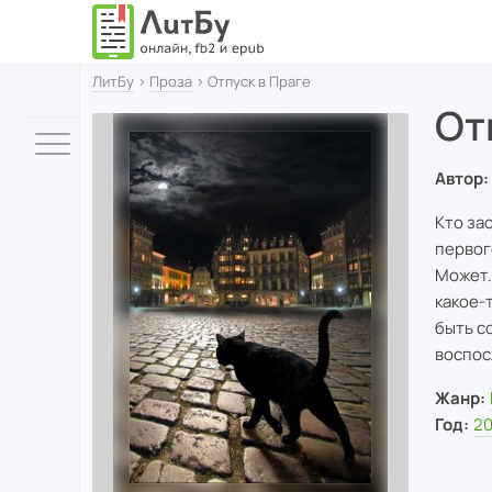
ЛитБу
›
Проза
› Отпуск в Праге
От
Автор:
Кто за
первог
Может.
какое-
быть с
воспос
Жанр:
Год:
2