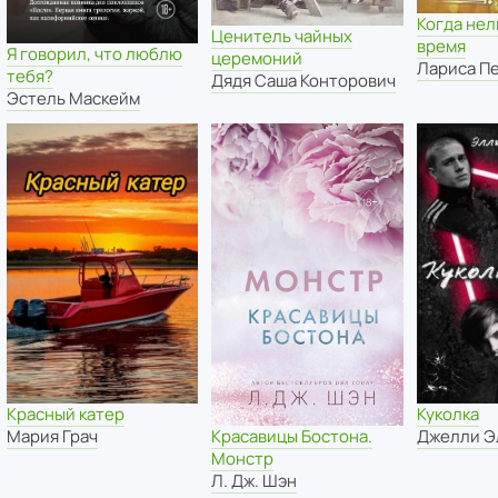
Когда нел
Ценитель чайных
время
Я говорил, что люблю
церемоний
Лариса П
тебя?
Дядя Саша Конторович
Эстель Маскейм
Красный катер
Куколка
Красавицы Бостона.
Мария Грач
Джелли Э
Монстр
Л. Дж. Шэн