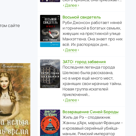
‹
Далее
›
Восьмой свидетель
Руби Джонсон рабо­тает няней
этом сайте
и горни­чной в богатых семьях,
живущих на прес­ти­жной улице
Манх­эт­тена. Она знает про них
всё. Их распо­рядок дня…
‹
Далее
›
ЗАТО: город забвения
После­дняя легенда города
Шелково была расска­зана,
но в мире ещё много мест,
хранящих свои мрачные тайны.
Новая группа иска­телей
приключений…
‹
Далее
›
Возвращение Синей Бороды
Жиль де Рэ – спод­ви­жник
Жанны д’Арк, маршал Франции –
и кровавый серийный убийца-
маньяк. Римский импе­ратор