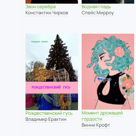
Звон серебра
Водная гладь
Константин Чирков
Спейс Мирроу
Момент дрожащей
Рождественский гусь
гордости
Владимир Ерахтин
Винни Крофт