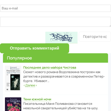
Отправить комментарий
Популярное
Последнее дело майора Чистова
Сюжет нового романа Водо­ла­з­кина пост­роен как
дете­ктив и разво­ра­чи­ва­ется в совре­менном Пете­р­
бурге. Убивают…
‹
Далее
›
Тени южной ночи
Писа­тель­ница Маня Поли­ва­нова стано­вится
невольной свиде­тель­ницей убийства на тв-шоу.