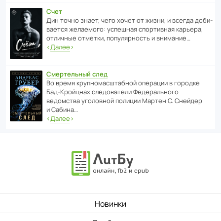
Счет
Дин точно знает, чего хочет от жизни, и всегда доби­
ва­ется жела­е­мого: успе­шная спор­ти­вная карьера,
отли­чные отметки, попу­ля­р­ность и внимание…
‹
Далее
›
Смертельный след
Во время круп­но­мас­ш­та­бной операции в городке
Бад‑Крой­цнах следо­ва­тели Феде­раль­ного
ведомства уголо­вной полиции Мартен С. Снейдер
и Сабина…
‹
Далее
›
Новинки