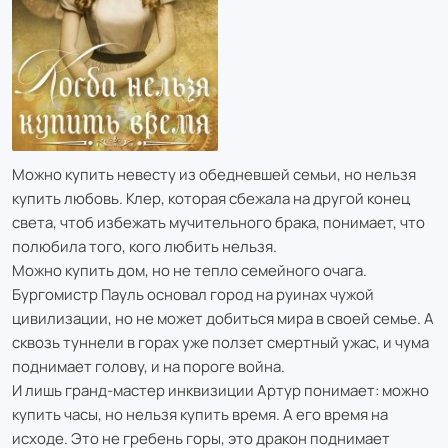
Можно купить невесту из обедневшей семьи, но нельзя
купить любовь. Клер, которая сбежала на другой конец
света, чтоб избежать мучительного брака, понимает, что
полюбила того, кого любить нельзя.
Можно купить дом, но не тепло семейного очага.
Бургомистр Пауль основал город на руинах чужой
цивилизации, но не может добиться мира в своей семье. А
сквозь туннели в горах уже ползет смертный ужас, и чума
поднимает голову, и на пороге война.
И лишь гранд-мастер инквизиции Артур понимает: можно
купить часы, но нельзя купить время. А его время на
исходе. Это не гребень горы, это дракон поднимает