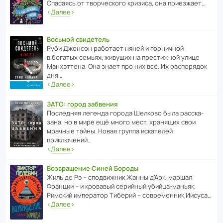
Спасаясь от твор­че­с­кого кризиса, она приезжает…
‹
Далее
›
Восьмой свидетель
Руби Джонсон рабо­тает няней и горни­чной
в богатых семьях, живущих на прес­ти­жной улице
Манх­эт­тена. Она знает про них всё. Их распо­рядок
дня…
‹
Далее
›
ЗАТО: город забвения
После­дняя легенда города Шелково была расска­
зана, но в мире ещё много мест, хранящих свои
мрачные тайны. Новая группа иска­телей
приключений…
‹
Далее
›
Возвращение Синей Бороды
Жиль де Рэ – спод­ви­жник Жанны д’Арк, маршал
Франции – и кровавый серийный убийца-маньяк.
Римский импе­ратор Тиберий – совре­менник Иисуса…
‹
Далее
›