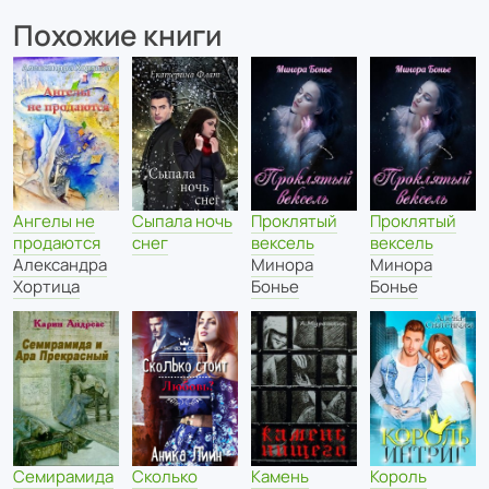
Похожие книги
Сыпала ночь
Ангелы не
Проклятый
Проклятый
снег
продаются
вексель
вексель
Александра
Минора
Минора
Хортица
Бонье
Бонье
Семирамида
Сколько
Камень
Король