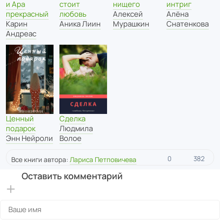
и Ара
стоит
нищего
интриг
прекрасный
любовь
Алексей
Алёна
Карин
Аника Лиин
Мурашкин
Снатенкова
Андреас
Ценный
Сделка
подарок
Людмила
Энн Нейроли
Волое
0
382
Все книги автора:
Лариса Петповичева
Оставить комментарий