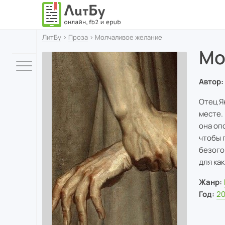
ЛитБу
›
Проза
› Молчаливое желание
Мо
Автор:
Отец Я
месте.
она оп
чтобы 
безого
для ка
Жанр:
Год:
2