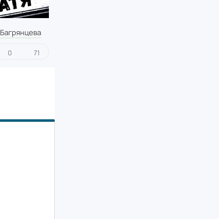
 Багрянцева
0
71