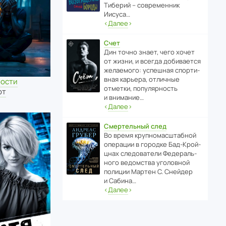
Тиберий – совре­менник
Иисуса…
‹
Далее
›
Счет
Дин точно знает, чего хочет
от жизни, и всегда доби­ва­ется
жела­е­мого: успе­шная спор­ти­
вная карьера, отли­чные
бости
отметки, попу­ля­р­ность
от
и внимание…
‹
Далее
›
Смертельный след
Во время круп­но­мас­ш­та­бной
операции в городке Бад‑Крой­
цнах следо­ва­тели Феде­раль­
ного ведомства уголо­вной
полиции Мартен С. Снейдер
и Сабина…
‹
Далее
›