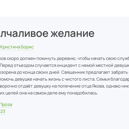
лчаливое желание
Кристина Борис
ков скоро должен покинуть деревню, чтобы начать свою служ
 Перед отъездом случается инцидент с немой местной девушк
озорена до конца своих дней. Священник предлагает забрать 
помочь девушке начать жизнь с чистого листа. Семья благода
ворочно отдаёт девушку на попечение отца Якова, однако ник
ких целей она на самом деле ему понадобилась.
Проза
023