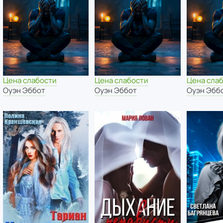
Цена слабости
Цена слабости
Цена сла
Оуэн Эббот
Оуэн Эббот
Оуэн Эбб