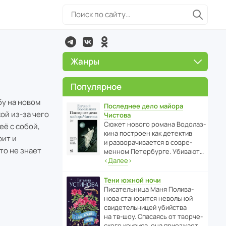
Жанры
Популярное
бу на новом
Последнее дело майора
ой из-за чего
Чистова
Сюжет нового романа Водо­ла­з­
её с собой,
кина пост­роен как дете­ктив
рит и
и разво­ра­чи­ва­ется в совре­
то не знает
менном Пете­р­бурге. Убивают…
‹
Далее
›
Тени южной ночи
Писа­тель­ница Маня Поли­ва­
нова стано­вится невольной
свиде­тель­ницей убийства
на тв-шоу. Спасаясь от твор­че­
с­кого кризиса, она приезжает…