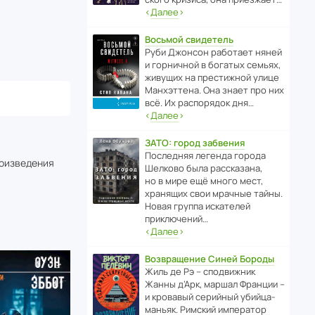
‹
Далее
›
Восьмой свидетель
Руби Джонсон рабо­тает няней
и горни­чной в богатых семьях,
живущих на прес­ти­жной улице
Манх­эт­тена. Она знает про них
всё. Их распо­рядок дня…
‹
Далее
›
ЗАТО: город забвения
После­дняя легенда города
роизведения
Шелково была расска­зана,
но в мире ещё много мест,
хранящих свои мрачные тайны.
Новая группа иска­телей
приключений…
‹
Далее
›
Возвращение Синей Бороды
Жиль де Рэ – спод­ви­жник
Жанны д’Арк, маршал Франции –
и кровавый серийный убийца-
маньяк. Римский импе­ратор