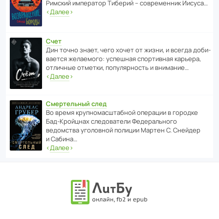
Римский импе­ратор Тиберий – совре­менник Иисуса…
‹
Далее
›
Счет
Дин точно знает, чего хочет от жизни, и всегда доби­
ва­ется жела­е­мого: успе­шная спор­ти­вная карьера,
отли­чные отметки, попу­ля­р­ность и внимание…
‹
Далее
›
Смертельный след
Во время круп­но­мас­ш­та­бной операции в городке
Бад‑Крой­цнах следо­ва­тели Феде­раль­ного
ведомства уголо­вной полиции Мартен С. Снейдер
и Сабина…
‹
Далее
›