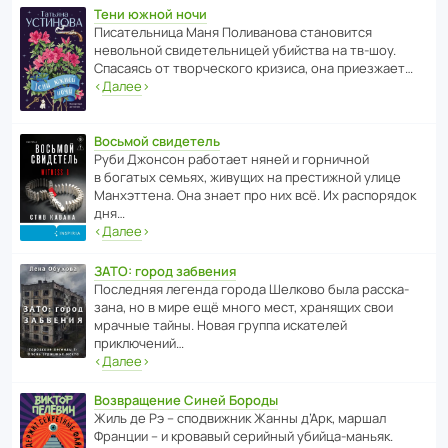
Тени южной ночи
Писа­тель­ница Маня Поли­ва­нова стано­вится
невольной свиде­тель­ницей убийства на тв-шоу.
Спасаясь от твор­че­с­кого кризиса, она приезжает…
‹
Далее
›
Восьмой свидетель
Руби Джонсон рабо­тает няней и горни­чной
в богатых семьях, живущих на прес­ти­жной улице
Манх­эт­тена. Она знает про них всё. Их распо­рядок
дня…
‹
Далее
›
ЗАТО: город забвения
После­дняя легенда города Шелково была расска­
зана, но в мире ещё много мест, хранящих свои
мрачные тайны. Новая группа иска­телей
приключений…
‹
Далее
›
Возвращение Синей Бороды
Жиль де Рэ – спод­ви­жник Жанны д’Арк, маршал
Франции – и кровавый серийный убийца-маньяк.