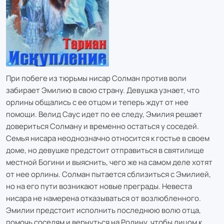
При побеге из тюрьмы нисар Солман против воли
забирает Эмилию в свою страну. Девушка узнает, что
орлины общались с ее отцом и теперь ждут от нее
помощи. Велид Саус идет по ее следу, Эмилия решает
довериться Солману и временно остаться у соседей.
Семья нисара неоднозначно относится к гостье в своем
доме, но девушке предстоит отправиться в святилище
местной Богини и выяснить, чего же на самом деле хотят
от нее орлины. Солман пытается сблизиться с Эмилией,
но на его пути возникают новые преграды. Невеста
нисара не намерена отказываться от возлюбленного.
Эмилии предстоит исполнить последнюю волю отца,
помочь соседям и вернуться на Родину, чтобы лицом к