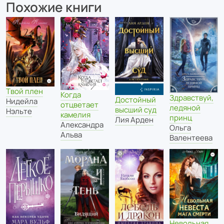
Похожие книги
Твой плен
Когда
Здравствуй,
Достойный
Нидейла
отцветает
ледяной
высший суд
Нэльте
камелия
принц
Лия Арден
Александра
Ольга
Альва
Валентеева
Невольная