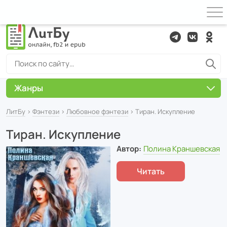
Жанры
ЛитБу
›
Фэнтези
›
Любовное фэнтези
› Тиран. Искупление
Тиран. Искупление
Автор:
Полина Краншевская
Читать