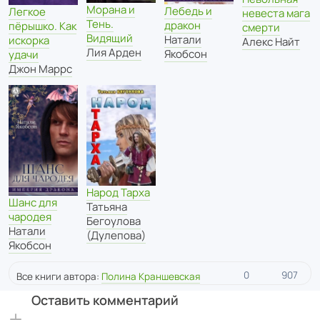
Морана и
Лебедь и
Легкое
невеста мага
Тень.
дракон
пёрышко. Как
смерти
Видящий
Натали
искорка
Алекс Найт
Лия Арден
Якобсон
удачи
Джон Маррс
Народ Тарха
Шанс для
Татьяна
чародея
Бегоулова
Натали
(Дулепова)
Якобсон
0
907
Все книги автора:
Полина Краншевская
Оставить комментарий