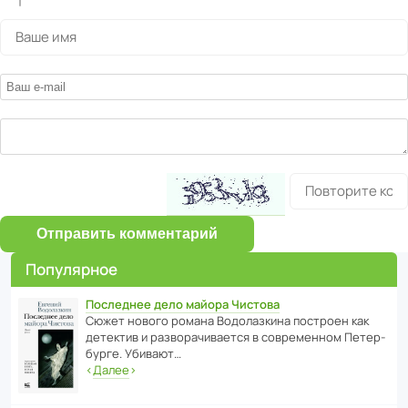
Отправить комментарий
Популярное
Последнее дело майора Чистова
Сюжет нового романа Водо­ла­з­кина пост­роен как
дете­ктив и разво­ра­чи­ва­ется в совре­менном Пете­р­
бурге. Убивают…
‹
Далее
›