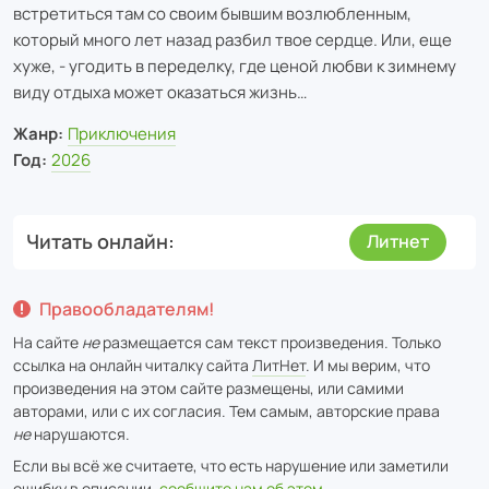
встретиться там со своим бывшим возлюбленным,
который много лет назад разбил твое сердце. Или, еще
хуже, - угодить в переделку, где ценой любви к зимнему
виду отдыха может оказаться жизнь…
Жанр:
Приключения
Год:
2026
Читать онлайн
Литнет
Правообладателям!
На сайте
не
размещается сам текст произведения. Только
ссылка на онлайн читалку сайта
ЛитНет
. И мы верим, что
произведения на этом сайте размещены, или самими
авторами, или с их согласия. Тем самым, авторские права
не
нарушаются.
Если вы всё же считаете, что есть нарушение или заметили
ошибку в описании,
сообщите нам об этом
.