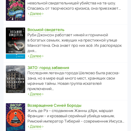
невольной свиде­тель­ницей убийства на тв-шоу.
Спасаясь от твор­че­с­кого кризиса, она приезжает…
‹
Далее
›
Восьмой свидетель
Руби Джонсон рабо­тает няней и горни­чной
в богатых семьях, живущих на прес­ти­жной улице
Манх­эт­тена. Она знает про них всё. Их распо­рядок
дня…
‹
Далее
›
ЗАТО: город забвения
После­дняя легенда города Шелково была расска­
зана, но в мире ещё много мест, хранящих свои
мрачные тайны. Новая группа иска­телей
приключений…
‹
Далее
›
Возвращение Синей Бороды
Жиль де Рэ – спод­ви­жник Жанны д’Арк, маршал
Франции – и кровавый серийный убийца-маньяк.
Римский импе­ратор Тиберий – совре­менник Иисуса…
‹
Далее
›