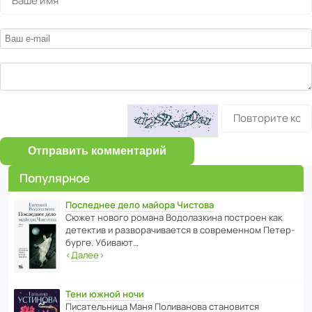
Отправить комментарий
Популярное
Последнее дело майора Чистова
Сюжет нового романа Водо­ла­з­кина пост­роен как
дете­ктив и разво­ра­чи­ва­ется в совре­менном Пете­р­
бурге. Убивают…
‹
Далее
›
Тени южной ночи
Писа­тель­ница Маня Поли­ва­нова стано­вится