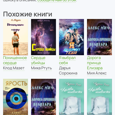
Похожие книги
Похищенное
Сердце
Я выбрал
Дорога
сердце
убийцы
себя
принца
Клод Мазет
Мика Ртуть
Дарья
Елизара
Сорокина
Мия Алекс