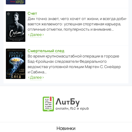
Счет
Дин точно знает, чего хочет от жизни, и всегда доби­
ва­ется жела­е­мого: успе­шная спор­ти­вная карьера,
отли­чные отметки, попу­ля­р­ность и внимание…
‹
Далее
›
Смертельный след
Во время круп­но­мас­ш­та­бной операции в городке
Бад‑Крой­цнах следо­ва­тели Феде­раль­ного
ведомства уголо­вной полиции Мартен С. Снейдер
и Сабина…
‹
Далее
›
Новинки