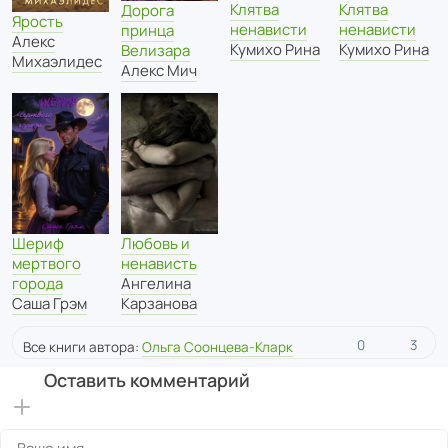
Клятва
Клятва
Дорога
Ярость
ненависти
ненависти
принца
Алекс
Кумихо Рина
Кумихо Рина
Велизара
Михаэлидес
Алекс Мич
Шериф
Любовь и
мертвого
ненависть
города
Ангелина
Саша Грэм
Карзанова
0
3
Все книги автора:
Ольга Соонцева-Кларк
Оставить комментарий