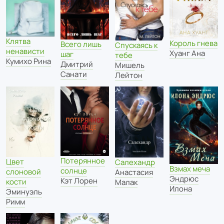
Клятва
Король гнева
Всего лишь
Спускаясь к
ненависти
Хуанг Ана
шаг
тебе
Кумихо Рина
Дмитрий
Мишель
Санати
Лейтон
Потерянное
Цвет
Салехандр
Взмах меча
солнце
слоновой
Анастасия
Эндрюс
Кэт Лорен
кости
Малак
Илона
Эминуэль
Римм