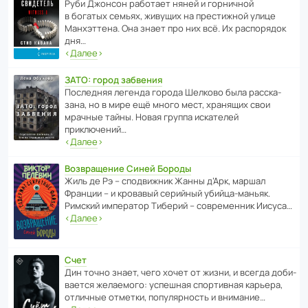
Руби Джонсон рабо­тает няней и горни­чной
в богатых семьях, живущих на прес­ти­жной улице
Манх­эт­тена. Она знает про них всё. Их распо­рядок
дня…
‹
Далее
›
ЗАТО: город забвения
После­дняя легенда города Шелково была расска­
зана, но в мире ещё много мест, хранящих свои
мрачные тайны. Новая группа иска­телей
приключений…
‹
Далее
›
Возвращение Синей Бороды
Жиль де Рэ – спод­ви­жник Жанны д’Арк, маршал
Франции – и кровавый серийный убийца-маньяк.
Римский импе­ратор Тиберий – совре­менник Иисуса…
‹
Далее
›
Счет
Дин точно знает, чего хочет от жизни, и всегда доби­
ва­ется жела­е­мого: успе­шная спор­ти­вная карьера,
отли­чные отметки, попу­ля­р­ность и внимание…