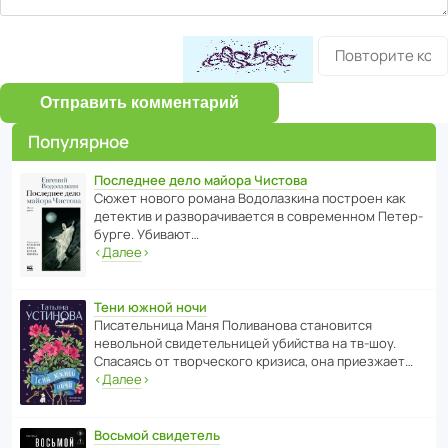
Отправить комментарий
Популярное
Последнее дело майора Чистова
Сюжет нового романа Водо­ла­з­кина пост­роен как
дете­ктив и разво­ра­чи­ва­ется в совре­менном Пете­р­
бурге. Убивают…
‹
Далее
›
Тени южной ночи
Писа­тель­ница Маня Поли­ва­нова стано­вится
невольной свиде­тель­ницей убийства на тв-шоу.
Спасаясь от твор­че­с­кого кризиса, она приезжает…
‹
Далее
›
Восьмой свидетель