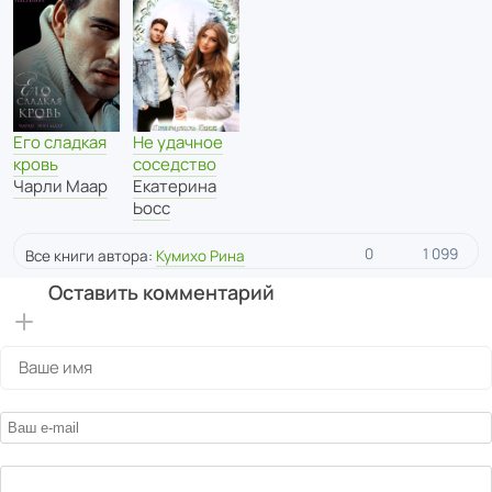
Его сладкая
Не удачное
кровь
соседство
Чарли Маар
Екатерина
Ьосс
0
1 099
Все книги автора:
Кумихо Рина
Оставить комментарий