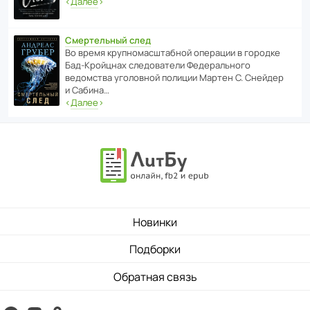
‹
Далее
›
Смертельный след
Во время круп­но­мас­ш­та­бной операции в городке
Бад‑Крой­цнах следо­ва­тели Феде­раль­ного
ведомства уголо­вной полиции Мартен С. Снейдер
и Сабина…
‹
Далее
›
Новинки
Подборки
Обратная связь