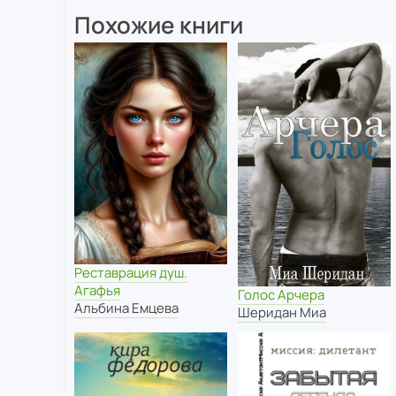
Похожие книги
Реставрация душ.
Агафья
Голос Арчера
Альбина Емцева
Шеридан Миа