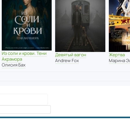
Из соли и крови. Тени
Девятый вагон
Жертва
Акрамора
Andrew Fox
Марина Э
Олисия Бах