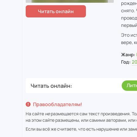
рожден
снято.
провод
первый
Это ис
вере, 
Жанр:
Год:
2
Читать онлайн
Лит
Правообладателям!
На сайте
не
размещается сам текст произведения. То
на этом сайте размещены, или самими авторами, или 
Если вы всё же считаете, что есть нарушение или за