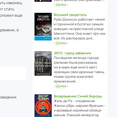
ыть наконец
‹
Далее
›
ит стать
Восьмой свидетель
положил еще
Руби Джонсон рабо­тает няней
и горни­чной в богатых семьях,
живущих на прес­ти­жной улице
времени, о
Манх­эт­тена. Она знает про них
всё. Их распо­рядок дня…
‹
Далее
›
ЗАТО: город забвения
После­дняя легенда города
Шелково была расска­зана,
но в мире ещё много мест,
хранящих свои мрачные тайны.
Новая группа иска­телей
приключений…
‹
Далее
›
Возвращение Синей Бороды
изведения
Жиль де Рэ – спод­ви­жник
Жанны д’Арк, маршал Франции –
и кровавый серийный убийца-
маньяк. Римский импе­ратор