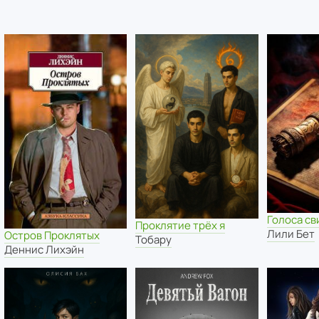
Голоса с
Проклятие трёх я
Лили Бет
Остров Проклятых
Тобару
Деннис Лихэйн