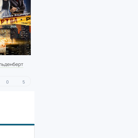
льденберт
0
5