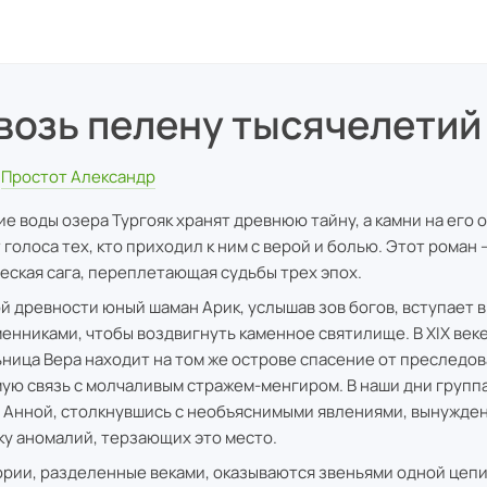
возь пелену тысячелетий
Простот Александр
ие воды озера Тургояк хранят древнюю тайну, а камни на его 
 голоса тех, кто приходил к ним с верой и болью. Этот роман 
еская сага, переплетающая судьбы трех эпох.
ой древности юный шаман Арик, услышав зов богов, вступает в
енниками, чтобы воздвигнуть каменное святилище. В XIX век
ница Вера находит на том же острове спасение от преследов
ую связь с молчаливым стражем-менгиром. В наши дни группа
с Анной, столкнувшись с необъяснимыми явлениями, вынужден
ку аномалий, терзающих это место.
ории, разделенные веками, оказываются звеньями одной цепи