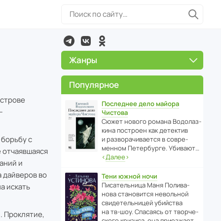
Жанры
Популярное
острове
Последнее дело майора
—
Чистова
Сюжет нового романа Водо­ла­з­
кина пост­роен как дете­ктив
 борьбу с
и разво­ра­чи­ва­ется в совре­
менном Пете­р­бурге. Убивают…
е отчаявшаяся
‹
Далее
›
аний и
 дайверов во
Тени южной ночи
Писа­тель­ница Маня Поли­ва­
а искать
нова стано­вится невольной
свиде­тель­ницей убийства
на тв-шоу. Спасаясь от твор­че­
. Проклятие,
с­кого кризиса, она приезжает…