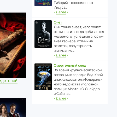
Тиберий – совре­менник
Иисуса…
‹
Далее
›
Счет
Дин точно знает, чего хочет
от жизни, и всегда доби­ва­ется
жела­е­мого: успе­шная спор­ти­
вная карьера, отли­чные
отметки, попу­ля­р­ность
и внимание…
‹
Далее
›
Смертельный след
Во время круп­но­мас­ш­та­бной
операции в городке Бад‑Крой­
цнах следо­ва­тели Феде­раль­
видетелей
ного ведомства уголо­вной
полиции Мартен С. Снейдер
и Сабина…
‹
Далее
›