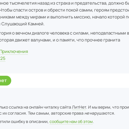
ное тысячелетия назад из страха и предательства, должно б
 Чтобы спасти остров и обрести покой самим, героям предсто
никами между мирами и выполнить миссию, начало которой 
 Слушающий Камней.
тория о вечном диалоге человека с силами, неподвластными 
которая движет валунами, и о памяти, что прочнее гранита
Приключения
025
нет
лько ссылка на онлайн читалку сайта
ЛитНет
. И мы верим, что про
с их согласия. Тем самым, авторские права
не
нарушаются.
метили ошибку в описании,
сообщите нам об этом
.