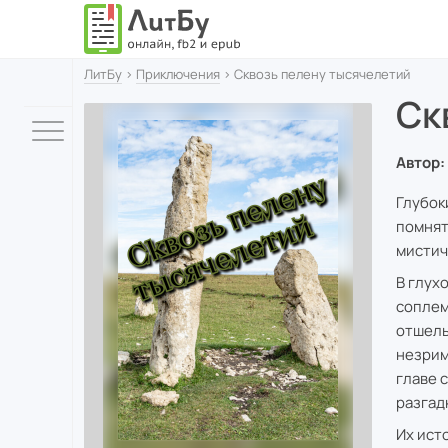
ЛитБу
›
Приключения
› Сквозь пелену тысячелетий
Ск
Автор:
Глубок
помнят
мистич
В глух
соплем
отшель
незрим
главе 
разгад
Их ист