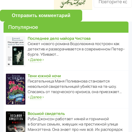
Отправить комментарий
Популярное
Последнее дело майора Чистова
Сюжет нового романа Водо­ла­з­кина пост­роен как
дете­ктив и разво­ра­чи­ва­ется в совре­менном Пете­р­
бурге. Убивают…
‹
Далее
›
Тени южной ночи
Писа­тель­ница Маня Поли­ва­нова стано­вится
невольной свиде­тель­ницей убийства на тв-шоу.
Спасаясь от твор­че­с­кого кризиса, она приезжает…
‹
Далее
›
Восьмой свидетель
Руби Джонсон рабо­тает няней и горни­чной
в богатых семьях, живущих на прес­ти­жной улице
Манх­эт­тена. Она знает про них всё. Их распо­рядок