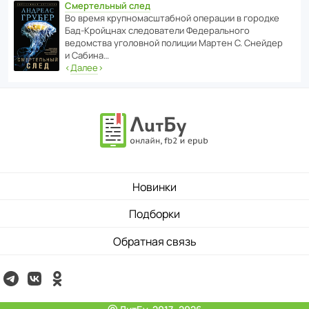
Смертельный след
Во время круп­но­мас­ш­та­бной операции в городке
Бад‑Крой­цнах следо­ва­тели Феде­раль­ного
ведомства уголо­вной полиции Мартен С. Снейдер
и Сабина…
‹
Далее
›
Новинки
Подборки
Обратная связь