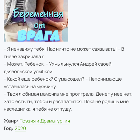
– Я ненавижу тебя! Нас ничто не может связывать! – В
гневе закричала я.
– Может. Ребенок. – Ухмыльнулся Андрей своей
дьявольской улыбкой.
– Какой еще ребенок? С ума сошел? – Непонимающе
уставилась на мужчину.
– Твоя любимая мамочка мне проиграла. Денег у нее нет.
Зато есть ты, тобой и расплатится. Пока не родишь мне
наследника, я тебя не отпущу.
Жанр:
Поэзия и Драматургия
Год:
2020