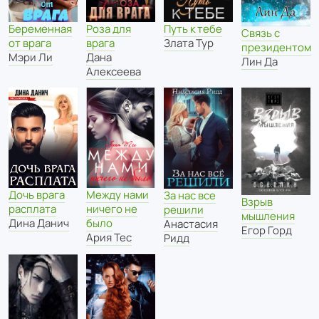
Беременная
Роза для
Путь к тебе
Связь с
от врага
врага
Злата Тур
президентом
Мэри Ли
Дана
Лин Да
Алексеева
Между нами
Дочь врага
За нас все
Взрыв
ничего не
расплата
решили
мышления
было
Дина Данич
Анастасия
Егор Горд
Ария Тес
Ридд