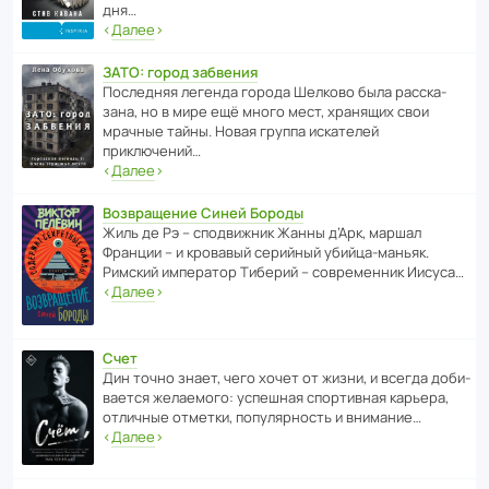
дня…
‹
Далее
›
ЗАТО: город забвения
После­дняя легенда города Шелково была расска­
зана, но в мире ещё много мест, хранящих свои
мрачные тайны. Новая группа иска­телей
приключений…
‹
Далее
›
Возвращение Синей Бороды
Жиль де Рэ – спод­ви­жник Жанны д’Арк, маршал
Франции – и кровавый серийный убийца-маньяк.
Римский импе­ратор Тиберий – совре­менник Иисуса…
‹
Далее
›
Счет
Дин точно знает, чего хочет от жизни, и всегда доби­
ва­ется жела­е­мого: успе­шная спор­ти­вная карьера,
отли­чные отметки, попу­ля­р­ность и внимание…
‹
Далее
›