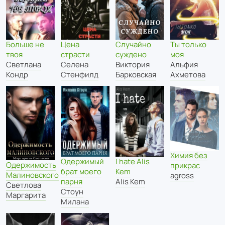
Больше не
Случайно
Цена
Ты только
твоя
суждено
страсти
моя
Светлана
Виктория
Селена
Альфия
Кондр
Барковская
Стенфилд
Ахметова
Химия без
Одержимый
I hate Alis
Одержимость
прикрас
брат моего
Kem
Малиновского
agross
парня
Alis Kem
Светлова
Стоун
Маргарита
Милана