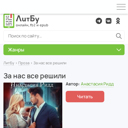
Жанры
ЛитБу
›
Проза
› За нас все решили
За нас все решили
Автор:
Анастасия Ридд
Читать