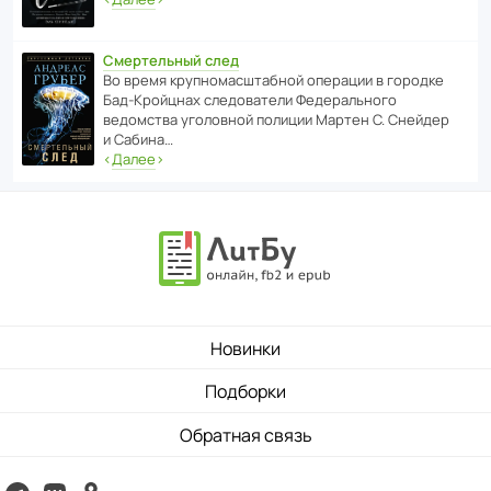
Смертельный след
Во время круп­но­мас­ш­та­бной операции в городке
Бад‑Крой­цнах следо­ва­тели Феде­раль­ного
ведомства уголо­вной полиции Мартен С. Снейдер
и Сабина…
‹
Далее
›
Новинки
Подборки
Обратная связь