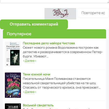
Отправить комментарий
Популярное
Последнее дело майора Чистова
Сюжет нового романа Водо­ла­з­кина пост­роен как
дете­ктив и разво­ра­чи­ва­ется в совре­менном Пете­р­
бурге. Убивают…
‹
Далее
›
Тени южной ночи
Писа­тель­ница Маня Поли­ва­нова стано­вится
невольной свиде­тель­ницей убийства на тв-шоу.
Спасаясь от твор­че­с­кого кризиса, она приезжает…
‹
Далее
›
Восьмой свидетель