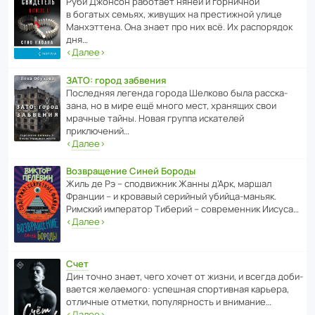
Руби Джонсон рабо­тает няней и горни­чной
в богатых семьях, живущих на прес­ти­жной улице
Манх­эт­тена. Она знает про них всё. Их распо­рядок
дня…
‹
Далее
›
ЗАТО: город забвения
После­дняя легенда города Шелково была расска­
зана, но в мире ещё много мест, хранящих свои
мрачные тайны. Новая группа иска­телей
приключений…
‹
Далее
›
Возвращение Синей Бороды
Жиль де Рэ – спод­ви­жник Жанны д’Арк, маршал
Франции – и кровавый серийный убийца-маньяк.
Римский импе­ратор Тиберий – совре­менник Иисуса…
‹
Далее
›
Счет
Дин точно знает, чего хочет от жизни, и всегда доби­
ва­ется жела­е­мого: успе­шная спор­ти­вная карьера,
отли­чные отметки, попу­ля­р­ность и внимание…
‹
Далее
›