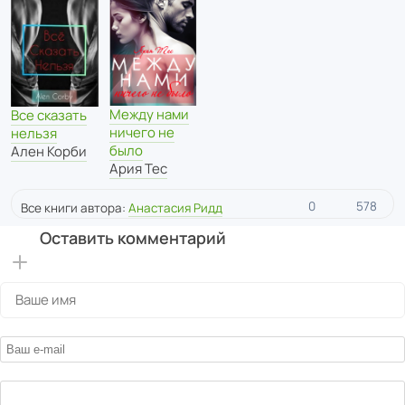
Между нами
Все сказать
ничего не
нельзя
было
Ален Корби
Ария Тес
0
578
Все книги автора:
Анастасия Ридд
Оставить комментарий