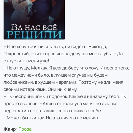
– Я не хочу тебя ни слышать, ни видеть. Никогда,
Покровский, – тихо прошипела девушка мне в губы. – Да
отпусти ты меня уже!
– Не отпущу, Мелкая. Я всегда беру, что хочу. И после того,
что между нами было, в лучшем случае мы будем
любовниками, в худшем – врагами. Поэтому не зли меня
своими истериками. Они ни к чему.
– Ты беспринципный подонок. Как же я ненавижу тебя. Ты
просто сволочь, – Алина оттолкнула меня, но я ловко
перехватил ее за талию, снова прижав к себе.
– Может быть и так. Но это ничего не меняет.
Жанр:
Проза