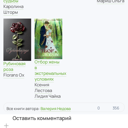
судьбы
Мариш Ольга
Каролина
Шторм
Отбор жены
Рубиновая
в
роза
экстремальных
Florans Ox
условиях
Ксения
Лестова
Лидия Чайка
0
356
Все книги автора:
Валерия Недова
Оставить комментарий