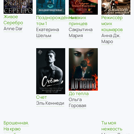
Живое
Позднорождённые
Никаких
Режиссёр
Серебро
том 1
принцев
моих
Anne Dar
Екатерина
Сакрытина
кошмаров
Шельм
Мария
Анна Дж.
Маро
До тепла
Счет
Ольга
Эль Кеннеди
Горовая
Брошенная.
Ты моя
На краю
нежеость