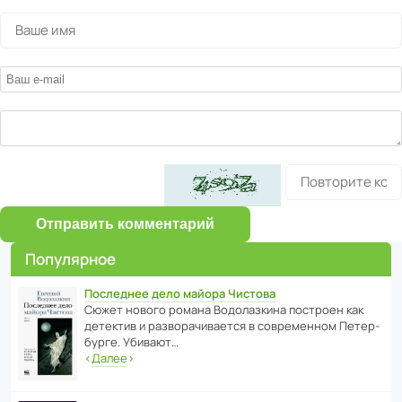
Отправить комментарий
Популярное
Последнее дело майора Чистова
Сюжет нового романа Водо­ла­з­кина пост­роен как
дете­ктив и разво­ра­чи­ва­ется в совре­менном Пете­р­
бурге. Убивают…
‹
Далее
›