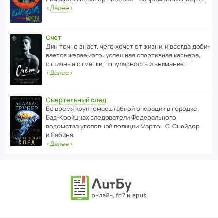
‹
Далее
›
Счет
Дин точно знает, чего хочет от жизни, и всегда доби­
ва­ется жела­е­мого: успе­шная спор­ти­вная карьера,
отли­чные отметки, попу­ля­р­ность и внимание…
‹
Далее
›
Смертельный след
Во время круп­но­мас­ш­та­бной операции в городке
Бад‑Крой­цнах следо­ва­тели Феде­раль­ного
ведомства уголо­вной полиции Мартен С. Снейдер
и Сабина…
‹
Далее
›