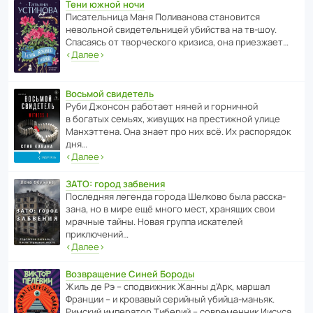
Тени южной ночи
Писа­тель­ница Маня Поли­ва­нова стано­вится
невольной свиде­тель­ницей убийства на тв-шоу.
Спасаясь от твор­че­с­кого кризиса, она приезжает…
‹
Далее
›
Восьмой свидетель
Руби Джонсон рабо­тает няней и горни­чной
в богатых семьях, живущих на прес­ти­жной улице
Манх­эт­тена. Она знает про них всё. Их распо­рядок
дня…
‹
Далее
›
ЗАТО: город забвения
После­дняя легенда города Шелково была расска­
зана, но в мире ещё много мест, хранящих свои
мрачные тайны. Новая группа иска­телей
приключений…
‹
Далее
›
Возвращение Синей Бороды
Жиль де Рэ – спод­ви­жник Жанны д’Арк, маршал
Франции – и кровавый серийный убийца-маньяк.
Римский импе­ратор Тиберий – совре­менник Иисуса…