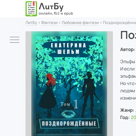
ЛитБу
›
Фэнтези
›
Любовное фэнтези
› Позднорождённы
По
Автор:
Эльфы 
И если
эльфам 
Но что
людям 
измени
Жанр:
Год:
2