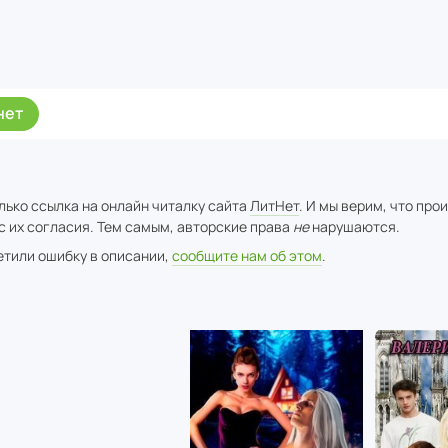
нет
лько ссылка на онлайн читалку сайта
ЛитНет
. И мы верим, что про
с их согласия. Тем самым, авторские права
не
нарушаются.
метили ошибку в описании,
сообщите нам об этом
.