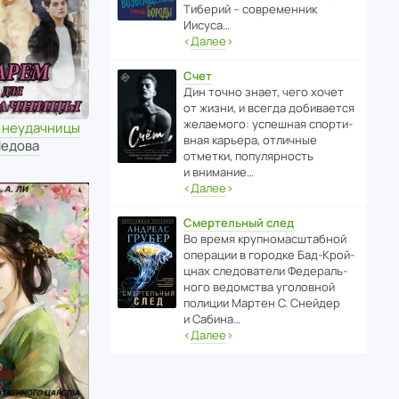
Тиберий – совре­менник
Иисуса…
‹
Далее
›
Счет
Дин точно знает, чего хочет
от жизни, и всегда доби­ва­ется
жела­е­мого: успе­шная спор­ти­
я неудачницы
вная карьера, отли­чные
Недова
отметки, попу­ля­р­ность
и внимание…
‹
Далее
›
Смертельный след
Во время круп­но­мас­ш­та­бной
операции в городке Бад‑Крой­
цнах следо­ва­тели Феде­раль­
ного ведомства уголо­вной
полиции Мартен С. Снейдер
и Сабина…
‹
Далее
›