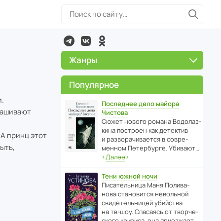
Жанры
Популярное
и.
Последнее дело майора
крашивают
Чистова
Сюжет нового романа Водо­ла­з­
кина пост­роен как дете­ктив
 А принц этот
и разво­ра­чи­ва­ется в совре­
ыть,
менном Пете­р­бурге. Убивают…
‹
Далее
›
Тени южной ночи
Писа­тель­ница Маня Поли­ва­
нова стано­вится невольной
свиде­тель­ницей убийства
на тв-шоу. Спасаясь от твор­че­
с­кого кризиса, она приезжает…