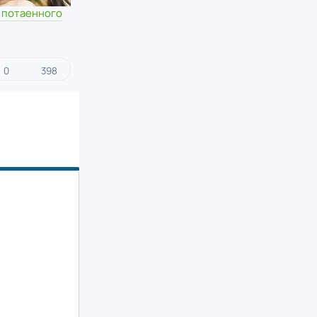
 потаенного
0
398