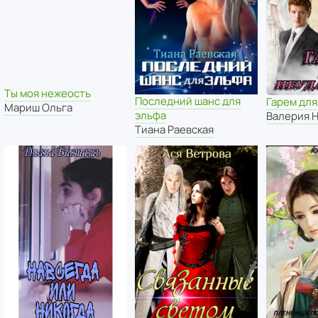
Ты моя нежеость
Последний шанс для
Гарем дл
Мариш Ольга
эльфа
Валерия 
Тиана Раевская