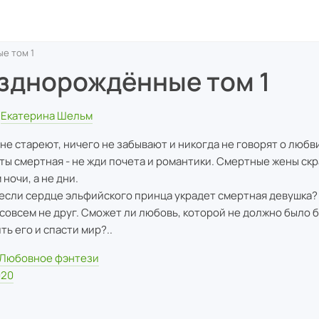
е том 1
зднорождённые том 1
Екатерина Шельм
не стареют, ничего не забывают и никогда не говорят о любв
 ты смертная - не жди почета и романтики. Смертные жены с
ночи, а не дни.
 если сердце эльфийского принца украдет смертная девушка?
совсем не друг. Сможет ли любовь, которой не должно было б
ть его и спасти мир?..
Любовное фэнтези
020