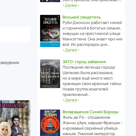
‹
Далее
›
Восьмой свидетель
Руби Джонсон рабо­тает няней
и горни­чной в богатых семьях,
живущих на прес­ти­жной улице
Манх­эт­тена. Она знает про них
всё. Их распо­рядок дня…
‹
Далее
›
ЗАТО: город забвения
изведения
После­дняя легенда города
Шелково была расска­зана,
но в мире ещё много мест,
хранящих свои мрачные тайны.
Новая группа иска­телей
приключений…
‹
Далее
›
Возвращение Синей Бороды
Жиль де Рэ – спод­ви­жник
Жанны д’Арк, маршал Франции –
и кровавый серийный убийца-
маньяк. Римский импе­ратор