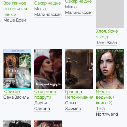
Сахар на дне
Сахар на дне
Всё тайное
Маша
Маша
становится
Малиновская
Малиновская
явным
Маша Драч
Хлоя. Ярче
звезд
Таня Ждан
Юпитер
Граница
Я-есть
Отец моей
Сана Василь
Непонимания
ведьма. (
подруги
Ольга
книга 2)
Дарья
Зоммер
Tina
Сажина
Northwand