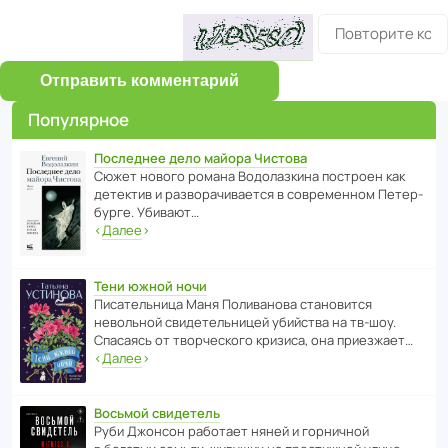
Отправить комментарий
Популярное
Последнее дело майора Чистова
Сюжет нового романа Водо­ла­з­кина пост­роен как
дете­ктив и разво­ра­чи­ва­ется в совре­менном Пете­р­
бурге. Убивают…
‹
Далее
›
Тени южной ночи
Писа­тель­ница Маня Поли­ва­нова стано­вится
невольной свиде­тель­ницей убийства на тв-шоу.
Спасаясь от твор­че­с­кого кризиса, она приезжает…
‹
Далее
›
Восьмой свидетель
Руби Джонсон рабо­тает няней и горни­чной