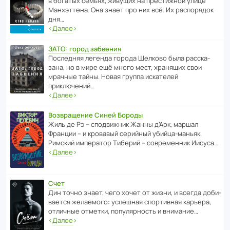
в богатых семьях, живущих на прес­ти­жной улице
Манх­эт­тена. Она знает про них всё. Их распо­рядок
дня…
‹
Далее
›
ЗАТО: город забвения
После­дняя легенда города Шелково была расска­
зана, но в мире ещё много мест, хранящих свои
мрачные тайны. Новая группа иска­телей
приключений…
‹
Далее
›
Возвращение Синей Бороды
Жиль де Рэ – спод­ви­жник Жанны д’Арк, маршал
Франции – и кровавый серийный убийца-маньяк.
Римский импе­ратор Тиберий – совре­менник Иисуса…
‹
Далее
›
Счет
Дин точно знает, чего хочет от жизни, и всегда доби­
ва­ется жела­е­мого: успе­шная спор­ти­вная карьера,
отли­чные отметки, попу­ля­р­ность и внимание…
‹
Далее
›