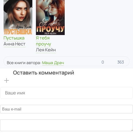
Пустышка
Я тебя
Анна Нест
проучу
Лея Кейн
0
363
Все книги автора:
Маша Драч
Оставить комментарий