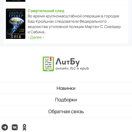
Смертельный след
Во время круп­но­мас­ш­та­бной операции в городке
Бад‑Крой­цнах следо­ва­тели Феде­раль­ного
ведомства уголо­вной полиции Мартен С. Снейдер
и Сабина…
‹
Далее
›
Новинки
Подборки
Обратная связь