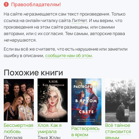
Правообладателям!
На сайте
не
размещается сам текст произведения. Только
ссылка на онлайн читалку сайта
ЛитНет
. И мы верим, что
произведения на этом сайте размещены, или самими
авторами, или с их согласия. Тем самым, авторские права
не
нарушаются.
Если вы всё же считаете, что есть нарушение или заметили
ошибку в описании,
сообщите нам об этом
.
Похожие книги
Бессмертная
Хлоя. Как я
Всё тайное
Растворяясь
любовь
умирала
становится
в ярком
Дерзкая
Таня Ждан
явным