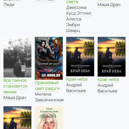
свете
Леди
Маша Драч
Джессика
Кусд Эттинг
,
Алисса
Эмбри
Шварц
Край неба
Край неба
Все тайное
Оранжевый
Андрей
Андрей
становится
цвет радуги
Васильев
Васильев
явным
Милена
Маша Драч
Завойчинская