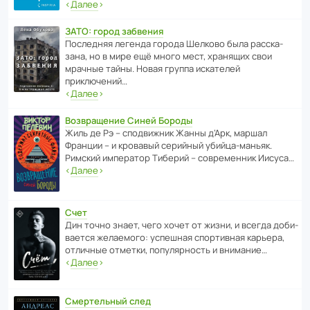
‹
Далее
›
ЗАТО: город забвения
После­дняя легенда города Шелково была расска­
зана, но в мире ещё много мест, хранящих свои
мрачные тайны. Новая группа иска­телей
приключений…
‹
Далее
›
Возвращение Синей Бороды
Жиль де Рэ – спод­ви­жник Жанны д’Арк, маршал
Франции – и кровавый серийный убийца-маньяк.
Римский импе­ратор Тиберий – совре­менник Иисуса…
‹
Далее
›
Счет
Дин точно знает, чего хочет от жизни, и всегда доби­
ва­ется жела­е­мого: успе­шная спор­ти­вная карьера,
отли­чные отметки, попу­ля­р­ность и внимание…
‹
Далее
›
Смертельный след