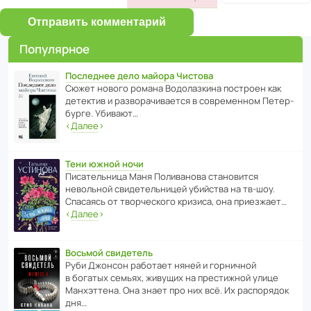
Отправить комментарий
Популярное
Последнее дело майора Чистова
Сюжет нового романа Водо­ла­з­кина пост­роен как
дете­ктив и разво­ра­чи­ва­ется в совре­менном Пете­р­
бурге. Убивают…
‹
Далее
›
Тени южной ночи
Писа­тель­ница Маня Поли­ва­нова стано­вится
невольной свиде­тель­ницей убийства на тв-шоу.
Спасаясь от твор­че­с­кого кризиса, она приезжает…
‹
Далее
›
Восьмой свидетель
Руби Джонсон рабо­тает няней и горни­чной
в богатых семьях, живущих на прес­ти­жной улице
Манх­эт­тена. Она знает про них всё. Их распо­рядок
дня…