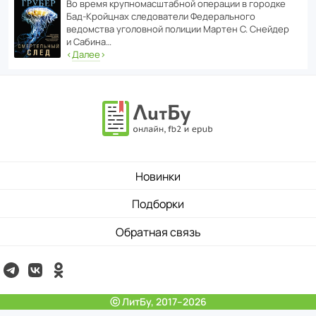
Во время круп­но­мас­ш­та­бной операции в городке
Бад‑Крой­цнах следо­ва­тели Феде­раль­ного
ведомства уголо­вной полиции Мартен С. Снейдер
и Сабина…
‹
Далее
›
Новинки
Подборки
Обратная связь
ⓒ ЛитБу, 2017–2026