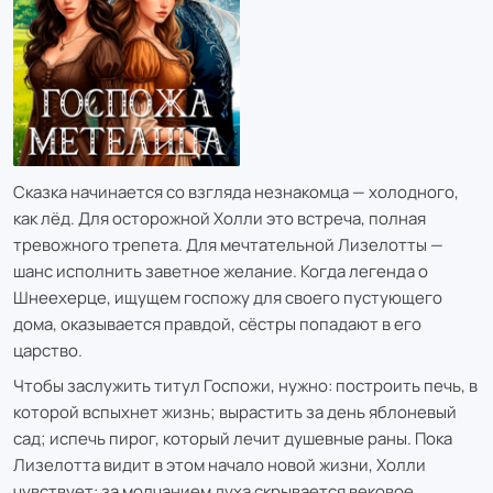
Сказка начинается со взгляда незнакомца — холодного,
как лёд. Для осторожной Холли это встреча, полная
тревожного трепета. Для мечтательной Лизелотты —
шанс исполнить заветное желание. Когда легенда о
Шнеехерце, ищущем госпожу для своего пустующего
дома, оказывается правдой, сёстры попадают в его
царство.
Чтобы заслужить титул Госпожи, нужно: построить печь, в
которой вспыхнет жизнь; вырастить за день яблоневый
сад; испечь пирог, который лечит душевные раны. Пока
Лизелотта видит в этом начало новой жизни, Холли
чувствует: за молчанием духа скрывается вековое