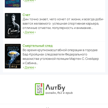
‹
Далее
›
Счет
Дин точно знает, чего хочет от жизни, и всегда доби­
ва­ется жела­е­мого: успе­шная спор­ти­вная карьера,
отли­чные отметки, попу­ля­р­ность и внимание…
‹
Далее
›
Смертельный след
Во время круп­но­мас­ш­та­бной операции в городке
Бад‑Крой­цнах следо­ва­тели Феде­раль­ного
ведомства уголо­вной полиции Мартен С. Снейдер
и Сабина…
‹
Далее
›