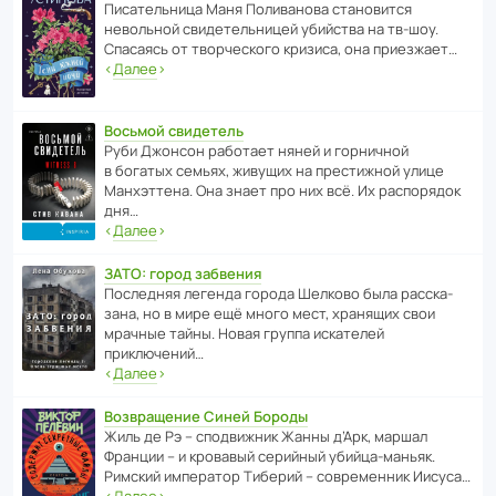
Писа­тель­ница Маня Поли­ва­нова стано­вится
невольной свиде­тель­ницей убийства на тв-шоу.
Спасаясь от твор­че­с­кого кризиса, она приезжает…
‹
Далее
›
Восьмой свидетель
Руби Джонсон рабо­тает няней и горни­чной
в богатых семьях, живущих на прес­ти­жной улице
Манх­эт­тена. Она знает про них всё. Их распо­рядок
дня…
‹
Далее
›
ЗАТО: город забвения
После­дняя легенда города Шелково была расска­
зана, но в мире ещё много мест, хранящих свои
мрачные тайны. Новая группа иска­телей
приключений…
‹
Далее
›
Возвращение Синей Бороды
Жиль де Рэ – спод­ви­жник Жанны д’Арк, маршал
Франции – и кровавый серийный убийца-маньяк.
Римский импе­ратор Тиберий – совре­менник Иисуса…