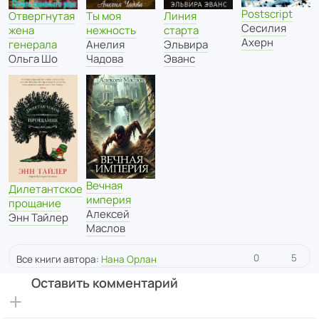
Postscript
Отвергнутая
Линия
Ты моя
Сесилия
жена
старта
нежность
Ахерн
генерала
Эльвира
Анелия
Ольга Шо
Эванс
Чадова
Вечная
Дилетантское
империя
прощание
Алексей
Энн Тайлер
Маслов
0
5
Все книги автора:
Нана Орлан
Оставить комментарий