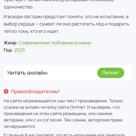
одиночество.
И вскоре сёстрам предстоит понять: это не испытание, а
выбор сердца — сумеет ли оно растопить лёд и подарить
тепло тому, кто его ищет.
Жанр:
Современные любовные романы
Год:
2025
Читать онлайн
Литнет
Правообладателям!
На сайте
не
размещается сам текст произведения. Только
ссылка на онлайн читалку сайта
ЛитНет
. И мы верим, что
произведения на этом сайте размещены, или самими
авторами, или с их согласия. Тем самым, авторские права
не
нарушаются.
Если вы всё же считаете, что есть нарушение или заметили