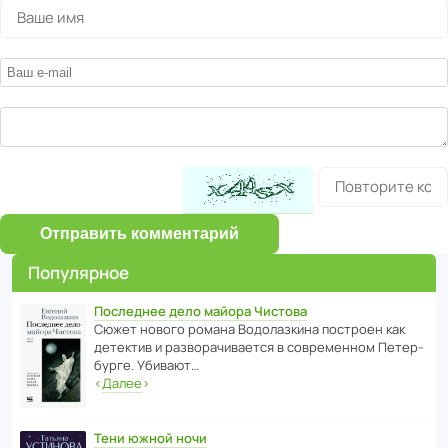
Отправить комментарий
Популярное
Последнее дело майора Чистова
Сюжет нового романа Водо­ла­з­кина пост­роен как
дете­ктив и разво­ра­чи­ва­ется в совре­менном Пете­р­
бурге. Убивают…
‹
Далее
›
Тени южной ночи