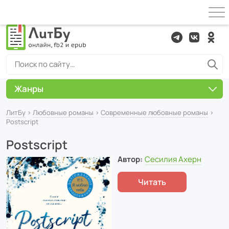
Жанры
ЛитБу
›
Любовные романы
›
Современные любовные романы
›
Postscript
Postscript
Автор:
Сесилия Ахерн
Читать