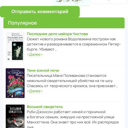
Отправить комментарий
Популярное
Последнее дело майора Чистова
Сюжет нового романа Водо­ла­з­кина пост­роен как
дете­ктив и разво­ра­чи­ва­ется в совре­менном Пете­р­
бурге. Убивают…
‹
Далее
›
Тени южной ночи
Писа­тель­ница Маня Поли­ва­нова стано­вится
невольной свиде­тель­ницей убийства на тв-шоу.
Спасаясь от твор­че­с­кого кризиса, она приезжает…
‹
Далее
›
Восьмой свидетель
Руби Джонсон рабо­тает няней и горни­чной
в богатых семьях, живущих на прес­ти­жной улице
Манх­эт­тена. Она знает про них всё. Их распо­рядок
дня…