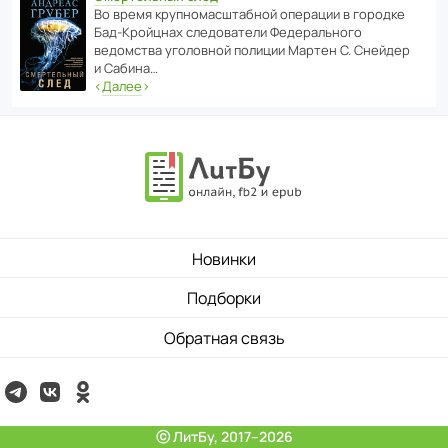
Во время круп­но­мас­ш­та­бной операции в городке
Бад‑Крой­цнах следо­ва­тели Феде­раль­ного
ведомства уголо­вной полиции Мартен С. Снейдер
и Сабина…
‹
Далее
›
Новинки
Подборки
Обратная связь
ⓒ ЛитБу, 2017–2026