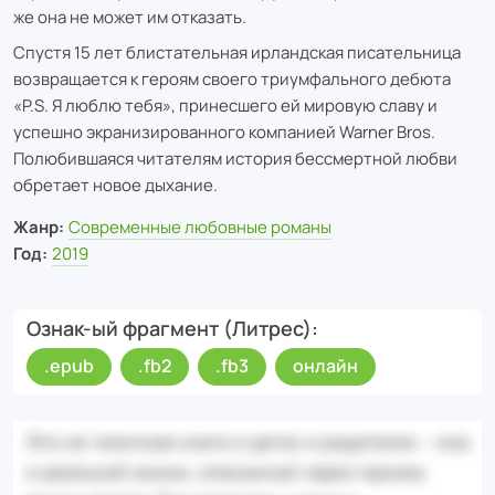
же она не может им отказать.
Спустя 15 лет блистательная ирландская писательница
возвращается к героям своего триумфального дебюта
«P.S. Я люблю тебя», принесшего ей мировую славу и
успешно экранизированного компанией Warner Bros.
Полюбившаяся читателям история бессмертной любви
обретает новое дыхание.
Жанр:
Современные любовные романы
Год:
2019
Ознак-ый фрагмент (Литрес)
.epub
.fb2
.fb3
онлайн