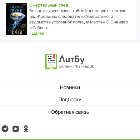
Смертельный след
Во время круп­но­мас­ш­та­бной операции в городке
Бад‑Крой­цнах следо­ва­тели Феде­раль­ного
ведомства уголо­вной полиции Мартен С. Снейдер
и Сабина…
‹
Далее
›
Новинки
Подборки
Обратная связь