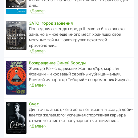
дня…
‹
Далее
›
ЗАТО: город забвения
После­дняя легенда города Шелково была расска­
зана, но в мире ещё много мест, хранящих свои
мрачные тайны. Новая группа иска­телей
приключений…
‹
Далее
›
Возвращение Синей Бороды
Жиль де Рэ – спод­ви­жник Жанны д’Арк, маршал
Франции – и кровавый серийный убийца-маньяк.
Римский импе­ратор Тиберий – совре­менник Иисуса…
‹
Далее
›
Счет
Дин точно знает, чего хочет от жизни, и всегда доби­
ва­ется жела­е­мого: успе­шная спор­ти­вная карьера,
отли­чные отметки, попу­ля­р­ность и внимание…
‹
Далее
›