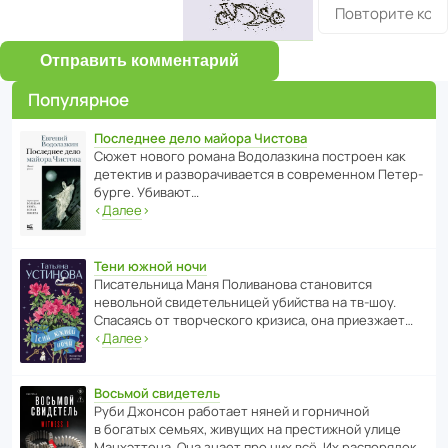
Отправить комментарий
Популярное
Последнее дело майора Чистова
Сюжет нового романа Водо­ла­з­кина пост­роен как
дете­ктив и разво­ра­чи­ва­ется в совре­менном Пете­р­
бурге. Убивают…
‹
Далее
›
Тени южной ночи
Писа­тель­ница Маня Поли­ва­нова стано­вится
невольной свиде­тель­ницей убийства на тв-шоу.
Спасаясь от твор­че­с­кого кризиса, она приезжает…
‹
Далее
›
Восьмой свидетель
Руби Джонсон рабо­тает няней и горни­чной
в богатых семьях, живущих на прес­ти­жной улице
Манх­эт­тена. Она знает про них всё. Их распо­рядок