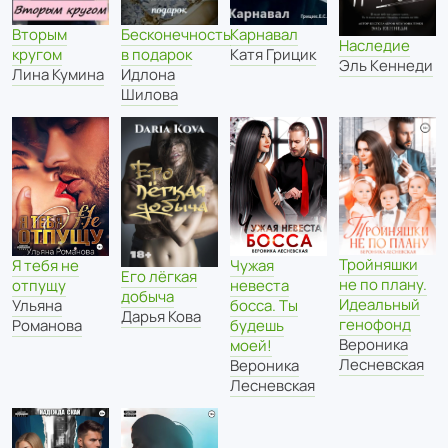
Бесконечность
Карнавал
Вторым
Наследие
в подарок
Катя Грицик
кругом
Эль Кеннеди
Идлона
Лина Кумина
Шилова
Тройняшки
Я тебя не
Чужая
Его лёгкая
не по плану.
отпущу
невеста
добыча
Идеальный
Ульяна
босса. Ты
Дарья Кова
генофонд
Романова
будешь
Вероника
моей!
Лесневская
Вероника
Лесневская