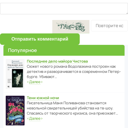
Отправить комментарий
Популярное
Последнее дело майора Чистова
Сюжет нового романа Водо­ла­з­кина пост­роен как
дете­ктив и разво­ра­чи­ва­ется в совре­менном Пете­р­
бурге. Убивают…
‹
Далее
›
Тени южной ночи
Писа­тель­ница Маня Поли­ва­нова стано­вится
невольной свиде­тель­ницей убийства на тв-шоу.
Спасаясь от твор­че­с­кого кризиса, она приезжает…
‹
Далее
›