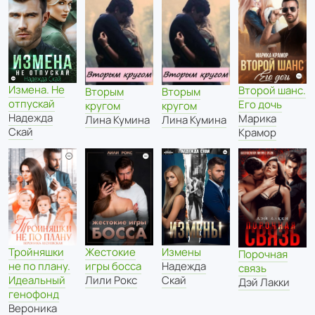
Измена. Не
Второй шанс.
Вторым
Вторым
отпускай
Его дочь
кругом
кругом
Надежда
Марика
Лина Кумина
Лина Кумина
Скай
Крамор
Тройняшки
Измены
Жестокие
Порочная
не по плану.
Надежда
игры босса
связь
Идеальный
Скай
Лили Рокс
Дэй Лакки
генофонд
Вероника