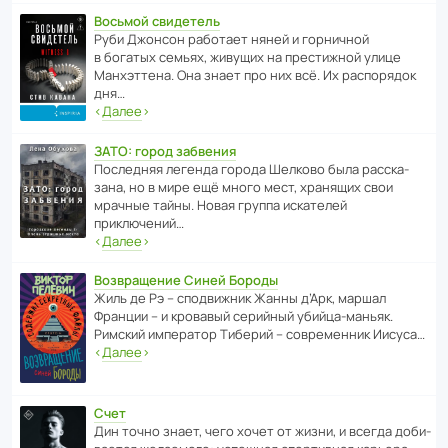
Восьмой свидетель
Руби Джонсон рабо­тает няней и горни­чной
в богатых семьях, живущих на прес­ти­жной улице
Манх­эт­тена. Она знает про них всё. Их распо­рядок
дня…
‹
Далее
›
ЗАТО: город забвения
После­дняя легенда города Шелково была расска­
зана, но в мире ещё много мест, хранящих свои
мрачные тайны. Новая группа иска­телей
приключений…
‹
Далее
›
Возвращение Синей Бороды
Жиль де Рэ – спод­ви­жник Жанны д’Арк, маршал
Франции – и кровавый серийный убийца-маньяк.
Римский импе­ратор Тиберий – совре­менник Иисуса…
‹
Далее
›
Счет
Дин точно знает, чего хочет от жизни, и всегда доби­