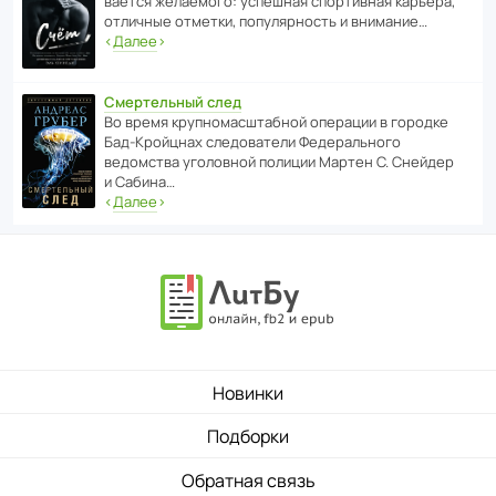
ва­ется жела­е­мого: успе­шная спор­ти­вная карьера,
отли­чные отметки, попу­ля­р­ность и внимание…
‹
Далее
›
Смертельный след
Во время круп­но­мас­ш­та­бной операции в городке
Бад‑Крой­цнах следо­ва­тели Феде­раль­ного
ведомства уголо­вной полиции Мартен С. Снейдер
и Сабина…
‹
Далее
›
Новинки
Подборки
Обратная связь