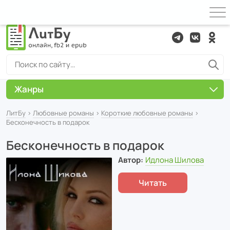
Жанры
ЛитБу
›
Любовные романы
›
Короткие любовные романы
›
Бесконечность в подарок
Бесконечность в подарок
Автор:
Идлона Шилова
Читать