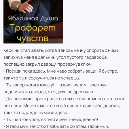
Керс ни стал ждать, когда я вновь начну спорить с ним и,
запихнув меня в дальний угол пустого гардероба,
поспешно закрыл дверцу, провернув ключ.
- Посиди пока здесь. Мне надо собрать вещи. Я быстро,
так что ты и соскучиться не успеешь.
- Ты запер меня в шкафу! — взвизгнула я, шлепнув
ладонями по дверце, что даже не дрогнула.
- Да, понимаю, пространства там не очень много, но ты уж
потерпи. Менять место твоей дислокации себе дороже,
так что подождешь меня здесь.
- Ты, чертов урод, выпусти меня немедленно!
- Я твой муж. Не стоит забывать об этом. Любимый,