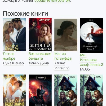
ошибку в описании,
сообщите нам об этом
.
Похожие книги
Беглянка для
Лето в
Маг из
Ми.
бандита
ноябре
Готлиффа
Истинная
Данич Дина
Луна Шамер
Алина
альф. Книга 2
Моркова
Mi.Go