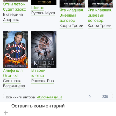
Этим летом
Шпион
будет жарко
Яга младшая.
Яга младшая.
Руслан Муха
Екатерина
Змеевый
Змеевый
Аверина
договор
договор.
Каори Треми
Каори Треми
Альфа для
В твоей
Огонька
клетке
Светлана
Роксана Роз
Багрянцева
0
336
Все книги автора:
Яблочная душа
Оставить комментарий