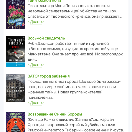
Тени южной ночи
Писа­тель­ница Маня Поли­ва­нова стано­вится
невольной свиде­тель­ницей убийства на тв-шоу.
Спасаясь от твор­че­с­кого кризиса, она приезжает…
‹
Далее
›
Восьмой свидетель
Руби Джонсон рабо­тает няней и горни­чной
в богатых семьях, живущих на прес­ти­жной улице
Манх­эт­тена. Она знает про них всё. Их распо­рядок
дня…
‹
Далее
›
ЗАТО: город забвения
После­дняя легенда города Шелково была расска­
зана, но в мире ещё много мест, хранящих свои
мрачные тайны. Новая группа иска­телей
приключений…
‹
Далее
›
Возвращение Синей Бороды
Жиль де Рэ – спод­ви­жник Жанны д’Арк, маршал
Франции – и кровавый серийный убийца-маньяк.
Римский импе­ратор Тиберий – совре­менник Иисуса…