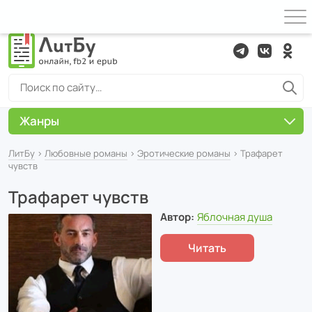
Жанры
ЛитБу
›
Любовные романы
›
Эротические романы
› Трафарет
чувств
Трафарет чувств
Автор:
Яблочная душа
Читать