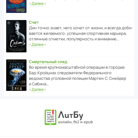
‹
Далее
›
Счет
Дин точно знает, чего хочет от жизни, и всегда доби­
ва­ется жела­е­мого: успе­шная спор­ти­вная карьера,
отли­чные отметки, попу­ля­р­ность и внимание…
‹
Далее
›
Смертельный след
Во время круп­но­мас­ш­та­бной операции в городке
Бад‑Крой­цнах следо­ва­тели Феде­раль­ного
ведомства уголо­вной полиции Мартен С. Снейдер
и Сабина…
‹
Далее
›