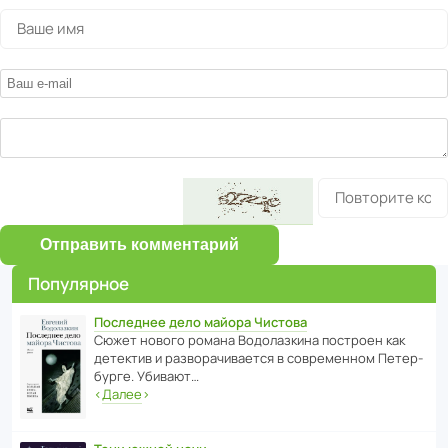
Отправить комментарий
Популярное
Последнее дело майора Чистова
Сюжет нового романа Водо­ла­з­кина пост­роен как
дете­ктив и разво­ра­чи­ва­ется в совре­менном Пете­р­
бурге. Убивают…
‹
Далее
›