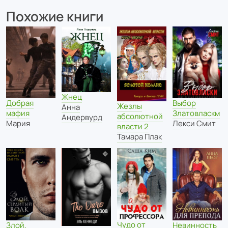
Похожие книги
Жнец
Выбор
Добрая
Жезлы
Анна
Златовласкм
мафия
абсолютной
Андервурд
Лекси Смит
Мария
власти 2
Тамара Плак
Чудо от
Злой,
Невинность