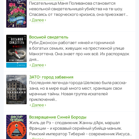
Писа­тель­ница Маня Поли­ва­нова стано­вится
невольной свиде­тель­ницей убийства на тв-шоу.
Спасаясь от твор­че­с­кого кризиса, она приезжает…
‹
Далее
›
Восьмой свидетель
Руби Джонсон рабо­тает няней и горни­чной
в богатых семьях, живущих на прес­ти­жной улице
Манх­эт­тена. Она знает про них всё. Их распо­рядок
дня…
‹
Далее
›
ЗАТО: город забвения
После­дняя легенда города Шелково была расска­
зана, но в мире ещё много мест, хранящих свои
мрачные тайны. Новая группа иска­телей
приключений…
‹
Далее
›
Возвращение Синей Бороды
Жиль де Рэ – спод­ви­жник Жанны д’Арк, маршал
Франции – и кровавый серийный убийца-маньяк.
Римский импе­ратор Тиберий – совре­менник Иисуса…