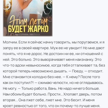
Молчим. Если я сейчас начну говорить, мы поругаемся, и я
запру ее в своей квартире. Муж ее не увидит! Но мне дают
понять, что я не дорос. Не достоин ни ее, ни отношений с
ней. Это больно. Это выворачивает меня наизнанку. Это
что-то адски невыносимое, когда тебя отталкивает та, без
которой теперь невозможно дышать. — Поеду, — отходит.
Мне становится холодно без нее. — К нему? После того
как он поступил?! — сжимаю челюсти, но не оглядываюсь.
Не могу. — Только работа, Вань. Не надо ничего больше.
Нам обоим будет больно. Прости… Хлопает дверь, потом
вторая... Она лжет себе, лжет мне. Это бесит. И меня
кроет ревностью от того, что он почему-то лучше меня.