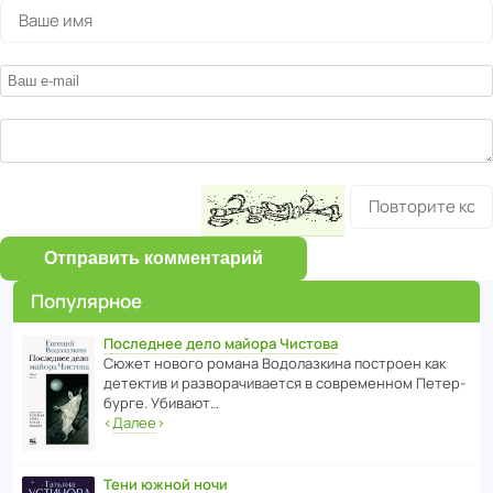
Отправить комментарий
Популярное
Последнее дело майора Чистова
Сюжет нового романа Водо­ла­з­кина пост­роен как
дете­ктив и разво­ра­чи­ва­ется в совре­менном Пете­р­
бурге. Убивают…
‹
Далее
›
Тени южной ночи