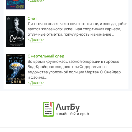
‹
Далее
›
Счет
Дин точно знает, чего хочет от жизни, и всегда доби­
ва­ется жела­е­мого: успе­шная спор­ти­вная карьера,
отли­чные отметки, попу­ля­р­ность и внимание…
‹
Далее
›
Смертельный след
Во время круп­но­мас­ш­та­бной операции в городке
Бад‑Крой­цнах следо­ва­тели Феде­раль­ного
ведомства уголо­вной полиции Мартен С. Снейдер
и Сабина…
‹
Далее
›