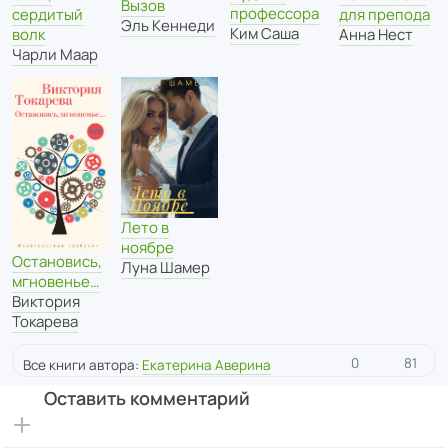
Вызов
профессора
сердитый
для препода
Эль Кеннеди
Ким Саша
волк
Анна Нест
Чарли Маар
Лето в
ноябре
Остановись,
Луна Шамер
мгновенье…
Виктория
Токарева
0
81
Все книги автора:
Екатерина Аверина
Оставить комментарий