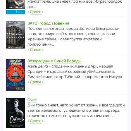
Манх­эт­тена. Она знает про них всё. Их распо­рядок
дня…
‹
Далее
›
ЗАТО: город забвения
После­дняя легенда города Шелково была расска­
зана, но в мире ещё много мест, хранящих свои
мрачные тайны. Новая группа иска­телей
приключений…
‹
Далее
›
Возвращение Синей Бороды
Жиль де Рэ – спод­ви­жник Жанны д’Арк, маршал
Франции – и кровавый серийный убийца-маньяк.
Римский импе­ратор Тиберий – совре­менник Иисуса…
‹
Далее
›
Счет
Дин точно знает, чего хочет от жизни, и всегда доби­
ва­ется жела­е­мого: успе­шная спор­ти­вная карьера,
отли­чные отметки, попу­ля­р­ность и внимание…
‹
Далее
›