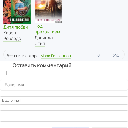
Под
Дитя любви
прикрытием
Карен
Даниела
Робардс
Стил
0
340
Все книги автора:
Мэри Гилганнон
Оставить комментарий