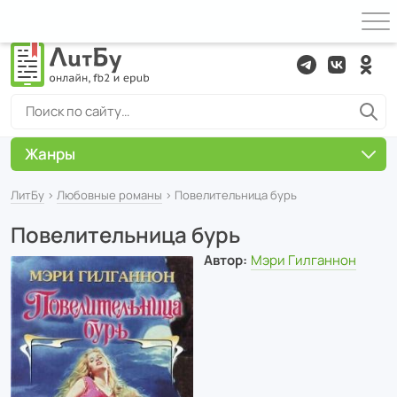
Жанры
ЛитБу
›
Любовные романы
› Повелительница бурь
Повелительница бурь
Автор:
Мэри Гилганнон