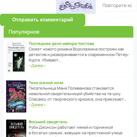
Отправить комментарий
Популярное
Последнее дело майора Чистова
Сюжет нового романа Водо­ла­з­кина пост­роен как
дете­ктив и разво­ра­чи­ва­ется в совре­менном Пете­р­
бурге. Убивают…
‹
Далее
›
Тени южной ночи
Писа­тель­ница Маня Поли­ва­нова стано­вится
невольной свиде­тель­ницей убийства на тв-шоу.
Спасаясь от твор­че­с­кого кризиса, она приезжает…
‹
Далее
›
Восьмой свидетель
Руби Джонсон рабо­тает няней и горни­чной
в богатых семьях, живущих на прес­ти­жной улице