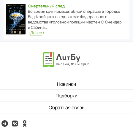
Смертельный след
Во время круп­но­мас­ш­та­бной операции в городке
Бад‑Крой­цнах следо­ва­тели Феде­раль­ного
ведомства уголо­вной полиции Мартен С. Снейдер
и Сабина…
‹
Далее
›
Новинки
Подборки
Обратная связь