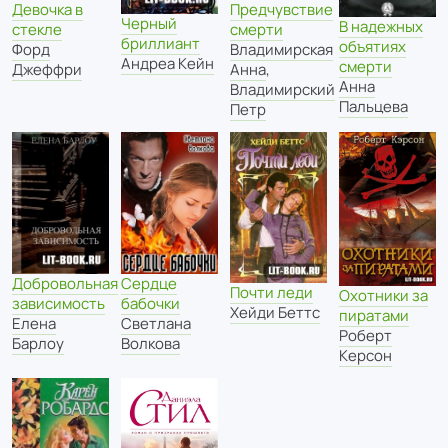
Девочка в
Предчувствие
Черный
В надежных
стекле
смерти
бриллиант
объятиях
Форд
Владимирская
Андреа Кейн
смерти
Джеффри
Анна
,
Анна
Владимирский
Пальцева
Петр
Добровольная
Сердце
Почти леди
Охотники за
зависимость
бабочки
Хейди Беттс
пиратами
Елена
Светлана
Роберт
Барлоу
Волкова
Керсон