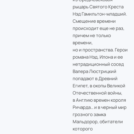
рыцарь Святого Креста
Нэд Гамильтон-младший.
Смещение времени
происходит еще не раз,
причем не только
времени,
но и пространства. Герои
романа Нэд, Илона и ее
нетрадиционный сосед
Валера Люстрицкий
попадают в Древний
Египет, в окопы Великой
Отечественной войны,
в Англию времен короля
Ричарда… и в черный мир
грозного замка
Мальдорор, обитатели
которого