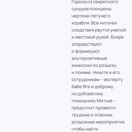
Гороха из секретного
сундука похищены
чертежи летучего
корабля. Все ниточки
следствия рвутся умелой
и жестокой рукой. Бояре
злорадствуют
и формируют
альтернативные
комиссии по розыску
и поимке. Никите и его
сотрудникам – эксперту
Бабе Яге и доброму,
но дубоватому
помощнику Митьке –
предстоит провести
трудные и опасные
розыскные мероприятия,
чтобы найти