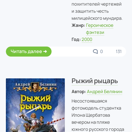
похитителей чертежей
и защитить честь
милицейского мундира.
Жанр:
Героическое
фэнтези
Год:
2000
Читать далее
0
131
Рыжий рыцарь
Автор:
Андрей Белянин
Несостоявшаяся
фотомодель студентка
Илона Щербатова
вечером на пляже
южного русского города