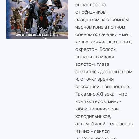
была спасена
от обидчиков…
всадником на огромном
черном коне в полном
боевом облачении – меч,
копье, кинжал, щит, плащ
с крестом. Волосы
рыцаря отливали
золотом, глаза
светились достоинством
и, с точки зрения
спасенной, наивностью.
Так в мир XXI века – мир
компьютеров, мини-
юбок, телевизоров,
холодильников,
автомобилей, телефонов
и кино – явился
из Средневековья