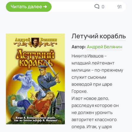
Читать далее
0
91
Летучий корабль
Автор:
Андрей Белянин
Никита Ивашов –
младший лейтенант
милиции – по-прежнему
служит сыскным
воеводой при царе
Горохе.
И вот новое дело,
расследуя которое он
не должен уронить
авторитет классного
опера. Итак, у царя