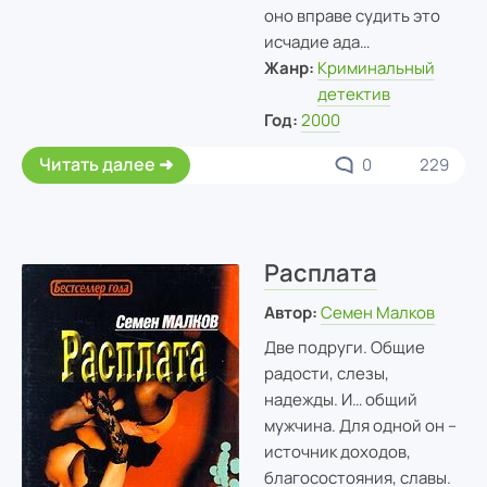
оно вправе судить это
исчадие ада…
Жанр:
Криминальный
детектив
Год:
2000
Читать далее
0
229
Расплата
Автор:
Семен Малков
Две подруги. Общие
радости, слезы,
надежды. И… общий
мужчина. Для одной он –
источник доходов,
благосостояния, славы.