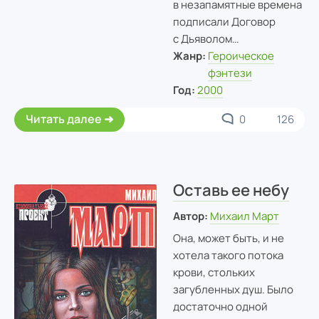
в незапамятные времена
подписали Договор
с Дьяволом…
Жанр:
Героическое
фэнтези
Год:
2000
Читать далее
0
126
Оставь ее небу
Автор:
Михаил Март
Она, может быть, и не
хотела такого потока
крови, стольких
загубленных душ. Было
достаточно одной