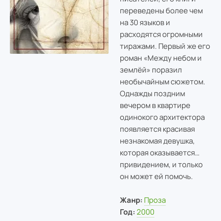
переведены более чем
на 30 языков и
расходятся огромными
тиражами. Первый же его
роман «Между небом и
землёй» поразил
необычайным сюжетом.
Однажды поздним
вечером в квартире
одинокого архитектора
появляется красивая
незнакомая девушка,
которая оказывается…
привидением, и только
он может ей помочь.
Жанр:
Проза
Год:
2000