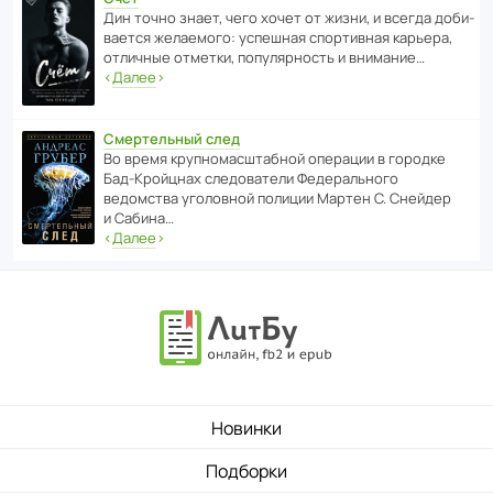
Дин точно знает, чего хочет от жизни, и всегда доби­
ва­ется жела­е­мого: успе­шная спор­ти­вная карьера,
отли­чные отметки, попу­ля­р­ность и внимание…
‹
Далее
›
Смертельный след
Во время круп­но­мас­ш­та­бной операции в городке
Бад‑Крой­цнах следо­ва­тели Феде­раль­ного
ведомства уголо­вной полиции Мартен С. Снейдер
и Сабина…
‹
Далее
›
Новинки
Подборки