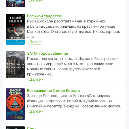
Восьмой свидетель
Руби Джонсон рабо­тает няней и горни­чной
в богатых семьях, живущих на прес­ти­жной улице
Манх­эт­тена. Она знает про них всё. Их распо­рядок
дня…
‹
Далее
›
ЗАТО: город забвения
После­дняя легенда города Шелково была расска­
зана, но в мире ещё много мест, хранящих свои
мрачные тайны. Новая группа иска­телей
приключений…
‹
Далее
›
Возвращение Синей Бороды
Жиль де Рэ – спод­ви­жник Жанны д’Арк, маршал
Франции – и кровавый серийный убийца-маньяк.
Римский импе­ратор Тиберий – совре­менник Иисуса…
‹
Далее
›
Счет