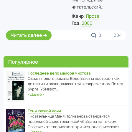
читательский...
Жанр:
Проза
Год:
2000
Читать далее
0
384
Популярное
Последнее дело майора Чистова
Сюжет нового романа Водо­ла­з­кина пост­роен как
дете­ктив и разво­ра­чи­ва­ется в совре­менном Пете­р­
бурге. Убивают…
‹
Далее
›
Тени южной ночи
Писа­тель­ница Маня Поли­ва­нова стано­вится
невольной свиде­тель­ницей убийства на тв-шоу.
Спасаясь от твор­че­с­кого кризиса, она приезжает…
‹
Далее
›