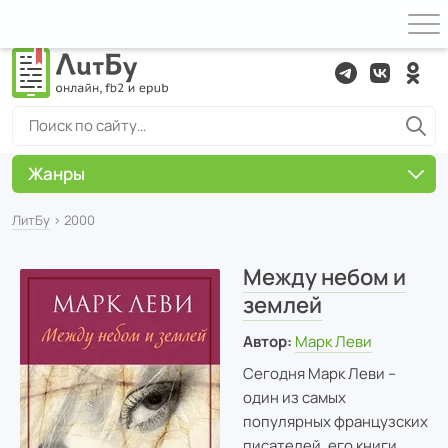
Жанры
ЛитБу
› 2000
Между небом и
землей
Автор:
Марк Леви
Сегодня Марк Леви –
один из самых
популярных французских
писателей, его книги