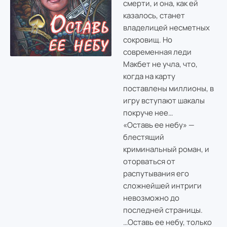
смерти, и она, как ей
казалось, станет
владелицей несметных
сокровищ. Но
современная леди
Макбет не учла, что,
когда на карту
поставлены миллионы, в
игру вступают шакалы
покруче нее…
«Оставь ее небу» —
блестящий
криминальный роман, и
оторваться от
распутывания его
сложнейшей интриги
невозможно до
последней страницы.
…Оставь ее небу, только