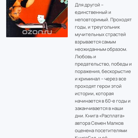
Для другой –
единственный и
неповторимый. Проходят
годы, и треугольник
мучительных страстей
взрывается самым
неожиданным образом.
Любовь и
предательство, победы и
поражения, бескорыстие
и криминал – через все
проходят герои этой
истории, которая
начинается в 60-е годы и
заканчивается в наши
дни. Книга «Расплата»
автора Семен Малков
оценена посетителями
КнигоГид, и её