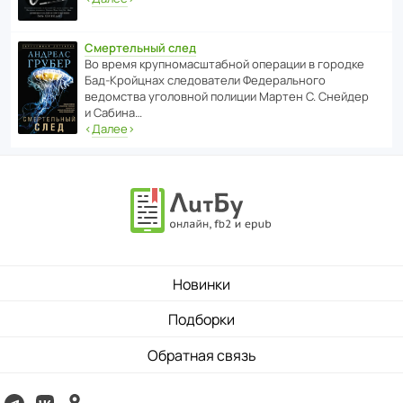
Смертельный след
Во время круп­но­мас­ш­та­бной операции в городке
Бад‑Крой­цнах следо­ва­тели Феде­раль­ного
ведомства уголо­вной полиции Мартен С. Снейдер
и Сабина…
‹
Далее
›
Новинки
Подборки
Обратная связь