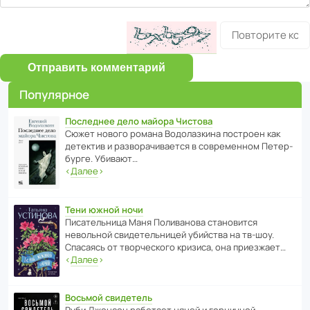
Отправить комментарий
Популярное
Последнее дело майора Чистова
Сюжет нового романа Водо­ла­з­кина пост­роен как
дете­ктив и разво­ра­чи­ва­ется в совре­менном Пете­р­
бурге. Убивают…
‹
Далее
›
Тени южной ночи
Писа­тель­ница Маня Поли­ва­нова стано­вится
невольной свиде­тель­ницей убийства на тв-шоу.
Спасаясь от твор­че­с­кого кризиса, она приезжает…
‹
Далее
›
Восьмой свидетель