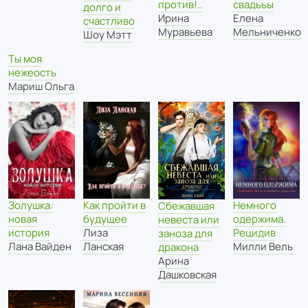
свадььы
против!..
долго и
Елена
Ирина
счастливо
Мельниченко
Муравьева
Шоу Мэтт
Ты моя
нежеость
Мариш Ольга
Как пройти в
Немного
Золушка:
Сбежавшая
будущее
одержима.
новая
невеста или
Лиза
Рецидив
история
заноза для
Ланская
Милли Вель
Лана Вайден
дракона
Арина
Дашковская