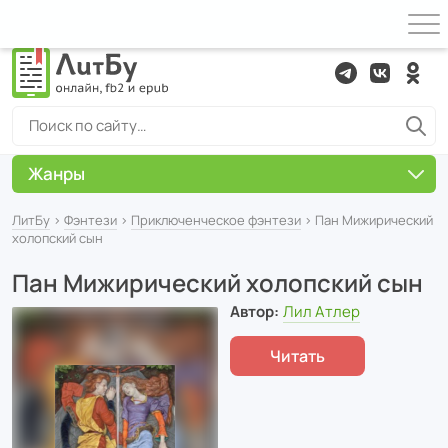
Жанры
ЛитБу
›
Фэнтези
›
Приключенческое фэнтези
› Пан Мижирический
холопский сын
Пан Мижирический холопский сын
Автор:
Лил Атлер
Читать