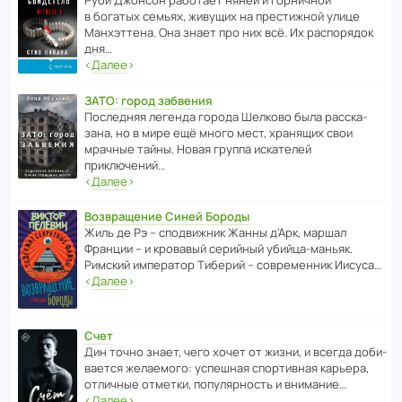
Руби Джонсон рабо­тает няней и горни­чной
в богатых семьях, живущих на прес­ти­жной улице
Манх­эт­тена. Она знает про них всё. Их распо­рядок
дня…
‹
Далее
›
ЗАТО: город забвения
После­дняя легенда города Шелково была расска­
зана, но в мире ещё много мест, хранящих свои
мрачные тайны. Новая группа иска­телей
приключений…
‹
Далее
›
Возвращение Синей Бороды
Жиль де Рэ – спод­ви­жник Жанны д’Арк, маршал
Франции – и кровавый серийный убийца-маньяк.
Римский импе­ратор Тиберий – совре­менник Иисуса…
‹
Далее
›
Счет
Дин точно знает, чего хочет от жизни, и всегда доби­
ва­ется жела­е­мого: успе­шная спор­ти­вная карьера,
отли­чные отметки, попу­ля­р­ность и внимание…
‹
Далее
›