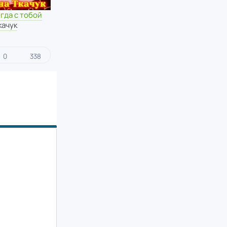
егда с тобой
качук
0
338