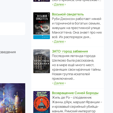
‹
Далее
›
Восьмой свидетель
Руби Джонсон рабо­тает няней
и горни­чной в богатых семьях,
живущих на прес­ти­жной улице
Манх­эт­тена. Она знает про них
всё. Их распо­рядок дня…
‹
Далее
›
ЗАТО: город забвения
изведения
После­дняя легенда города
Шелково была расска­зана,
но в мире ещё много мест,
хранящих свои мрачные тайны.
Новая группа иска­телей
приключений…
‹
Далее
›
Возвращение Синей Бороды
Жиль де Рэ – спод­ви­жник
Жанны д’Арк, маршал Франции –
и кровавый серийный убийца-
маньяк. Римский импе­ратор