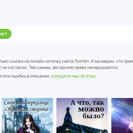
нет
лько ссылка на онлайн читалку сайта
ЛитНет
. И мы верим, что про
с их согласия. Тем самым, авторские права
не
нарушаются.
метили ошибку в описании,
сообщите нам об этом
.