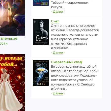
Тиберий – совре­менник
Иисуса…
‹
Далее
›
Счет
Дин точно знает, чего хочет
от жизни, и всегда доби­ва­ется
жела­е­мого: успе­шная спор­ти­
Маленькие
вная карьера, отли­чные
ости
отметки, попу­ля­р­ность
и внимание…
‹
Далее
›
Смертельный след
Во время круп­но­мас­ш­та­бной
операции в городке Бад‑Крой­
цнах следо­ва­тели Феде­раль­
ного ведомства уголо­вной
полиции Мартен С. Снейдер
и Сабина…
‹
Далее
›