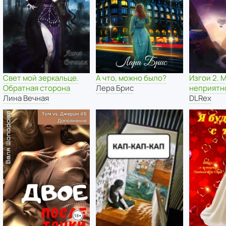
Свет мой зеркальце.
А что, можно было?
Изгои 2. 
Обратная сторона
Лера Брис
неприятн
Лина Вечная
DLRex