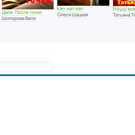
Кап-кап-кап
Я буду вс
Двое. После точки
Олеся Шацкая
Татьяна Т
Шопорова Валя