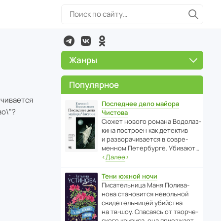
Жанры
Популярное
нчивается
Последнее дело майора
во\"?
Чистова
Сюжет нового романа Водо­ла­з­
кина пост­роен как дете­ктив
и разво­ра­чи­ва­ется в совре­
менном Пете­р­бурге. Убивают…
‹
Далее
›
Тени южной ночи
Писа­тель­ница Маня Поли­ва­
нова стано­вится невольной
свиде­тель­ницей убийства
на тв-шоу. Спасаясь от твор­че­
с­кого кризиса, она приезжает…