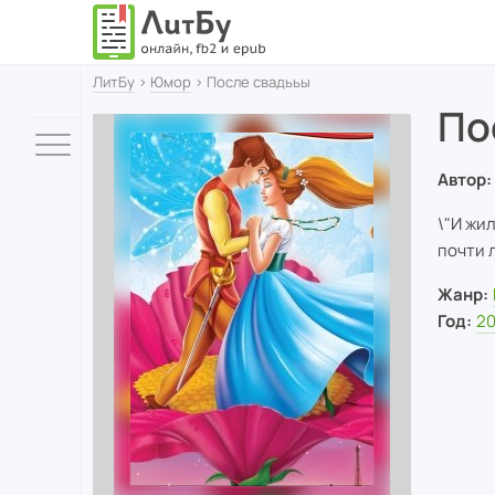
ЛитБу
›
Юмор
› После свадььы
По
Автор:
\"И жи
почти 
Жанр:
Год:
20