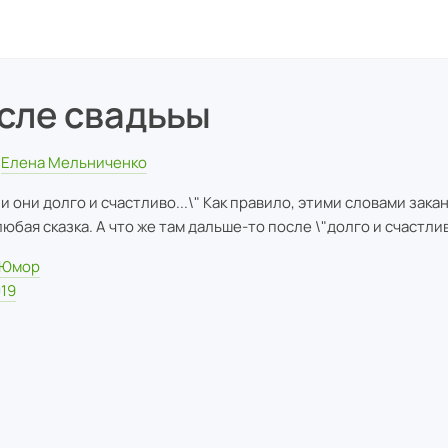
сле свадььы
Елена Мельниченко
ли они долго и счастливо...\" Как правило, этими словами зака
любая сказка. А что же там дальше-то после \"долго и счастли
Юмор
19