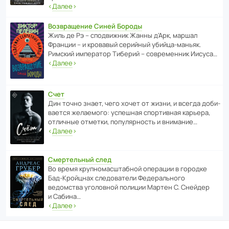
‹
Далее
›
Возвращение Синей Бороды
Жиль де Рэ – спод­ви­жник Жанны д’Арк, маршал
Франции – и кровавый серийный убийца-маньяк.
Римский импе­ратор Тиберий – совре­менник Иисуса…
‹
Далее
›
Счет
Дин точно знает, чего хочет от жизни, и всегда доби­
ва­ется жела­е­мого: успе­шная спор­ти­вная карьера,
отли­чные отметки, попу­ля­р­ность и внимание…
‹
Далее
›
Смертельный след
Во время круп­но­мас­ш­та­бной операции в городке
Бад‑Крой­цнах следо­ва­тели Феде­раль­ного
ведомства уголо­вной полиции Мартен С. Снейдер
и Сабина…
‹
Далее
›