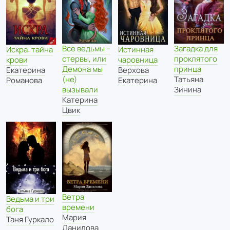
Все ведьмы –
Загадка для
Искра: тайна
Истинная
стервы, или
проклятого
крови
чаровница
Демона мы
принца
Екатерина
Верхова
(не)
Татьяна
Романова
Екатерина
вызывали
Зинина
Катерина
Цвик
Ветра
Ведьма и три
времени
бога
Мария
Таня Гуркало
Данилова