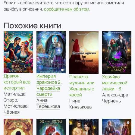
Если вы всё же считаете, что есть нарушение или заметили
ошибку в описании,
сообщите нам об этом
.
Похожие книги
Дракон,
Империя
Планета
Хозяйка
который все
драконов 2.
мужчин или
магической
испортил
Чародейка
Женщины с
лавки – 3
Матильда
смерти
косой
Александра
Старр
,
Анна
Нина
Черчень
Мстислава
Терешкова
Князькова
Чёрная