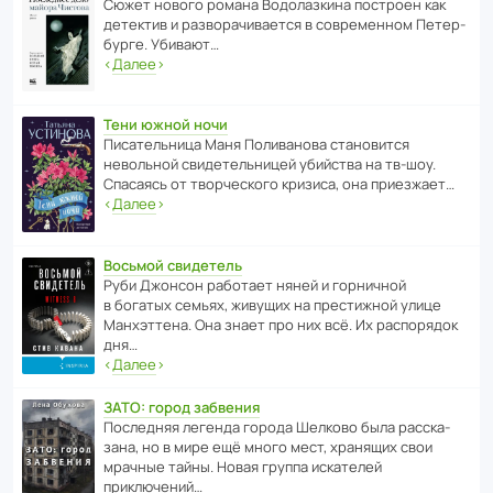
Сюжет нового романа Водо­ла­з­кина пост­роен как
дете­ктив и разво­ра­чи­ва­ется в совре­менном Пете­р­
бурге. Убивают…
‹
Далее
›
Тени южной ночи
Писа­тель­ница Маня Поли­ва­нова стано­вится
невольной свиде­тель­ницей убийства на тв-шоу.
Спасаясь от твор­че­с­кого кризиса, она приезжает…
‹
Далее
›
Восьмой свидетель
Руби Джонсон рабо­тает няней и горни­чной
в богатых семьях, живущих на прес­ти­жной улице
Манх­эт­тена. Она знает про них всё. Их распо­рядок
дня…
‹
Далее
›
ЗАТО: город забвения
После­дняя легенда города Шелково была расска­
зана, но в мире ещё много мест, хранящих свои
мрачные тайны. Новая группа иска­телей
приключений…